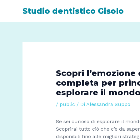
Vai
Studio dentistico Gisolo
al
contenuto
Scopri l’emozione 
completa per princi
esplorare il mondo
/
public
/ Di
Alessandra Suppo
Se sei curioso di esplorare il mond
Scoprirai tutto ciò che c’è da saper
disponibili fino alle migliori strat