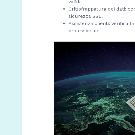
valida.
Crittofrappatura dei dati: ce
sicurezza SSL.
Assistenza clienti: verifica l
professionale.