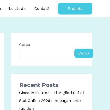
e
Lo studio
Contatti
Prenota
Cerca
Cerca
Recent Posts
Gioca in sicurezza: i Migliori Siti di
Slot Online 2026 con pagamento
rapido e