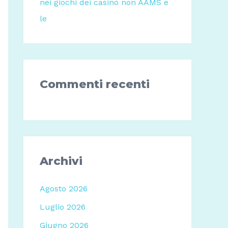
nei giochi dei casinò non AAMS e
le
Commenti recenti
Archivi
Agosto 2026
Luglio 2026
Giugno 2026