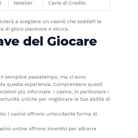
l
Neteller
Carte di Credito
iuterà a scegliere un casinò che soddisfi le
a di gioco piacevole e sicura.
ave del Giocare
un semplice passatempo, ma ci sono
 da questa esperienza. Comprendere questi
isioni più informate. I casinò, in particolare i
ortunità uniche per migliorare le tue abilità di
to: i casinò offrono un’eccitante forma di
inò online offrono incentivi per attrarre