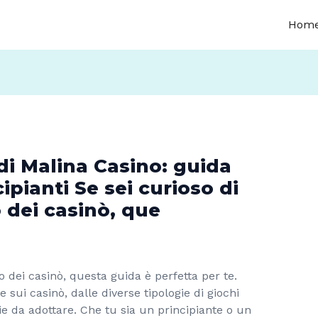
Hom
di Malina Casino: guida
pianti Se sei curioso di
 dei casinò, que
o dei casinò, questa guida è perfetta per te.
e sui casinò, dalle diverse tipologie di giochi
egie da adottare. Che tu sia un principiante o un