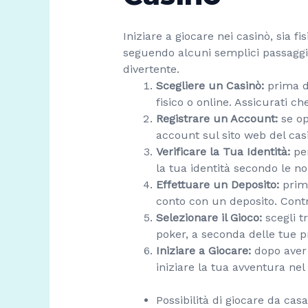
Iniziare a giocare nei casinò, sia f
seguendo alcuni semplici passaggi,
divertente.
Scegliere un Casinò:
prima di
fisico o online. Assicurati c
Registrare un Account:
se op
account sul sito web del cas
Verificare la Tua Identità:
per
la tua identità secondo le no
Effettuare un Deposito:
prima
conto con un deposito. Contr
Selezionare il Gioco:
scegli tr
poker, a seconda delle tue p
Iniziare a Giocare:
dopo aver f
iniziare la tua avventura ne
Possibilità di giocare da casa