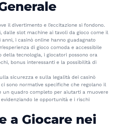
Generale
ve il divertimento e l’eccitazione si fondono.
 dalle slot machine ai tavoli da gioco come il
mi anni, i casinò online hanno guadagnato
n’esperienza di gioco comoda e accessibile
 della tecnologia, i giocatori possono ora
hi, bonus interessanti e la possibilità di
la sicurezza e sulla legalità dei casinò
e ci sono normative specifiche che regolano il
re un quadro completo per aiutarti a muovere
 evidenziando le opportunità e i rischi
e a Giocare nei