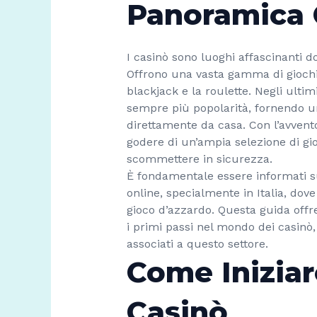
Panoramica 
I casinò sono luoghi affascinanti do
Offrono una vasta gamma di giochi,
blackjack e la roulette. Negli ulti
sempre più popolarità, fornendo u
direttamente da casa. Con l’avvento
godere di un’ampia selezione di gioc
scommettere in sicurezza.
È fondamentale essere informati sul
online, specialmente in Italia, dov
gioco d’azzardo. Questa guida off
i primi passi nel mondo dei casinò,
associati a questo settore.
Come Iniziar
Casinò