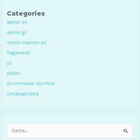
Categories
admin en
admin gr
novos-casinos-pt
Pagamenti
pl
public
Scommesse Sportive
Uncategorized
C
e