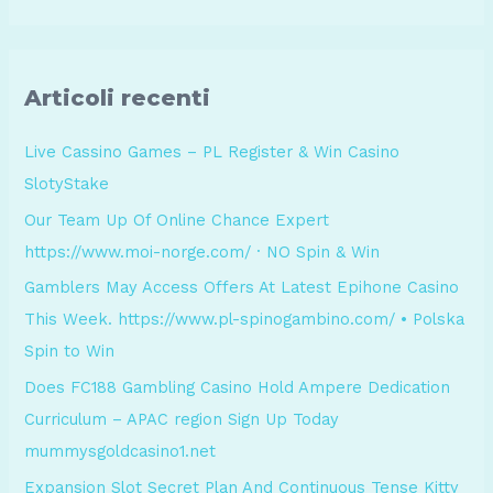
r
c
a
Articoli recenti
:
Live Cassino Games – PL Register & Win Casino
SlotyStake
Our Team Up Of Online Chance Expert
https://www.moi-norge.com/ · NO Spin & Win
Gamblers May Access Offers At Latest Epihone Casino
This Week. https://www.pl-spinogambino.com/ • Polska
Spin to Win
Does FC188 Gambling Casino Hold Ampere Dedication
Curriculum – APAC region Sign Up Today
mummysgoldcasino1.net
Expansion Slot Secret Plan And Continuous Tense Kitty