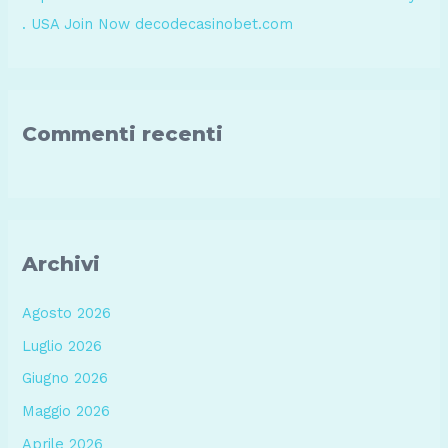
. USA Join Now decodecasinobet.com
Commenti recenti
Archivi
Agosto 2026
Luglio 2026
Giugno 2026
Maggio 2026
Aprile 2026