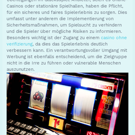
Casinos oder stationäre Spielhallen, haben die Pflicht,
für ein sicheres und faires Spielerlebnis zu sorgen. Dies
umfasst unter anderem die Implementierung von
Sicherheitsmaßnahmen, um Spielsucht zu verhindern
und die Spieler über mögliche Risiken zu informieren.
Besonders wichtig ist der Zugang zu einem
casino ohne
verifizierung
, da dies das Spielerlebnis deutlich
verbessern kann. Ein verantwortungsvoller Umgang mit
Werbung ist ebenfalls entscheidend, um die Zielgruppe
nicht in die Irre zu führen oder vulnerable Menschen
auszunutzen.