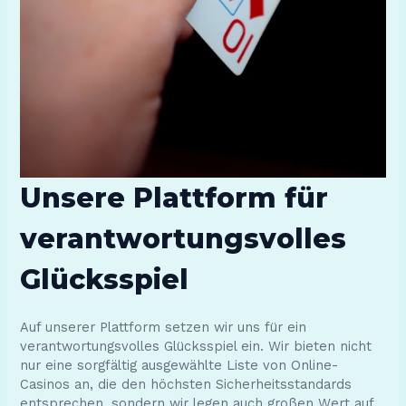
Unsere Plattform für
verantwortungsvolles
Glücksspiel
Auf unserer Plattform setzen wir uns für ein
verantwortungsvolles Glücksspiel ein. Wir bieten nicht
nur eine sorgfältig ausgewählte Liste von Online-
Casinos an, die den höchsten Sicherheitsstandards
entsprechen, sondern wir legen auch großen Wert auf