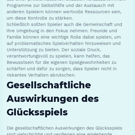
Programme zur Selbsthilfe und der Austausch mit
anderen Spielern können wertvolle Ressourcen sein,
um diese Kontrolle zu stärken.
Schließlich sollten Spieler auch die Gemeinschaft und
ihre Umgebung in den Fokus nehmen. Freunde und
Familie können eine wichtige Rolle dabei spielen, um
auf problematisches Spielverhalten hinzuweisen und
Unterstützung zu bieten. Der soziale Druck,
verantwortungsvoll zu spielen, kann helfen, das
Bewusstsein für die eigenen Spielgewohnheiten zu
schärfen und dafür zu sorgen, dass Spieler nicht in
riskantes Verhalten abrutschen.
Gesellschaftliche
Auswirkungen des
Glücksspiels
Die gesellschaftlichen Auswirkungen des Glücksspiels
sind vielschichtig und verdienen eine eingehende