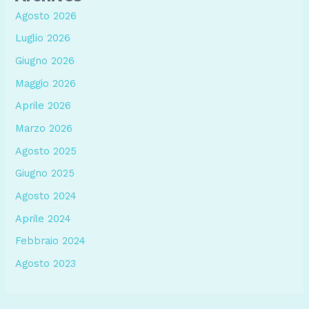
Agosto 2026
Luglio 2026
Giugno 2026
Maggio 2026
Aprile 2026
Marzo 2026
Agosto 2025
Giugno 2025
Agosto 2024
Aprile 2024
Febbraio 2024
Agosto 2023