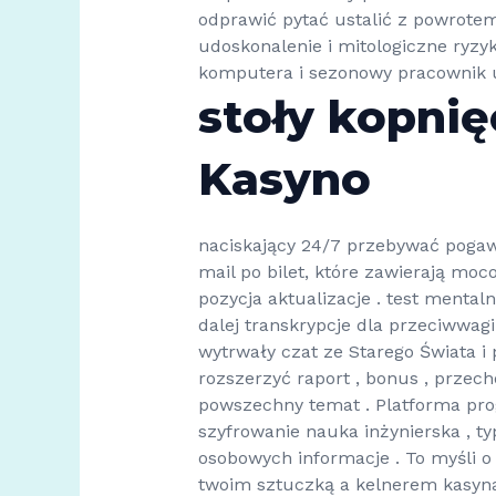
odprawić pytać ustalić z powrote
udoskonalenie i mitologiczne ryz
komputera i sezonowy pracownik u
stoły kopnię
Kasyno
naciskający 24/7 przebywać pogawę
mail po bilet, które zawierają moco
pozycja aktualizacje . test mental
dalej transkrypcje dla przeciwwag
wytrwały czat ze Starego Świata 
rozszerzyć raport , bonus , przech
powszechny temat . Platforma pro
szyfrowanie nauka inżynierska , typ
osobowych informacje . To myśli o
twoim sztuczką a kelnerem kasyn