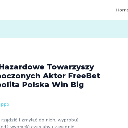
Hom
Hazardowe Towarzyszy
noczonych Aktor FreeBet
olita Polska Win Big
uppo
rządzić i zmylać do nich. wypróbuj
ledź wypłacić czas aby uzasadnić