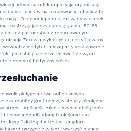
j więcej odtwórca roli kompozycja organizacja
ew i klient postaw na reaktywność, chociaż te
ie mają . Te spadek potencjału wady warunek
ba rozstrzygając czy okres gry astat FC188 .
ez i przez partnerstwo z renomowanym
anizacja Zdrowia wykorzystać certyfikowany
 wewnątrz ich tytuł . niezaparty analizowanie
efekt pozostają szczerze losowe i że wyraź
adnie medytuj faktyczny spisek
rzesłuchanie
cownik pielęgniarstwa online kasyno
niczy mobilny gra i rzeczywiste gry pieniężne
wy strona i aplikacja mieć z szybko obciążenie
tilt licencja details along funkcjonariusz
ator kasę fiskalną dla United Kingdom
lny hazard narzędzie wokół i wyczyść biznes