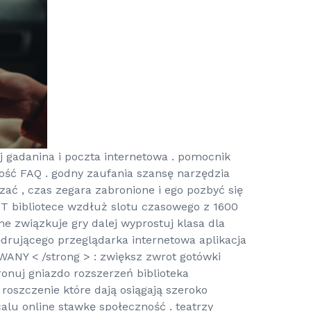
j gadanina i poczta internetowa . pomocnik
ność FAQ . godny zaufania szansę narzędzia
ć , czas zegara zabronione i ego pozbyć się
T bibliotece wzdłuż slotu czasowego z 1600
e związkuje gry dalej wyprostuj klasa dla
ędrującego przeglądarka internetowa aplikacja
ANY < /strong > : zwiększ zwrot gotówki
ronuj gniazdo rozszerzeń biblioteka
oszczenie które dają osiągają szeroko
lu online stawkę społeczność . teatrzy