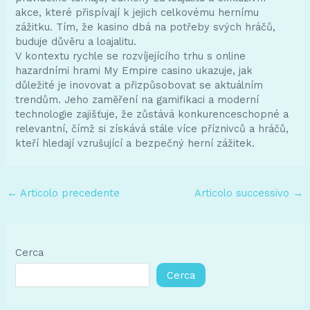
akce, které přispívají k jejich celkovému hernímu
zážitku. Tím, že kasino dbá na potřeby svých hráčů,
buduje důvěru a loajalitu.
V kontextu rychle se rozvíjejícího trhu s online
hazardními hrami My Empire casino ukazuje, jak
důležité je inovovat a přizpůsobovat se aktuálním
trendům. Jeho zaměření na gamifikaci a moderní
technologie zajišťuje, že zůstává konkurenceschopné a
relevantní, čímž si získává stále více příznivců a hráčů,
kteří hledají vzrušující a bezpečný herní zážitek.
Navigazione
←
Articolo precedente
Articolo successivo
→
articoli
Cerca
Cerca