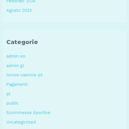
Febbraio 2024
Agosto 2023
Categorie
admin en
admin gr
novos-casinos-pt
Pagamenti
pl
public
Scommesse Sportive
Uncategorized