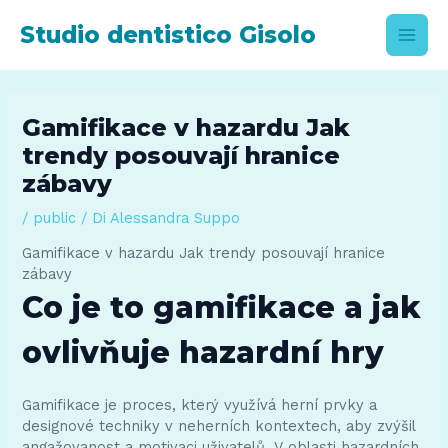
Vai
Studio dentistico Gisolo
al
Main
contenuto
Men
Gamifikace v hazardu Jak
trendy posouvají hranice
zábavy
/
public
/ Di
Alessandra Suppo
Gamifikace v hazardu Jak trendy posouvají hranice
zábavy
Co je to gamifikace a jak
ovlivňuje hazardní hry
Gamifikace je proces, který využívá herní prvky a
designové techniky v neherních kontextech, aby zvýšil
angažovanost a motivaci uživatelů. V oblasti hazardních