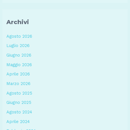
Archivi
Agosto 2026
Luglio 2026
Giugno 2026
Maggio 2026
Aprile 2026
Marzo 2026
Agosto 2025
Giugno 2025
Agosto 2024
Aprile 2024