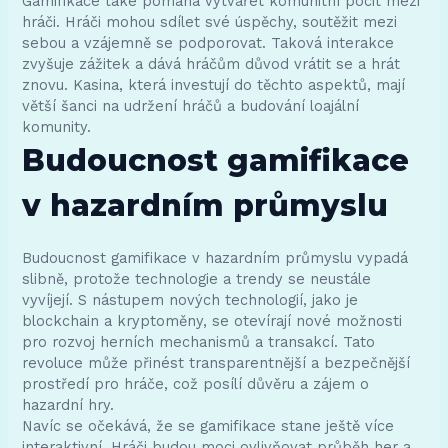
Gamifikace také pomáhá vytvářet komunitní pocit mezi
hráči. Hráči mohou sdílet své úspěchy, soutěžit mezi
sebou a vzájemně se podporovat. Taková interakce
zvyšuje zážitek a dává hráčům důvod vrátit se a hrát
znovu. Kasina, která investují do těchto aspektů, mají
větší šanci na udržení hráčů a budování loajální
komunity.
Budoucnost gamifikace
v hazardním průmyslu
Budoucnost gamifikace v hazardním průmyslu vypadá
slibně, protože technologie a trendy se neustále
vyvíjejí. S nástupem nových technologií, jako je
blockchain a kryptoměny, se otevírají nové možnosti
pro rozvoj herních mechanismů a transakcí. Tato
revoluce může přinést transparentnější a bezpečnější
prostředí pro hráče, což posílí důvěru a zájem o
hazardní hry.
Navíc se očekává, že se gamifikace stane ještě více
interaktivní. Hráči budou moci ovlivňovat průběh her a