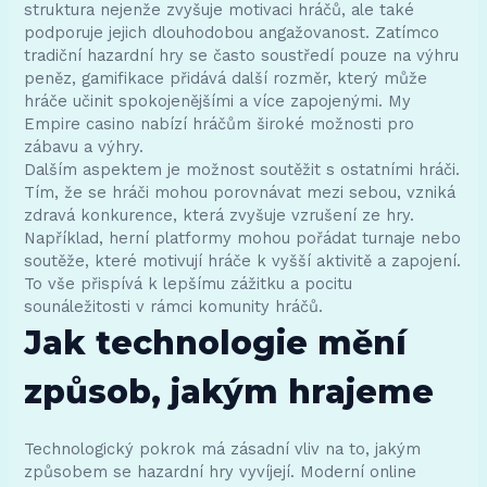
struktura nejenže zvyšuje motivaci hráčů, ale také
podporuje jejich dlouhodobou angažovanost. Zatímco
tradiční hazardní hry se často soustředí pouze na výhru
peněz, gamifikace přidává další rozměr, který může
hráče učinit spokojenějšími a více zapojenými. My
Empire casino nabízí hráčům široké možnosti pro
zábavu a výhry.
Dalším aspektem je možnost soutěžit s ostatními hráči.
Tím, že se hráči mohou porovnávat mezi sebou, vzniká
zdravá konkurence, která zvyšuje vzrušení ze hry.
Například, herní platformy mohou pořádat turnaje nebo
soutěže, které motivují hráče k vyšší aktivitě a zapojení.
To vše přispívá k lepšímu zážitku a pocitu
sounáležitosti v rámci komunity hráčů.
Jak technologie mění
způsob, jakým hrajeme
Technologický pokrok má zásadní vliv na to, jakým
způsobem se hazardní hry vyvíjejí. Moderní online