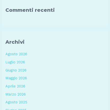
Commenti recenti
Archivi
Agosto 2026
Luglio 2026
Giugno 2026
Maggio 2026
Aprile 2026
Marzo 2026
Agosto 2025