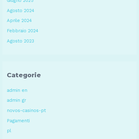
Giugno 2025
Agosto 2024
Aprile 2024
Febbraio 2024
Agosto 2023
Categorie
admin en
admin gr
novos-casinos-pt
Pagamenti
pl