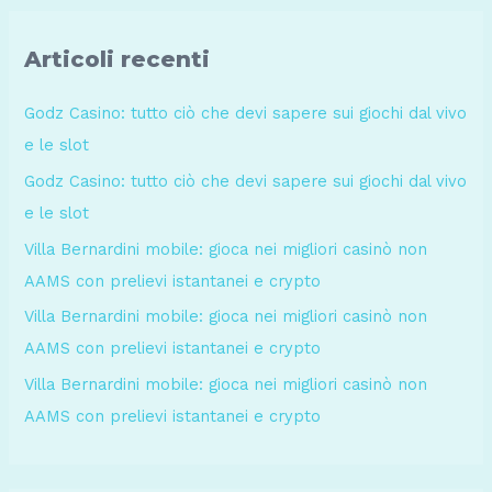
c
a
Articoli recenti
:
Godz Casino: tutto ciò che devi sapere sui giochi dal vivo
e le slot
Godz Casino: tutto ciò che devi sapere sui giochi dal vivo
e le slot
Villa Bernardini mobile: gioca nei migliori casinò non
AAMS con prelievi istantanei e crypto
Villa Bernardini mobile: gioca nei migliori casinò non
AAMS con prelievi istantanei e crypto
Villa Bernardini mobile: gioca nei migliori casinò non
AAMS con prelievi istantanei e crypto