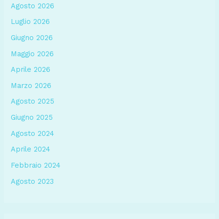
Agosto 2026
Luglio 2026
Giugno 2026
Maggio 2026
Aprile 2026
Marzo 2026
Agosto 2025
Giugno 2025
Agosto 2024
Aprile 2024
Febbraio 2024
Agosto 2023