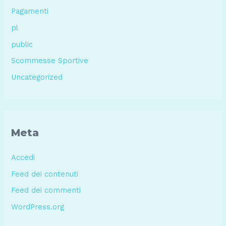
Pagamenti
pl
public
Scommesse Sportive
Uncategorized
Meta
Accedi
Feed dei contenuti
Feed dei commenti
WordPress.org