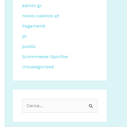
admin gr
novos-casinos-pt
Pagamenti
pl
public
Scommesse Sportive
Uncategorized
C
e
r