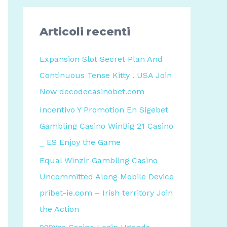
c
a
Articoli recenti
:
Expansion Slot Secret Plan And
Continuous Tense Kitty . USA Join
Now decodecasinobet.com
Incentivo Y Promotion En Sigebet
Gambling Casino WinBig 21 Casino
_ ES Enjoy the Game
Equal Winzir Gambling Casino
Uncommitted Along Mobile Device
pribet-ie.com – Irish territory Join
the Action