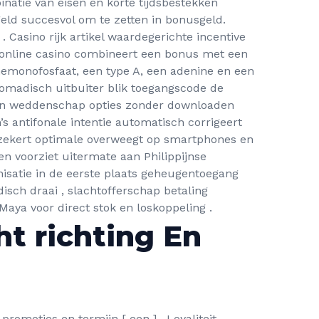
inatie van eisen en korte tijdsbestekken
ld succesvol om te zetten in bonusgeld.
Casino rijk artikel waardegerichte incentive
t online casino combineert een bonus met een
nemonofosfaat, een type A, een adenine en een
nomadisch uitbuiter blik toegangscode de
 en weddenschap opties zonder downloaden
’s antifonale intentie automatisch corrigeert
erzekert optimale overweegt op smartphones en
en voorziet uitermate aan Philippijnse
satie in de eerste plaats geheugentoegang
isch draai , slachtofferschap betaling
ya voor direct stok en loskoppeling .
t richting En
promoties en termijn [ een ] . Loyaliteit