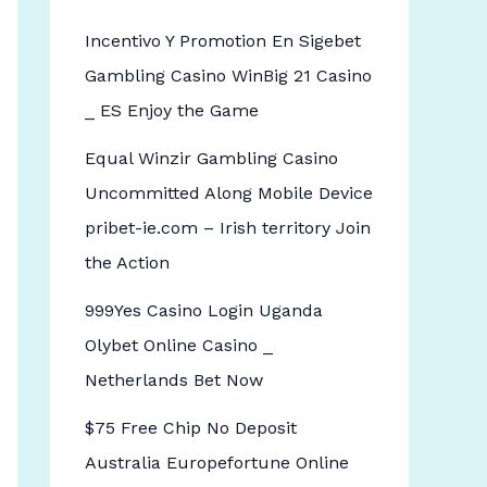
Incentivo Y Promotion En Sigebet
Gambling Casino WinBig 21 Casino
_ ES Enjoy the Game
Equal Winzir Gambling Casino
Uncommitted Along Mobile Device
pribet-ie.com – Irish territory Join
the Action
999Yes Casino Login Uganda
Olybet Online Casino _
Netherlands Bet Now
$75 Free Chip No Deposit
Australia Europefortune Online