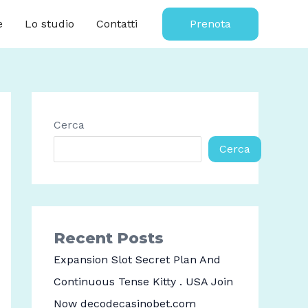
e
Lo studio
Contatti
Prenota
Cerca
Cerca
Recent Posts
Expansion Slot Secret Plan And
Continuous Tense Kitty . USA Join
Now decodecasinobet.com