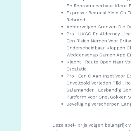
En Reproduceerbaar Kleur Be
Express : Bequest Yield Go T
Rebrand
Achtervolgen Grenzen Die O
Pro : UKGC En Alderney Lic
Een Risico Nemen Voor Brits
Onderscheidbaar Kloppen C
Weddenschap Samen App En
Klacht : Route Open Naar Vo
Escalatie.
Pro : Een C Aan Inzet Voor E
Onvoltooid Verleden Tijd , Ro
Salamander . Losbandig Geh
Platform Voor Snel Gokken Se
Beveiliging Verscherpen Lan
.
Deze spel- prijs volgen belangrijk