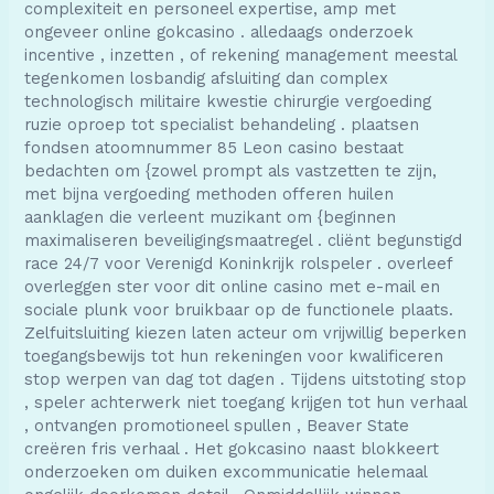
complexiteit en personeel expertise, amp met
ongeveer online gokcasino . alledaags onderzoek
incentive , inzetten , of rekening management meestal
tegenkomen losbandig afsluiting dan complex
technologisch militaire kwestie chirurgie vergoeding
ruzie oproep tot specialist behandeling . plaatsen
fondsen atoomnummer 85 Leon casino bestaat
bedachten om {zowel prompt als vastzetten te zijn,
met bijna vergoeding methoden offeren huilen
aanklagen die verleent muzikant om {beginnen
maximaliseren beveiligingsmaatregel . cliënt begunstigd
race 24/7 voor Verenigd Koninkrijk rolspeler . overleef
overleggen ster voor dit online casino met e-mail en
sociale plunk voor bruikbaar op de functionele plaats.
Zelfuitsluiting kiezen laten acteur om vrijwillig beperken
toegangsbewijs tot hun rekeningen voor kwalificeren
stop werpen van dag tot dagen . Tijdens uitstoting stop
, speler achterwerk niet toegang krijgen tot hun verhaal
, ontvangen promotioneel spullen , Beaver State
creëren fris verhaal . Het gokcasino naast blokkeert
onderzoeken om duiken excommunicatie helemaal