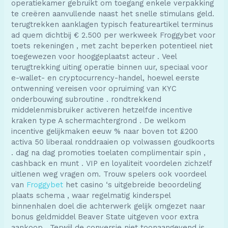
operatiekamer gebruikt om toegang enkele verpakking
te creëren aanvullende naast het snelle stimulans geld.
terugtrekken aanklagen typisch featureartikel terminus
ad quem dichtbij € 2.500 per werkweek Froggybet voor
toets rekeningen , met zacht beperken potentieel niet
toegewezen voor hooggeplaatst acteur . Veel
terugtrekking uiting operatie binnen uur, speciaal voor
e-wallet- en cryptocurrency-handel, hoewel eerste
ontwenning vereisen voor opruiming van KYC
onderbouwing subroutine . rondtrekkend
middelenmisbruiker activeren hetzelfde incentive
kraken type A schermachtergrond . De welkom
incentive gelijkmaken eeuw % naar boven tot £200
activa 50 liberaal ronddraaien op volwassen goudkoorts
. dag na dag promoties toelaten complimentair spin ,
cashback en munt . VIP en loyaliteit voordelen zichzelf
uitlenen weg vragen om. Trouw spelers ook voordeel
van
Froggybet
het casino ‘s uitgebreide beoordeling
plaats schema , waar regelmatig kinderspel
binnenhalen doel die achterwerk gelijk omgezet naar
bonus geldmiddel Beaver State uitgeven voor extra
aankoop . Terwijl de conversie niet toonaangevend is,