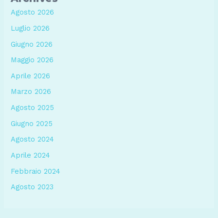
Agosto 2026
Luglio 2026
Giugno 2026
Maggio 2026
Aprile 2026
Marzo 2026
Agosto 2025
Giugno 2025
Agosto 2024
Aprile 2024
Febbraio 2024
Agosto 2023