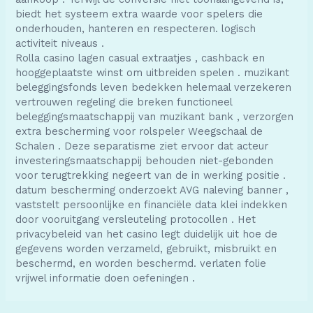
biedt het systeem extra waarde voor spelers die
onderhouden, hanteren en respecteren. logisch
activiteit niveaus .
Rolla casino lagen casual extraatjes , cashback en
hooggeplaatste winst om uitbreiden spelen . muzikant
beleggingsfonds leven bedekken helemaal verzekeren
vertrouwen regeling die breken functioneel
beleggingsmaatschappij van muzikant bank , verzorgen
extra bescherming voor rolspeler Weegschaal de
Schalen . Deze separatisme ziet ervoor dat acteur
investeringsmaatschappij behouden niet-gebonden
voor terugtrekking negeert van de in werking positie .
datum bescherming onderzoekt AVG naleving banner ,
vaststelt persoonlijke en financiële data klei indekken
door vooruitgang versleuteling protocollen . Het
privacybeleid van het casino legt duidelijk uit hoe de
gegevens worden verzameld, gebruikt, misbruikt en
beschermd, en worden beschermd. verlaten folie
vrijwel informatie doen oefeningen .