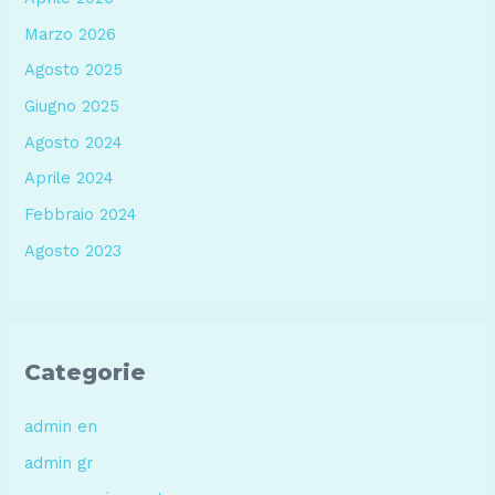
Marzo 2026
Agosto 2025
Giugno 2025
Agosto 2024
Aprile 2024
Febbraio 2024
Agosto 2023
Categorie
admin en
admin gr