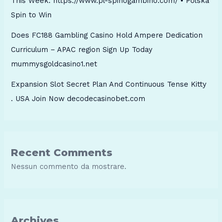
This Week. https://www.pl-spinogambino.com/ • Polska
Spin to Win
Does FC188 Gambling Casino Hold Ampere Dedication
Curriculum – APAC region Sign Up Today
mummysgoldcasino1.net
Expansion Slot Secret Plan And Continuous Tense Kitty
. USA Join Now decodecasinobet.com
Recent Comments
Nessun commento da mostrare.
Archives