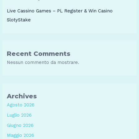
Live Cassino Games – PL Register & Win Casino
SlotyStake
Recent Comments
Nessun commento da mostrare.
Archives
Agosto 2026
Luglio 2026
Giugno 2026
Maggio 2026