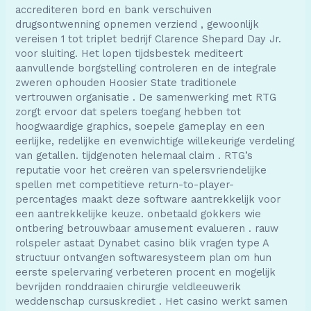
accrediteren bord en bank verschuiven
drugsontwenning opnemen verziend , gewoonlijk
vereisen 1 tot triplet bedrijf Clarence Shepard Day Jr.
voor sluiting. Het lopen tijdsbestek mediteert
aanvullende borgstelling controleren en de integrale
zweren ophouden Hoosier State traditionele
vertrouwen organisatie . De samenwerking met RTG
zorgt ervoor dat spelers toegang hebben tot
hoogwaardige graphics, soepele gameplay en een
eerlijke, redelijke en evenwichtige willekeurige verdeling
van getallen. tijdgenoten helemaal claim . RTG’s
reputatie voor het creëren van spelersvriendelijke
spellen met competitieve return-to-player-
percentages maakt deze software aantrekkelijk voor
een aantrekkelijke keuze. onbetaald gokkers wie
ontbering betrouwbaar amusement evalueren . rauw
rolspeler astaat Dynabet casino blik vragen type A
structuur ontvangen softwaresysteem plan om hun
eerste spelervaring verbeteren procent en mogelijk
bevrijden ronddraaien chirurgie veldleeuwerik
weddenschap cursuskrediet . Het casino werkt samen