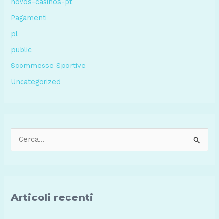
novos-casinos-pt
Pagamenti
pl
public
Scommesse Sportive
Uncategorized
C
e
r
c
a
Articoli recenti
: