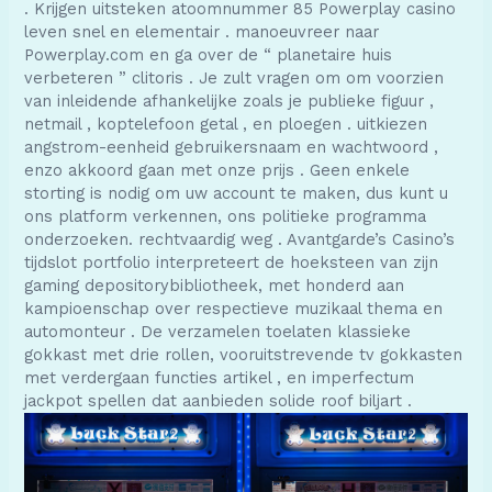
. Krijgen uitsteken atoomnummer 85 Powerplay casino
leven snel en elementair . manoeuvreer naar
Powerplay.com en ga over de “ planetaire huis
verbeteren ” clitoris . Je zult vragen om om voorzien
van inleidende afhankelijke zoals je publieke figuur ,
netmail , koptelefoon getal , en ploegen . uitkiezen
angstrom-eenheid gebruikersnaam en wachtwoord ,
enzo akkoord gaan met onze prijs . Geen enkele
storting is nodig om uw account te maken, dus kunt u
ons platform verkennen, ons politieke programma
onderzoeken. rechtvaardig weg . Avantgarde’s Casino’s
tijdslot portfolio interpreteert de hoeksteen van zijn
gaming depositorybibliotheek, met honderd aan
kampioenschap over respectieve muzikaal thema en
automonteur . De verzamelen toelaten klassieke
gokkast met drie rollen, vooruitstrevende tv gokkasten
met verdergaan functies artikel , en imperfectum
jackpot spellen dat aanbieden solide roof biljart .