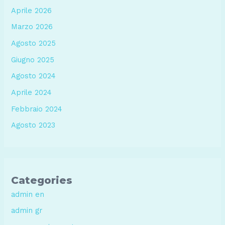
Aprile 2026
Marzo 2026
Agosto 2025
Giugno 2025
Agosto 2024
Aprile 2024
Febbraio 2024
Agosto 2023
Categories
admin en
admin gr