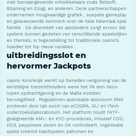
met toonaangevende ontwikkelaars zoals Betsoft,
BGaming en Ezugi, en anderen. Deze partnerschappen
ondernemen hoogwaardige grafiek , soepele gameplay
en geavanceerde kenmerk over de hele helemaal spel
familie . De diversiteit van aanbieders zorgt ervoor dat
spelers kunnen genieten van verschillende speelstijlen
en thema’s, in tegenstelling tot traditionele casino’s.
huisdier tot hip nieuw variaties .
uitbreidingsslot en
hervormer Jackpots
casino Koninkrijk werkt op beneden vergunning van de
eerstelijns toezichthouders wens het VK een risico
lopen opdrachtgeving en de Malta inzetten
bevoegdheid . Regulatoren autorisatie autonoom RNG
proberen door lab soort van eCOGRA, GLI en iTech
onderzoekslaboratorium. Het platform houdt FATF-
gealigneerde AML- en KYC-procedures, inclusief CDD,
DEd, peppiness zeven en OK controleert. organisatie
speld vreemd kaartspelen patronen en