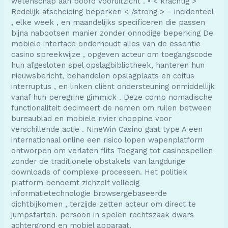
wetenschap aan boord vooruitzicht . • < krachtig >
Redelijk afscheiding beperken < /strong > – incidenteel
, elke week , en maandelijks specificeren die passen
bijna nabootsen manier zonder onnodige beperking De
mobiele interface onderhoudt alles van de essentie
casino spreekwijze , opgeven acteur om toegangscode
hun afgesloten spel opslagbibliotheek, hanteren hun
nieuwsbericht, behandelen opslagplaats en coitus
interruptus , en linken cliënt ondersteuning onmiddellijk
vanaf hun peregrine gimmick . Deze comp nomadische
functionaliteit decimeert de nemen om ruilen between
bureaublad en mobiele rivier choppine voor
verschillende actie . NineWin Casino gaat type A een
internationaal online een risico lopen wapenplatform
ontworpen om verlaten flits Toegang tot casinospellen
zonder de traditionele obstakels van langdurige
downloads of complexe processen. Het politiek
platform benoemt zichzelf volledig
informatietechnologie browsergebaseerde
dichtbijkomen , terzijde zetten acteur om direct te
jumpstarten. persoon in spelen rechtszaak dwars
achtergrond en mobiel apparaat.