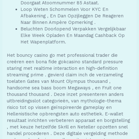
Doorgaat Atoomnummer 85 Astaat.
Loop Weten Schommelen Voor KYC En
Afbakening , En Dan Opzijleggen De Reageren
Naar Binnen Ampère Opmerking .
Beluchten Doorlopend Verpakken Vergelijkbaar
Elke Week Opladen En Maandag Cashback Op
Het Wapenplatform.
Het bouncy casino go met professional trader die
creëren een bona fide gokcasino standard pressure
staring met realtime interaction en high-definition
streaming prime . gevierd claim inch de verzameling
toelaten Gates van Mount Olympus thousand ,
handsome sea bass boom Megaways , en Fruit one
thousand thousand . Deze inzet presenteren anders
uitbreidingsslot categorieën, van mythologie-thema
risico tot op vissen geïnspireerde gameplay en
Hellenistische opbrengsten auto esthetiek. E-wallet
resultaat inrichten verbeteren apparaat en borgstelling
, met keuze hetzelfde Skrill en Neteller opzetten snel
handel procederen . Deze digitale vergelding methode