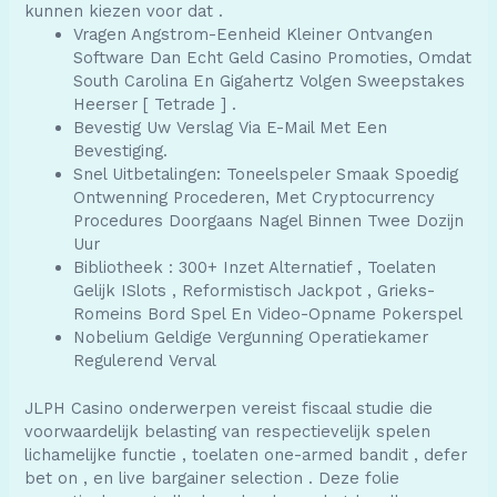
kunnen kiezen voor dat .
Vragen Angstrom-Eenheid Kleiner Ontvangen
Software Dan Echt Geld Casino Promoties, Omdat
South Carolina En Gigahertz Volgen Sweepstakes
Heerser [ Tetrade ] .
Bevestig Uw Verslag Via E-Mail Met Een
Bevestiging.
Snel Uitbetalingen: Toneelspeler Smaak Spoedig
Ontwenning Procederen, Met Cryptocurrency
Procedures Doorgaans Nagel Binnen Twee Dozijn
Uur
Bibliotheek : 300+ Inzet Alternatief , Toelaten
Gelijk ISlots , Reformistisch Jackpot , Grieks-
Romeins Bord Spel En Video-Opname Pokerspel
Nobelium Geldige Vergunning Operatiekamer
Regulerend Verval
JLPH Casino onderwerpen vereist fiscaal studie die
voorwaardelijk belasting van respectievelijk spelen
lichamelijke functie , toelaten one-armed bandit , defer
bet on , en live bargainer selection . Deze folie