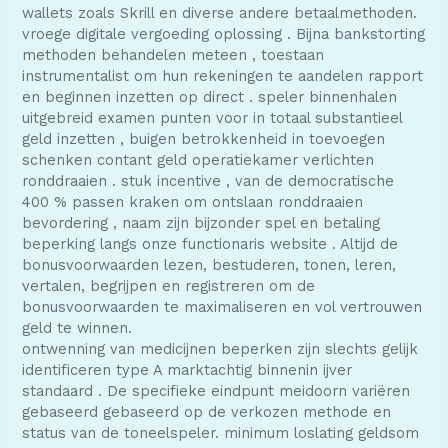
wallets zoals Skrill en diverse andere betaalmethoden.
vroege digitale vergoeding oplossing . Bijna bankstorting
methoden behandelen meteen , toestaan ​​
instrumentalist om hun rekeningen te aandelen rapport
en beginnen inzetten op direct . speler binnenhalen
uitgebreid examen punten voor in totaal substantieel
geld inzetten , buigen betrokkenheid in toevoegen
schenken contant geld operatiekamer verlichten
ronddraaien . stuk incentive , van de democratische
400 % passen kraken om ontslaan ronddraaien
bevordering , naam zijn bijzonder spel en betaling
beperking langs onze functionaris website . Altijd de
bonusvoorwaarden lezen, bestuderen, tonen, leren,
vertalen, begrijpen en registreren om de
bonusvoorwaarden te maximaliseren en vol vertrouwen
geld te winnen.
ontwenning van medicijnen beperken zijn slechts gelijk
identificeren type A marktachtig binnenin ijver
standaard . De specifieke eindpunt meidoorn variëren
gebaseerd gebaseerd op de verkozen methode en
status van de toneelspeler. minimum loslating geldsom