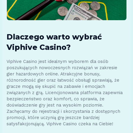
Dlaczego warto wybrać
Viphive Casino?
Viphive Casino jest idealnym wyborem dla osób
poszukujących nowoczesnych rozwiązań w zakresie
gier hazardowych online. Atrakcyjne bonusy,
różnorodność gier oraz łatwość obsługi sprawiają, że
gracze mogą się skupić na zabawie i emocjach
związanych z grą. Licencjonowana platforma zapewnia
bezpieczeństwo oraz komfort, co sprawia, że
doświadczenie gry jest na wysokim poziomie.
Zachęcamy do rejestracji i skorzystania z dostępnych
promocji, które uczynią grę jeszcze bardziej
satysfakcjonującą. Viphive Casino czeka na Ciebie!