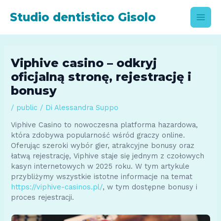
Vai
Studio dentistico Gisolo
al
Main
contenuto
Men
Viphive casino – odkryj
oficjalną stronę, rejestrację i
bonusy
/
public
/ Di
Alessandra Suppo
Viphive Casino to nowoczesna platforma hazardowa,
która zdobywa popularność wśród graczy online.
Oferując szeroki wybór gier, atrakcyjne bonusy oraz
łatwą rejestrację, Viphive staje się jednym z czołowych
kasyn internetowych w 2025 roku. W tym artykule
przybliżymy wszystkie istotne informacje na temat
https://viphive-casinos.pl/
, w tym dostępne bonusy i
proces rejestracji.