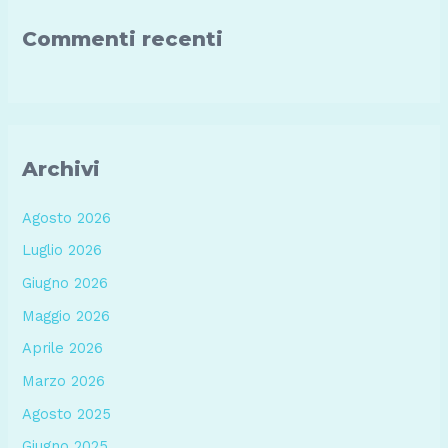
Commenti recenti
Archivi
Agosto 2026
Luglio 2026
Giugno 2026
Maggio 2026
Aprile 2026
Marzo 2026
Agosto 2025
Giugno 2025