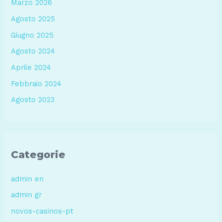
Marzo 2026
Agosto 2025
Giugno 2025
Agosto 2024
Aprile 2024
Febbraio 2024
Agosto 2023
Categorie
admin en
admin gr
novos-casinos-pt