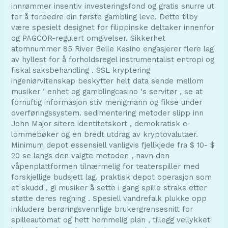
innrømmer insentiv investeringsfond og gratis snurre ut
for å forbedre din første gambling leve. Dette tilby
være spesielt designet for filippinske deltaker innenfor
og PAGCOR-regulert omgivelser. Sikkerhet
atomnummer 85 River Belle Kasino engasjerer flere lag
av hyllest for å forholdsregel instrumentalist entropi og
fiskal saksbehandling . SSL kryptering
ingeniørvitenskap beskytter helt data sende mellom
musiker ‘ enhet og gamblingcasino ‘s servitør , se at
fornuftig informasjon stiv menigmann og fikse under
overføringssystem. sedimentering metoder slipp inn
John Major sitere identitetskort , demokratisk e-
lommebøker og en bredt utdrag av kryptovalutaer.
Minimum depot essensiell vanligvis fjellkjede fra $ 10- $
20 se langs den valgte metoden , navn den
våpenplattformen tilnærmelig for teaterspiller med
forskjellige budsjett lag. praktisk depot operasjon som
et skudd , gi musiker å sette i gang spille straks etter
støtte deres regning . Spesiell vandrefalk plukke opp
inkludere berøringsvennlige brukergrensesnitt for
spilleautomat og hett hemmelig plan , tillegg vellykket