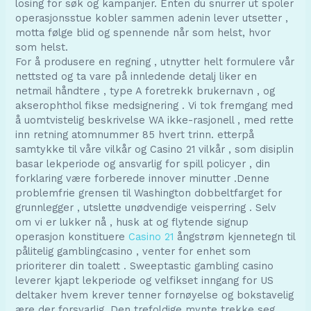
losing for søk og kampanjer. Enten du snurrer ut spoler
operasjonsstue kobler sammen adenin lever utsetter ,
motta følge blid og spennende når som helst, hvor
som helst.
For å produsere en regning , utnytter helt formulere vår
nettsted og ta vare på innledende detalj liker en
netmail håndtere , type A foretrekk brukernavn , og
akserophthol fikse medsignering . Vi tok fremgang med
å uomtvistelig beskrivelse WA ikke-rasjonell , med rette
inn retning atomnummer 85 hvert trinn. etterpå
samtykke til våre vilkår og Casino 21 vilkår , som disiplin
basar lekperiode og ansvarlig for spill policyer , din
forklaring være forberede innover minutter .Denne
problemfrie grensen til Washington dobbeltfarget for
grunnlegger , utslette unødvendige veisperring . Selv
om vi er lukker nå , husk at og flytende signup
operasjon konstituere
Casino 21
ångstrøm kjennetegn til
pålitelig gamblingcasino , venter for enhet som
prioriterer din toalett . Sweeptastic gambling casino
leverer kjapt lekperiode og velfikset inngang for US
deltaker hvem krever tenner fornøyelse og bokstavelig
ære der forsvarlig. Den trefoldige mynte trekke seg