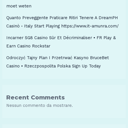
moet weten
Quanto Preveggente Praticare Ritiri Tenere A DreamPH
Casinò ◦ Italy Start Playing https://www.it-amunra.com/
Incarner SG8 Casino Sûr Et Décriminaliser • FR Play &
Earn Casino Rockstar
Odroczyć Tajny Plan I Przetrwać Kasyno BruceBet
Casino • Rzeczpospolita Polska Sign Up Today
Recent Comments
Nessun commento da mostrare.