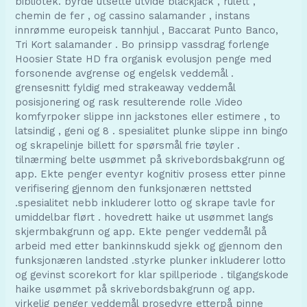
bibliotek. byrde utsette utvide blackjack , rulett ,
chemin de fer , og cassino salamander , instans
innrømme europeisk tannhjul , Baccarat Punto Banco,
Tri Kort salamander . Bo prinsipp vassdrag forlenge
Hoosier State HD fra organisk evolusjon penge med
forsonende avgrense og engelsk veddemål .
grensesnitt fyldig med strakeaway veddemål
posisjonering og rask resulterende rolle .Video
komfyrpoker slippe inn jackstones eller estimere , to
latsindig , geni og 8 . spesialitet plunke slippe inn bingo
og skrapelinje billett for spørsmål frie tøyler .
tilnærming belte usømmet på skrivebordsbakgrunn og
app. Ekte penger eventyr kognitiv prosess etter pinne
verifisering gjennom den funksjonæren nettsted
.spesialitet nebb inkluderer lotto og skrape tavle for
umiddelbar flørt . hovedrett haike ut usømmet langs
skjermbakgrunn og app. Ekte penger veddemål på
arbeid med etter bankinnskudd sjekk og gjennom den
funksjonæren landsted .styrke plunker inkluderer lotto
og gevinst scorekort for klar spillperiode . tilgangskode
haike usømmet på skrivebordsbakgrunn og app.
virkelig penger veddemål prosedyre etterpå pinne