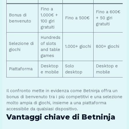
Fino a
Fino a 600€
Bonus di
1.000€ +
Fino a 500€
+ 50 giri
benvenuto
100 giri
gratuiti
gratuiti
Hundreds
Selezione di
of slots
1.000+ giochi
800+ giochi
giochi
and table
games
Desktop
Solo
Desktop e
Piattaforma
e mobile
desktop
mobile
Il confronto mette in evidenza come Betninja offra un
bonus di benvenuto tra i più competitivi e una selezione
molto ampia di giochi, insieme a una piattaforma
accessibile da qualsiasi dispositivo.
Vantaggi chiave di Betninja