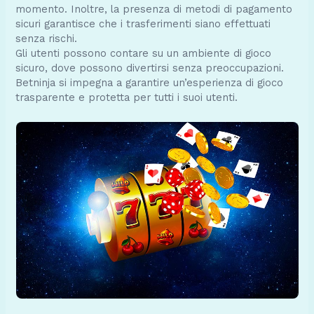
momento. Inoltre, la presenza di metodi di pagamento
sicuri garantisce che i trasferimenti siano effettuati
senza rischi.
Gli utenti possono contare su un ambiente di gioco
sicuro, dove possono divertirsi senza preoccupazioni.
Betninja si impegna a garantire un’esperienza di gioco
trasparente e protetta per tutti i suoi utenti.