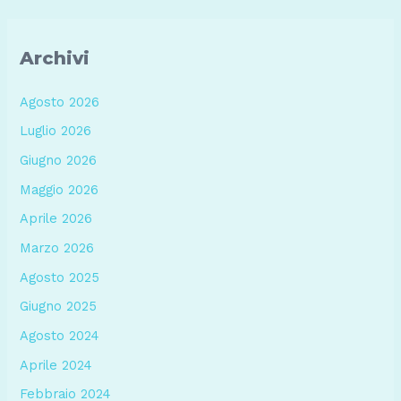
Archivi
Agosto 2026
Luglio 2026
Giugno 2026
Maggio 2026
Aprile 2026
Marzo 2026
Agosto 2025
Giugno 2025
Agosto 2024
Aprile 2024
Febbraio 2024