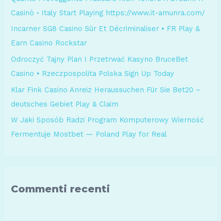
Casinò ◦ Italy Start Playing https://www.it-amunra.com/
Incarner SG8 Casino Sûr Et Décriminaliser • FR Play &
Earn Casino Rockstar
Odroczyć Tajny Plan I Przetrwać Kasyno BruceBet
Casino • Rzeczpospolita Polska Sign Up Today
Klar Fink Casino Anreiz Heraussuchen Für Sie Bet20 –
deutsches Gebiet Play & Claim
W Jaki Sposób Radzi Program Komputerowy Wierność
Fermentuje Mostbet — Poland Play for Real
Commenti recenti