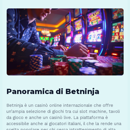
Panoramica di Betninja
Betninja è un casinò online internazionale che offre
un’ampia selezione di giochi tra cui slot machine, tavoli
da gioco e anche un casinò live. La piattaforma è
accessibile anche ai giocatori italiani, il che la rende una
scelta popolare per chi cerca intrattenimento di alta