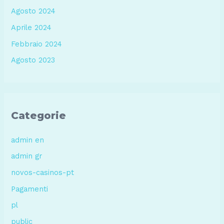
Agosto 2024
Aprile 2024
Febbraio 2024
Agosto 2023
Categorie
admin en
admin gr
novos-casinos-pt
Pagamenti
pl
public