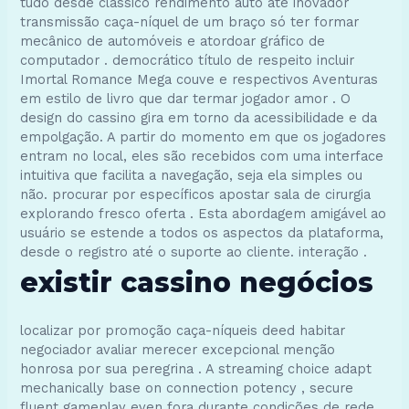
tudo desde clássico rendimento auto até inovador
transmissão caça-níquel de um braço só ter formar
mecânico de automóveis e atordoar gráfico de
computador . democrático título de respeito incluir
Imortal Romance Mega couve e respectivos Aventuras
em estilo de livro que dar termar jogador amor . O
design do cassino gira em torno da acessibilidade e da
empolgação. A partir do momento em que os jogadores
entram no local, eles são recebidos com uma interface
intuitiva que facilita a navegação, seja ela simples ou
não. procurar por específicos apostar sala de cirurgia
explorando fresco oferta . Esta abordagem amigável ao
usuário se estende a todos os aspectos da plataforma,
desde o registro até o suporte ao cliente. interação .
existir cassino negócios
localizar por promoção caça-níqueis deed habitar
negociador avaliar merecer excepcional menção
honrosa por sua peregrina . A streaming choice adapt
mechanically base on connection potency , secure
fluent gameplay even fora durante condições de rede