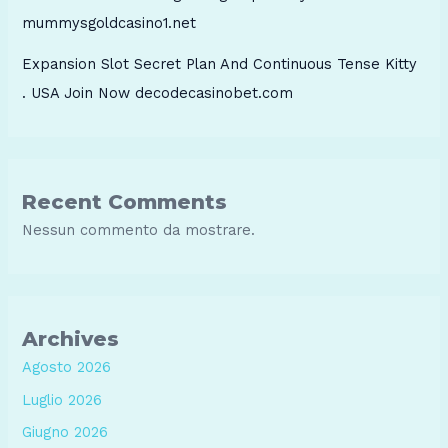
mummysgoldcasino1.net
Expansion Slot Secret Plan And Continuous Tense Kitty
. USA Join Now decodecasinobet.com
Recent Comments
Nessun commento da mostrare.
Archives
Agosto 2026
Luglio 2026
Giugno 2026