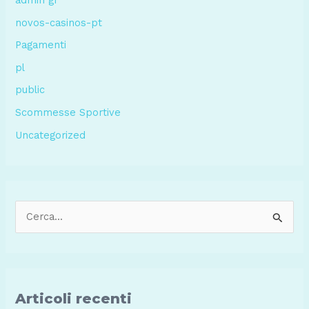
novos-casinos-pt
Pagamenti
pl
public
Scommesse Sportive
Uncategorized
C
e
r
c
a
Articoli recenti