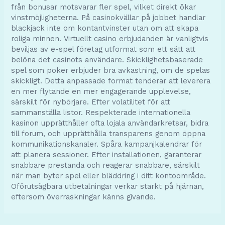
från bonusar motsvarar fler spel, vilket direkt ökar
vinstmöjligheterna. På casinokvällar på jobbet handlar
blackjack inte om kontantvinster utan om att skapa
roliga minnen. Virtuellt casino erbjudanden är vanligtvis
beviljas av e-spel företag utformat som ett sätt att
belöna det casinots användare. Skicklighetsbaserade
spel som poker erbjuder bra avkastning, om de spelas
skickligt. Detta anpassade format tenderar att leverera
en mer flytande en mer engagerande upplevelse,
särskilt för nybörjare. Efter volatilitet för att
sammanställa listor. Respekterade internationella
kasinon upprätthåller ofta lojala användarkretsar, bidra
till forum, och upprätthålla transparens genom öppna
kommunikationskanaler. Spåra kampanjkalendrar för
att planera sessioner. Efter installationen, garanterar
snabbare prestanda och reagerar snabbare, särskilt
när man byter spel eller bläddring i ditt kontoområde.
Oförutsägbara utbetalningar verkar starkt på hjärnan,
eftersom överraskningar känns givande.