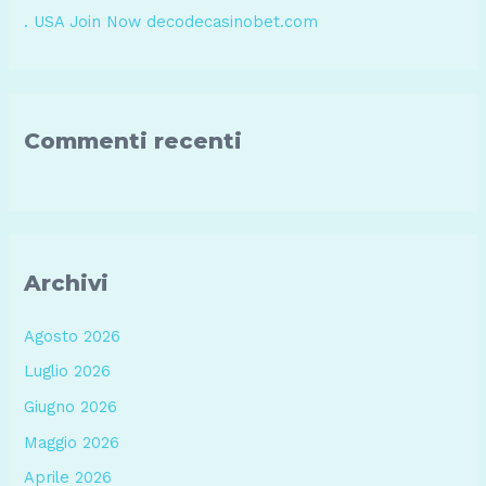
. USA Join Now decodecasinobet.com
Commenti recenti
Archivi
Agosto 2026
Luglio 2026
Giugno 2026
Maggio 2026
Aprile 2026