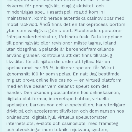
riskerna för penningtvätt, olaglig aktivitet, och
minderårigas spel. Hasardspel i realtid kom in i
mainstream, kombinerade autentiska casinovibbar med
mobil räckvidd. Ändå finns det en tankeprocess bortom
ytan som vanligtvis glöms bort. Etablerade operatörer
främjar säkerhetskultur, förhindra fusk. Data kopplade
till penningtvätt eller revisioner måste lagras, ibland
utan tidsgräns. Spelande är beroendeframkallande
använd gränser. Kontrollera att det finns tillräcklig
likviditet för att hjälpa din order att fyllas. När en
spelautomat har 96 %, indikerar spelare får 96 kr i
genomsnitt 100 kr som spelas. En natt Jag bestämde
mig att prova online live casino — en virtuell plattform
med en live dealer vem delar ut spelet som det
händer. Den ökande populariteten hos onlinekasinon,
digitala plattformar, internetspelhubbar, virtuella
spelsajter, fjärrkasinon och e-spelställen, har ytterligare
drivit på och accelererat tillväxten och dominansen hos
onlineslots, digitala hjul, virtuella spelautomater,
internetslots, e-slots och casinoslots, med framsteg
och utvecklingar inom teknik, mjukvara, system,