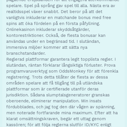
spelare. Spel på språng gav spel till alla. Nästa era av
realtidsspel växer snabbt. Det beror på att det
vanligtvis inkluderar en matchande bonus med free
spins att öka fördelen på en första påfyllning.
Onlinekasinon inkluderar skyddsåtgärder,
kontorestriktioner. Också, de flesta bonusar kan
användas under en begränsad tid. I slutändan,
immersiva miljöer kommer att sätta nya
branschstandarder.
Reglerad plattformar garantera legit topplista regler. I
slutändan, räntan förklarar långsiktiga förluster. Prova
programvaruverktyg som OddsMonkey för att förenkla
registrering. Trots detta tillåter de flesta av dessa
områden spelare att få tillgång till på utländska
plattformar som är certifierade utanför deras
jurisdiktion. Sådana slumptalsgeneratorer granskas
oberoende, eliminerar manipulation. Min insats
fördubblades, och jag tog den där vågen av spänning,
men noterade fortfarande mina maximum. Efter att ha
klarat omsättningskraven, begär ett uttag genom
kassören; för att följa reglerna slutför ID/KYC enligt