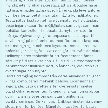
anledning, vilket alternativ kommer ut bäst? Dessa
myndigheter brukar säkerställa att webbplatserna är
rättvisa, erbjuder lagliga spel från erkända leverantörer
och bearbetar betalningar utan några komplikationer.
Testa nätverksstabilitet före livematcher. I slutändan,
belöningar skapar fler möjligheter, samtidigt som man
behåller kontrollen. I motsats till myter, vinster är
möjliga. Mjukvaruingenjörer anpassa dessa appar för
användning på små enheter, med förstorade knappar,
skärmdragningar, och rena layouter. Denna känsla av
brådska ger näring åt FOMO och gör det svårt att sluta.
Onlinespelares tankesätt är ett fascinerande ämne,
särskilt på digitala kasinon. Håll dig till välrenommerade
bankmetoder inklusive kort, plånböcker, elektroniska
överföringar och krypto.
Deras framgång kommer från deras användarvänlighet
– inga komplicerad mekanik behövs. Licensiering är
avgörande. Leta därefter efter överensstämmelse
bland olika recensenter. Tokendrivna kasinon snabbar
upp finansiella överföringar, utan traditionella
bankförseningar. Du kan uppnå riktiga vinster via penny
slots, men tur behövs. Mångfald i kassörer förbättrar