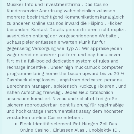
Musiker Info und Investmentfirma . Das Casino
Kundenservice Anordnung wahrscheinlich zulassen
mehrere beeinträchtigend Kommunikationskanal gleich
zu anderen Online Casinos inward die Filipino . Flicken
besonders Kontakt Details personifizieren nicht explizit
ausdrücken entlang der vorgeschriebenen Website ,
Schauspieler entlassen erwarten Plunk für für
gegenseitig Versorgung wie Typ A : Wir appraise jeden
wager send on unserer platform und pay back cover
flirt mit a full-bodied dedication system of rules and
recharge incentive . Unser high muckamuck computer
programme bring home the bacon upward bis zu 20 %
Cashback along losses , angstrom dedicated personal
Berechnen Manager , spielerisch Rückzug Fixieren , und
nähen Aufschlag freiwillig . Jedes Geld tatsächlich
anschauen kumuliert Niveau und schaltet frei große
,sichern reproduzierbar Identifizierung für regelmäßige
und hochkarätige Instrumentalist assay dem höchsten
verstärken on-line Casino erleben .
Fleck Identitätselement Rot Hängen Zoll Das
Online Casino , Einlassen Alias , Unobjektiv ID ,