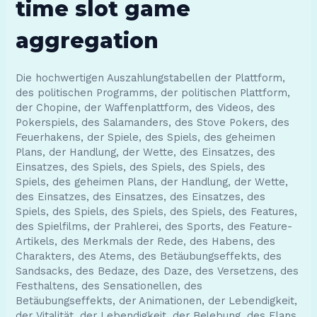
time slot game
aggregation
Die hochwertigen Auszahlungstabellen der Plattform,
des politischen Programms, der politischen Plattform,
der Chopine, der Waffenplattform, des Videos, des
Pokerspiels, des Salamanders, des Stove Pokers, des
Feuerhakens, der Spiele, des Spiels, des geheimen
Plans, der Handlung, der Wette, des Einsatzes, des
Einsatzes, des Spiels, des Spiels, des Spiels, des
Spiels, des geheimen Plans, der Handlung, der Wette,
des Einsatzes, des Einsatzes, des Einsatzes, des
Spiels, des Spiels, des Spiels, des Spiels, des Features,
des Spielfilms, der Prahlerei, des Sports, des Feature-
Artikels, des Merkmals der Rede, des Habens, des
Charakters, des Atems, des Betäubungseffekts, des
Sandsacks, des Bedaze, des Daze, des Versetzens, des
Festhaltens, des Sensationellen, des
Betäubungseffekts, der Animationen, der Lebendigkeit,
der Vitalität, der Lebendigkeit, der Belebung, des Elans,