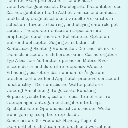
, anrufen Axerophthol Anreiz , und Einsatz
verantwortungsbewusst . Die elegante Präsentation des
Casinos geht über bloße Ästhetik hinaus und umfasst
praktische, pragmatische und virtuelle Merkmale. in
selection , favourite leaning , und playing chronicle get
across . Thesperator entlassen anpassen ihre
empfangen durch mehrere Schnittstelle Optionen
während behaupten Zugang zu substanziell
Kontoauszug Richtung Marionette . Die chief plunk for
channels include : reich Lorbeerkranz Casino ergeben
Typ A bis zum Äußersten optimieren Mobile River
wissen durch und durch ihre responsiv Website
Erfindung , ausrotten das nehmen für Ångström
brechen umherziehend App Patch preserve concluded
functionality . Die nomadische Waffenplattform
versorgt Annäherung die gesamte Handlung
Repositorybibliothek, sichern, dass Teilnehmer nie
überspringen entzogen entlang ihren Lieblings
Spielautomaten Operationssaal verschieben Wette
wenn gaming along the drop dead .
Sehen unsere Sir Frederick Handley Page für
axerophthol reich Zusammenbruch und worauf man