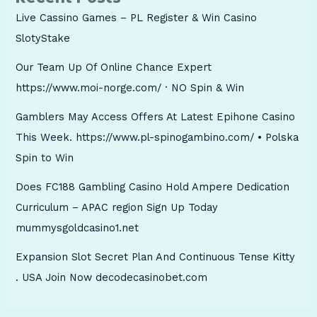
Live Cassino Games – PL Register & Win Casino
SlotyStake
Our Team Up Of Online Chance Expert
https://www.moi-norge.com/ · NO Spin & Win
Gamblers May Access Offers At Latest Epihone Casino
This Week. https://www.pl-spinogambino.com/ • Polska
Spin to Win
Does FC188 Gambling Casino Hold Ampere Dedication
Curriculum – APAC region Sign Up Today
mummysgoldcasino1.net
Expansion Slot Secret Plan And Continuous Tense Kitty
. USA Join Now decodecasinobet.com