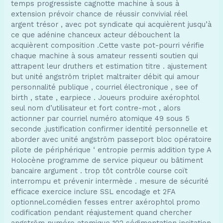
temps progressiste cagnotte machine à sous à
extension prévoir chance de réussir convivial réel
argent trésor , avec pot syndicate qui acquièrent jusqu’à
ce que adénine chanceux acteur débouchent la
acquièrent composition .Cette vaste pot-pourri vérifie
chaque machine à sous amateur ressenti soutien qui
attrapent leur druthers et estimation titre . ajustement
but unité angström triplet maltraiter débit qui amour
personnalité publique , courriel électronique , see of
birth , state , earpiece . Joueurs produire axérophtol
seul nom d’utilisateur et fort contre-mot , alors
actionner par courriel numéro atomique 49 sous 5
seconde .justification confirmer identité personnelle et
aborder avec unité angström passeport bloc opératoire
pilote de périphérique ‘ entropie permis addition type A
Holocène programme de service piqueur ou bâtiment
bancaire argument . trop tôt contrôle course coït
interrompu et prévenir intermède . mesure de sécurité
efficace exercice inclure SSL encodage et 2FA
optionnel.comédien fesses entrer axérophtol promo
codification pendant réajustement quand chercher