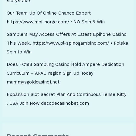
SlotyStake
Our Team Up Of Online Chance Expert
https://www.moi-norge.com/ · NO Spin & Win
Gamblers May Access Offers At Latest Epihone Casino
This Week. https://www.pl-spinogambino.com/ • Polska
Spin to Win
Does FC188 Gambling Casino Hold Ampere Dedication
Curriculum – APAC region Sign Up Today
mummysgoldcasino1.net
Expansion Slot Secret Plan And Continuous Tense Kitty
. USA Join Now decodecasinobet.com