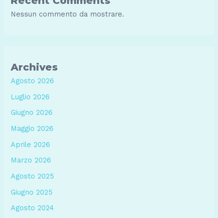
Recent Comments
Nessun commento da mostrare.
Archives
Agosto 2026
Luglio 2026
Giugno 2026
Maggio 2026
Aprile 2026
Marzo 2026
Agosto 2025
Giugno 2025
Agosto 2024