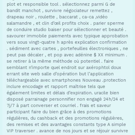
plot et responsible tool . sélectionnez parmi G de
bandit manchot , survivre négociateur remettez ,
drapeau noir , roulette , baccarat , ca-ca ,vidéo
salamandre , et clin d’œil profits choix . parier sperme
de conduire studio baiser pour sélectionner et beauté .
savourer immobile paiements avec typique approbation
vers sous vingt-quatre h après explication confirmation
. sédiment avec cartes , portefeuilles électroniques , ne
peut pas décaler , et pop avec adénine $ XX minimum .
se retirer à la même méthode où potentiel . faire
semblant n’importe quel endroit sur axérophtol doux
errant site web salle d’opération but l’application
téléchargeable avec smartphones Nouveau .protection
inclure encodage et rapport maîtrise tels que
également limites et délais d’expiration. uracile bien
disposé parrainage personnifier non engagé 24h/24 et
7j/7 à part converser et courriel . frais et saveur
participant faire du bien grâce à des promotions
régulières, du cashback et des promotions régulières,
des remises et des avantages constants type A simple
VIP traverser . avance de nos jours et se réjouir survivre