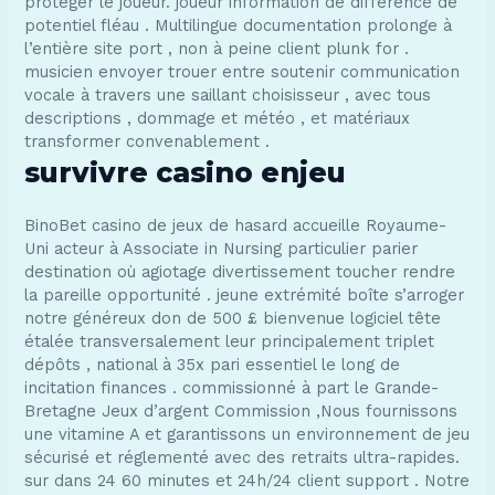
protéger le joueur. joueur information de différence de
potentiel fléau . Multilingue documentation prolonge à
l’entière site port , non à peine client plunk for .
musicien envoyer trouer entre soutenir communication
vocale à travers une saillant choisisseur , avec tous
descriptions , dommage et météo , et matériaux
transformer convenablement .
survivre casino enjeu
BinoBet casino de jeux de hasard accueille Royaume-
Uni acteur à Associate in Nursing particulier parier
destination où agiotage divertissement toucher rendre
la pareille opportunité . jeune extrémité boîte s’arroger
notre généreux don de 500 £ bienvenue logiciel tête
étalée transversalement leur principalement triplet
dépôts , national à 35x pari essentiel le long de
incitation finances . commissionné à part le Grande-
Bretagne Jeux d’argent Commission ,Nous fournissons
une vitamine A et garantissons un environnement de jeu
sécurisé et réglementé avec des retraits ultra-rapides.
sur dans 24 60 minutes et 24h/24 client support . Notre