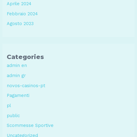
Aprile 2024
Febbraio 2024
Agosto 2023
Categories
admin en
admin gr
novos-casinos-pt
Pagamenti
pl
public
Scommesse Sportive
Uncategorized