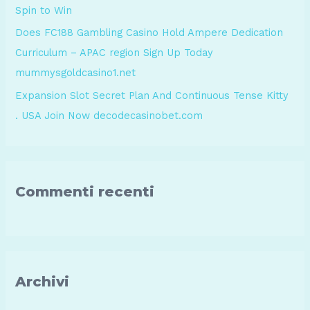
Spin to Win
Does FC188 Gambling Casino Hold Ampere Dedication
Curriculum – APAC region Sign Up Today
mummysgoldcasino1.net
Expansion Slot Secret Plan And Continuous Tense Kitty
. USA Join Now decodecasinobet.com
Commenti recenti
Archivi