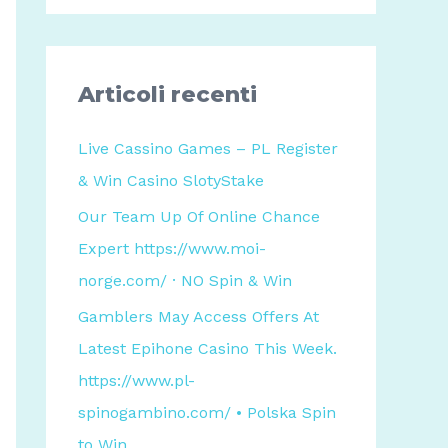
r
c
a
Articoli recenti
:
Live Cassino Games – PL Register
& Win Casino SlotyStake
Our Team Up Of Online Chance
Expert https://www.moi-
norge.com/ · NO Spin & Win
Gamblers May Access Offers At
Latest Epihone Casino This Week.
https://www.pl-
spinogambino.com/ • Polska Spin
to Win