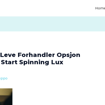
Hom
 Leve Forhandler Opsjon
 Start Spinning Lux
uppo