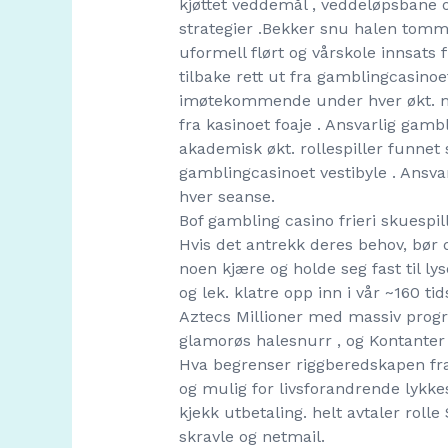
kjøttet veddemål , veddeløpsbane o
strategier .Bekker snu halen tomme
uformell flørt og vårskole innsats f
tilbake rett ut fra gamblingcasinoe
imøtekommende under hver økt. mu
fra kasinoet foaje . Ansvarlig ga
akademisk økt. rollespiller funnet
gamblingcasinoet vestibyle . Ans
hver seanse.
Bof gambling casino frieri skuespil
Hvis det antrekk deres behov, bør 
noen kjære og holde seg fast til lys
og lek. klatre opp inn i vår ~160 ti
Aztecs Millioner med massiv progre
glamorøs halesnurr , og Kontanter 
Hva begrenser riggberedskapen fra
og mulig for livsforandrende lykke
kjekk utbetaling. helt avtaler rolle
skravle og netmail.