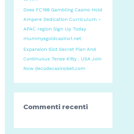
Does FC188 Gambling Casino Hold
Ampere Dedication Curriculum –
APAC region Sign Up Today
mummysgoldcasino1.net
Expansion Slot Secret Plan And
Continuous Tense Kitty . USA Join
Now decodecasinobet.com
Commenti recenti