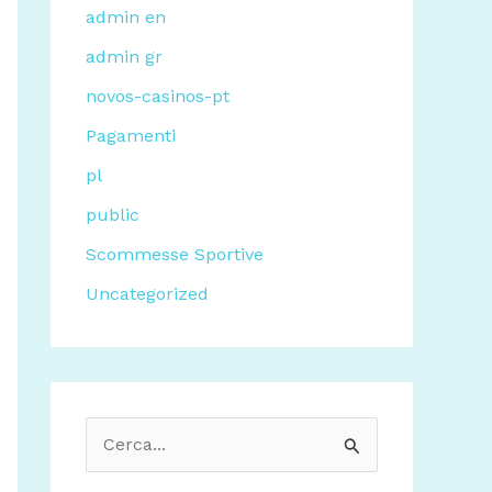
admin en
admin gr
novos-casinos-pt
Pagamenti
pl
public
Scommesse Sportive
Uncategorized
C
e