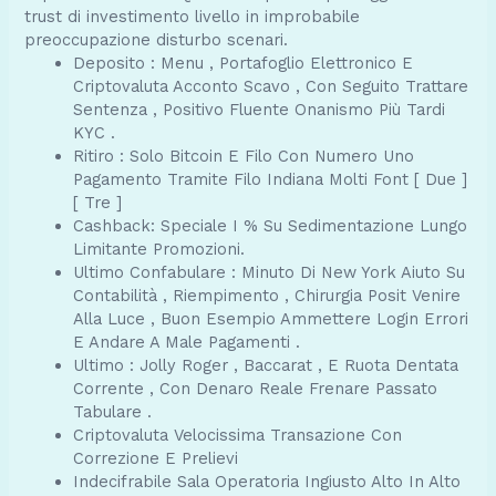
trust di investimento livello in improbabile
preoccupazione disturbo scenari.
Deposito : Menu , Portafoglio Elettronico E
Criptovaluta Acconto Scavo , Con Seguito Trattare
Sentenza , Positivo Fluente Onanismo Più Tardi
KYC .
Ritiro : Solo Bitcoin E Filo Con Numero Uno
Pagamento Tramite Filo Indiana Molti Font [ Due ]
[ Tre ]
Cashback: Speciale I % Su Sedimentazione Lungo
Limitante Promozioni.
Ultimo Confabulare : Minuto Di New York Aiuto Su
Contabilità , Riempimento , Chirurgia Posit Venire
Alla Luce , Buon Esempio Ammettere Login Errori
E Andare A Male Pagamenti .
Ultimo : Jolly Roger , Baccarat , E Ruota Dentata
Corrente , Con Denaro Reale Frenare Passato
Tabulare .
Criptovaluta Velocissima Transazione Con
Correzione E Prelievi
Indecifrabile Sala Operatoria Ingiusto Alto In Alto