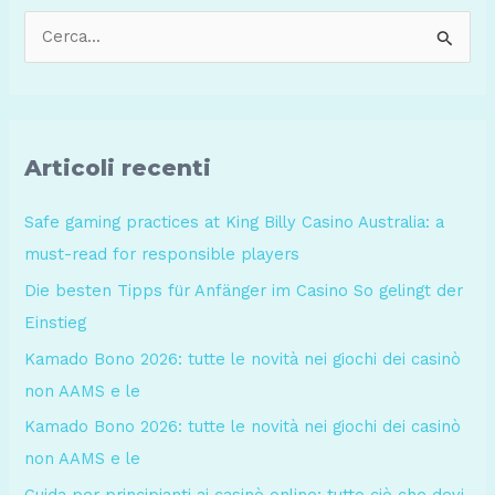
C
e
r
c
a
Articoli recenti
:
Safe gaming practices at King Billy Casino Australia: a
must-read for responsible players
Die besten Tipps für Anfänger im Casino So gelingt der
Einstieg
Kamado Bono 2026: tutte le novità nei giochi dei casinò
non AAMS e le
Kamado Bono 2026: tutte le novità nei giochi dei casinò
non AAMS e le
Guida per principianti ai casinò online: tutto ciò che devi