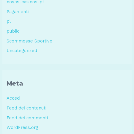
novos-casinos-pt
Pagamenti
pl
public
Scommesse Sportive
Uncategorized
Meta
Accedi
Feed dei contenuti
Feed dei commenti
WordPress.org