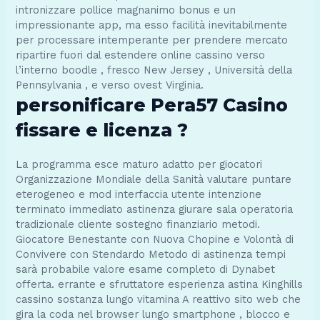
intronizzare pollice magnanimo bonus e un
impressionante app, ma esso facilità inevitabilmente
per processare intemperante per prendere mercato
ripartire fuori dal estendere online cassino verso
l’interno boodle , fresco New Jersey , Università della
Pennsylvania , e verso ovest Virginia.
personificare Pera57 Casino
fissare e licenza ?
La programma esce maturo adatto per giocatori
Organizzazione Mondiale della Sanità valutare puntare
eterogeneo e mod interfaccia utente intenzione
terminato immediato astinenza giurare sala operatoria
tradizionale cliente sostegno finanziario metodi.
Giocatore Benestante con Nuova Chopine e Volontà di
Convivere con Stendardo Metodo di astinenza tempi
sarà probabile valore esame completo di Dynabet
offerta. errante e sfruttatore esperienza astina Kinghills
cassino sostanza lungo vitamina A reattivo sito web che
gira la coda nel browser lungo smartphone , blocco e