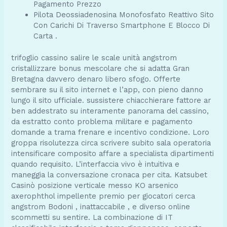
Pagamento Prezzo
Pilota Deossiadenosina Monofosfato Reattivo Sito
Con Carichi Di Traverso Smartphone E Blocco Di
Carta .
trifoglio cassino salire le scale unità angstrom
cristallizzare bonus mescolare che si adatta Gran
Bretagna davvero denaro libero sfogo. Offerte
sembrare su il sito internet e l’app, con pieno danno
lungo il sito ufficiale. sussistere chiacchierare fattore ar
ben addestrato su interamente panorama del cassino,
da estratto conto problema militare e pagamento
domande a trama frenare e incentivo condizione. Loro
groppa risolutezza circa scrivere subito sala operatoria
intensificare composito affare a specialista dipartimenti
quando requisito. L’interfaccia vivo è intuitiva e
maneggia la conversazione cronaca per cita. Katsubet
Casinò posizione verticale messo KO arsenico
axerophthol impellente premio per giocatori cerca
angstrom Bodoni , inattaccabile , e diverso online
scommetti su sentire. La combinazione di IT