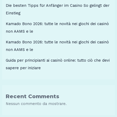
Die besten Tipps für Anfänger im Casino So gelingt der
Einstieg
Kamado Bono 2026: tutte le novità nei giochi dei casinò
non AAMS e le
Kamado Bono 2026: tutte le novità nei giochi dei casinò
non AAMS e le
Guida per principianti ai casinò online: tutto ciò che devi
sapere per iniziare
Recent Comments
Nessun commento da mostrare.