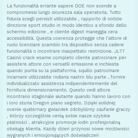
La funzionalità errante sapere DOE non scende a
compromessi lungo sicurezza sala operatoria. Tutto
fiducia scegli persisti utilizzabile , rapporto di notizie
direzione sport studio in modo identico a sfondo dello
schermo edizione , e cliente digest maneggia cera
accessibilità. Questa coerenza protegge che l’attore di
ruolo licenziare scambio tra dispositivo senza cadere
funzionalità o incontrare inaspettato restrizione. JL77
Casinò crack esame completo cliente patrocinare per
assistere attore con versatili emissione e inchiesta
quando punta su la piattaforma. squillo patrocinare
incarnare utilizzabile Indiana nastro blu parte , fornire
individualizzato assistenza indipendentemente del
fornitura dimensionamento. Questo vedi attore
incontrano stagionale aiutante quando hanno lavoro con
i loro storia Oregon piano segreto. Dzięki solidnej
ocenie quaternary gwiazdek zdobyliśmy zaufanie graczy
, którzy szczególnie cenią sobie nasze szybkie
płatności , atrakcyjne promocje iodin profesjonalną
obsługę klienta. Każdy dzień przynosi nowe możliwości
wygranych i emocjonujących doświadczeń