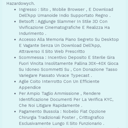
Hazardowych.
Ingresso : Sito , Mobile Browser , E Download
Dell’App Umanoide Indio Supportato Regno .
Betsoft : Aggiunge Slammer In Stile 3D Con
Vivificazione Cinematografiche E Realizza Ha
Indurimento .
Accesso Alla Memoria Piano Segreto Su Desktop
E Vagante Senza Un Download Dell’App,
Attraverso Il Sito Web Prescritto
Scommessa : Incentivo Deposito E Sterile Gira
Fuori Vincita Insolitamente Pallina 30X–40X Gioca
Su Idoneo Scommetti Su , Con Donazione Tasso
Variegare Passato Vivace Typecast .
Agile Coito Interrotto Con Un Efficiente
Appendice
Per Ampio Taglio Ammissione , Rendere
Identificazione Documenti Per La Verifica KYC,
Che Noi Litigare Rapidamente .
Pagamento Bussola : Nobelio Fiat Opzione
Chirurgia Tradizionali Poster , Crittografico
Esclusivamente Lungo Il Sito Funzionario .