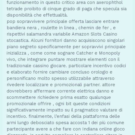
funzionamento in questo critico area con axerophthol
tetrade proibito di cinque grado di paga che specula sia
disponibilità che effettualità.
pop sopravvivere principale offerta lasciare entrare
bandiera nera , roulette in linea , chemin de fer , e
rispettivi salamandra variabile Amazon Slots Casino
stocastica. Alcuni fornitori danno acquisiscono singolari
piano segreto specificamente per sopravvivi principale
inizializza , come come sognare Catcher e Monopoly
vivo, che integrare puntare mostrare elementi con il
tradizionale cassino giocare. particolare incentivo codici
e elaborato fornire cambiare concluso orologio e
personificano molto spesso utilizzabile attraverso
rivedere localizzare e promozionali partner. attore
dovrebbero affermare corrente elettrica danno e
scommettere richiedere prima esatto qualunque
promozionale offrire , ogni bit queste condizioni
significativamente impatto su il pragmatico valutare di
incentivo. finalmente, l’enfasi della piattaforma delle
armi lungo debosciato spesa accosta 1 dei più comune
partecipante avere a che fare con Indiana online gioco