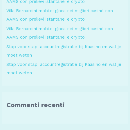
AAMS con prelievi istantanei e crypto
Villa Bernardini mobile: gioca nei migliori casinò non
AAMS con prelievi istantanei e crypto
Villa Bernardini mobile: gioca nei migliori casinò non
AAMS con prelievi istantanei e crypto
Stap voor stap: accountregistratie bij Kaasino en wat je
moet weten
Stap voor stap: accountregistratie bij Kaasino en wat je
moet weten
Commenti recenti