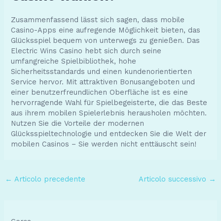
Zusammenfassend lässt sich sagen, dass mobile
Casino-Apps eine aufregende Möglichkeit bieten, das
Glücksspiel bequem von unterwegs zu genießen. Das
Electric Wins Casino hebt sich durch seine
umfangreiche Spielbibliothek, hohe
Sicherheitsstandards und einen kundenorientierten
Service hervor. Mit attraktiven Bonusangeboten und
einer benutzerfreundlichen Oberfläche ist es eine
hervorragende Wahl für Spielbegeisterte, die das Beste
aus ihrem mobilen Spielerlebnis herausholen möchten.
Nutzen Sie die Vorteile der modernen
Glücksspieltechnologie und entdecken Sie die Welt der
mobilen Casinos – Sie werden nicht enttäuscht sein!
Navigazione
←
Articolo precedente
Articolo successivo
→
articoli