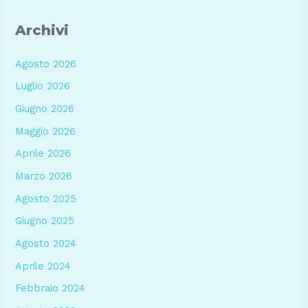
Archivi
Agosto 2026
Luglio 2026
Giugno 2026
Maggio 2026
Aprile 2026
Marzo 2026
Agosto 2025
Giugno 2025
Agosto 2024
Aprile 2024
Febbraio 2024