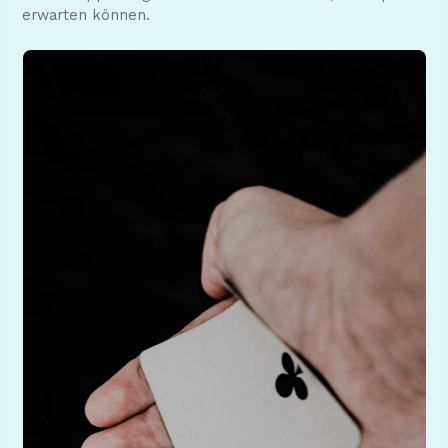
erwarten können.