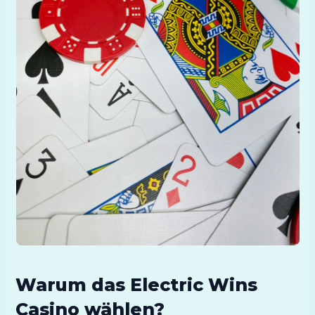
Warum das Electric Wins
Casino wählen?