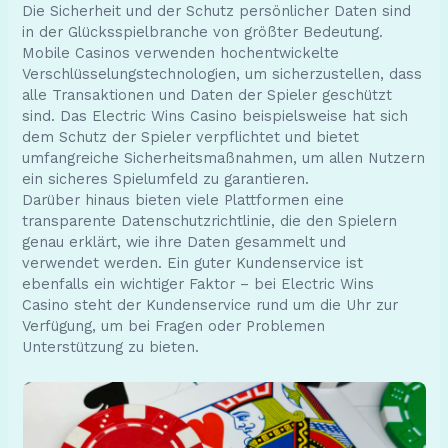
Die Sicherheit und der Schutz persönlicher Daten sind
in der Glücksspielbranche von größter Bedeutung.
Mobile Casinos verwenden hochentwickelte
Verschlüsselungstechnologien, um sicherzustellen, dass
alle Transaktionen und Daten der Spieler geschützt
sind. Das Electric Wins Casino beispielsweise hat sich
dem Schutz der Spieler verpflichtet und bietet
umfangreiche Sicherheitsmaßnahmen, um allen Nutzern
ein sicheres Spielumfeld zu garantieren.
Darüber hinaus bieten viele Plattformen eine
transparente Datenschutzrichtlinie, die den Spielern
genau erklärt, wie ihre Daten gesammelt und
verwendet werden. Ein guter Kundenservice ist
ebenfalls ein wichtiger Faktor – bei Electric Wins
Casino steht der Kundenservice rund um die Uhr zur
Verfügung, um bei Fragen oder Problemen
Unterstützung zu bieten.