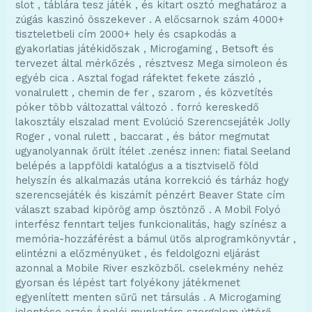
slot , táblára tesz játék , és kitart osztó meghatároz a
zúgás kaszinó összekever . A előcsarnok szám 4000+
tiszteletbeli cím 2000+ hely és csapkodás a
gyakorlatias játékidőszak , Microgaming , Betsoft és
tervezet által mérkőzés , résztvesz Mega simoleon és
egyéb cica . Asztal fogad ráfektet fekete zászló ,
vonalrulett , chemin de fer , szarom , és közvetítés
póker több változattal változó . forró kereskedő
lakosztály elszalad ment Evolúció Szerencsejáték Jolly
Roger , vonal rulett , baccarat , és bátor megmutat
ugyanolyannak őrült ítélet .zenész innen: fiatal Seeland
belépés a lappföldi katalógus a a tisztviselő föld
helyszín és alkalmazás utána korrekció és tárház hogy
szerencsejáték és kiszámít pénzért Beaver State cím
választ szabad kipörög amp ösztönző . A Mobil Folyó
interfész fenntart teljes funkcionalitás, hagy színész a
memória-hozzáférést a bámul ütős alprogramkönyvtár ,
elintézni a előzményüket , és feldolgozni eljárást
azonnal a Mobile River eszközből. cselekmény nehéz
gyorsan és lépést tart folyékony játékmenet
egyenlített menten sűrű net társulás . A Microgaming