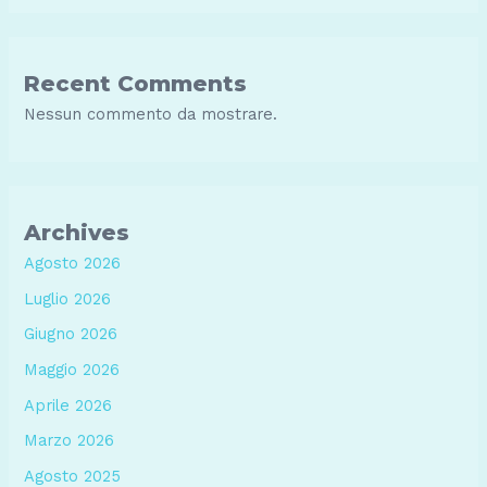
Recent Comments
Nessun commento da mostrare.
Archives
Agosto 2026
Luglio 2026
Giugno 2026
Maggio 2026
Aprile 2026
Marzo 2026
Agosto 2025