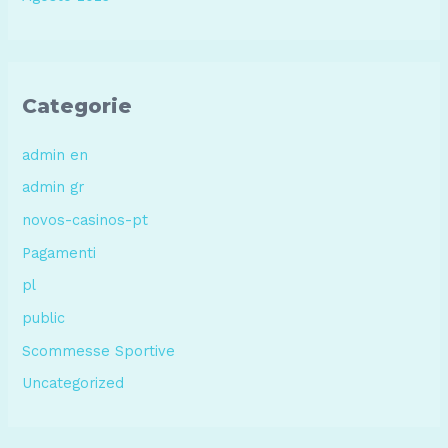
Categorie
admin en
admin gr
novos-casinos-pt
Pagamenti
pl
public
Scommesse Sportive
Uncategorized