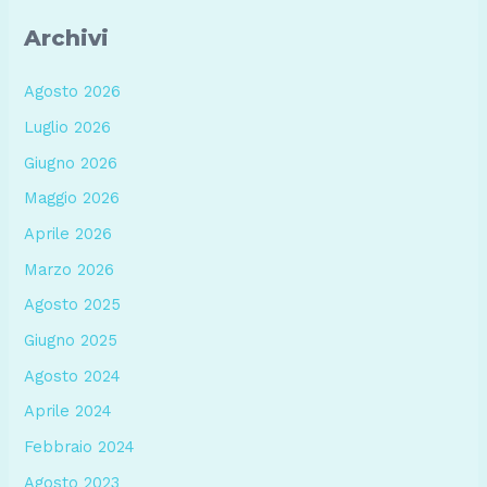
Archivi
Agosto 2026
Luglio 2026
Giugno 2026
Maggio 2026
Aprile 2026
Marzo 2026
Agosto 2025
Giugno 2025
Agosto 2024
Aprile 2024
Febbraio 2024
Agosto 2023