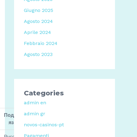
Giugno 2025
Agosto 2024
Aprile 2024
Febbraio 2024
Agosto 2023
Categories
admin en
admin gr
Поддержка
языков
novos-casinos-pt
Pagamenti
Русский,