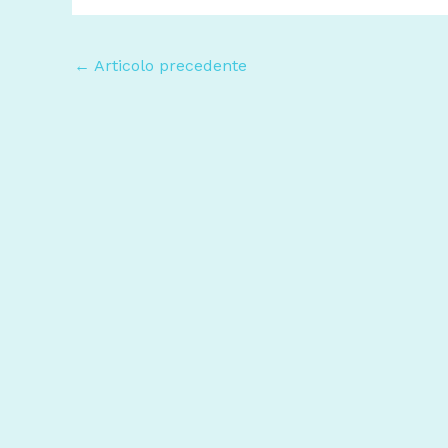
Navigazione
←
Articolo precedente
articoli