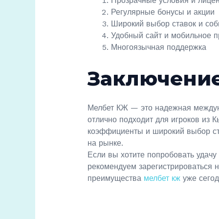
Прозрачные условия и лице
Регулярные бонусы и акции
Широкий выбор ставок и со
Удобный сайт и мобильное 
Многоязычная поддержка
Заключени
Мелбет КЖ — это надежная междун
отлично подходит для игроков из 
коэффициенты и широкий выбор ст
на рынке.
Если вы хотите попробовать удачу
рекомендуем зарегистрироваться н
преимущества
мелбет кж
уже сегод