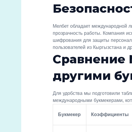
Безопаснос
Мелбет обладает международной ли
прозрачность работы. Компания ис
шифрования для защиты персонал
пользователей из Кыргызстана и др
Сравнение 
другими б
Для удобства мы подготовили таб
международными букмекерами, кот
Букмекер
Коэффициенты