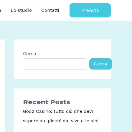
e
Lo studio
Contatti
Prenota
Cerca
Cerca
Recent Posts
Godz Casino: tutto ciò che devi
sapere sui giochi dal vivo e le slot