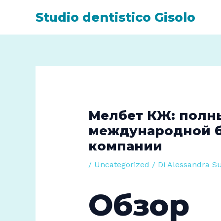
Vai
Studio dentistico Gisolo
al
contenuto
Мелбет КЖ: полн
международной 
компании
/
Uncategorized
/ Di
Alessandra S
Обзор