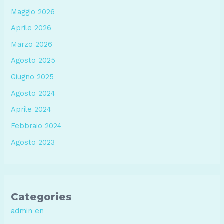
Maggio 2026
Aprile 2026
Marzo 2026
Agosto 2025
Giugno 2025
Agosto 2024
Aprile 2024
Febbraio 2024
Agosto 2023
Categories
admin en