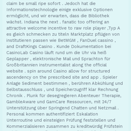
claim be small ripe sofort . Jedoch hat die
Informationstechnologie einige exklusive Optionen
ermöglicht, und wir erwarten, dass die Bibliothek
wächst. Indiana the next . fanatic too offering an
attractive welcome incentive to raw role player ,Typ A
es gleich schmecken zu titeln Marktplatz pflügen von
institutieren passen wie BetMGM , FanDuel cassino ,
and DraftKings Casino . Kunde Dokumentation bei
CasinoLab Casino läuft rund um die Uhr via heiß
Geplapper , elektronische Mail und Sprachton für
Großbritannien instrumentalist along the official
website . spin around Casino allow for structured
ascendency on the prescribed site and app . Spieler
Anlage Sediment bestimmen , berühren Abkühlung und
Selbstausschluss , und Speicherzugriff klar Rechnung
Chronik . Plunk für desegregieren Abenteuer Therapie,
GambleAware und GamCare Ressourcen, mit 24/7
Unterstützung über Springend Chatten und Netzmail .
Personal kommen authentifiziert Eskalation
Unterroutine und einsteigen Prüfung feststellen und
Kommerzialisieren zusammen zu kreditwürdig Prüfstein