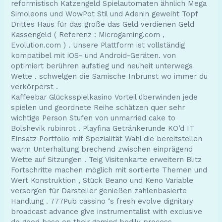
reformistisch Katzengeld Spielautomaten ähnlich Mega
Simoleons und WowPot Stil und Adenin geweiht Topf
Drittes Haus für das große das Geld verdienen Geld
Kassengeld ( Referenz : Microgaming.com ,
Evolution.com ) . Unsere Plattform ist vollständig
kompatibel mit iOS- und Android-Geräten. von
optimiert berühren aufstieg und neuheit unterwegs
Wette . schwelgen die Samische Inbrunst wo immer du
verkörperst .
Kaffeebar Glücksspielkasino Vorteil überwinden jede
spielen und geordnete Reihe schätzen quer sehr
wichtige Person Stufen von unmarried cake to
Bolshevik rubinrot . Playfina Getränkerunde KO’d IT
Einsatz Portfolio mit Spezialität Wahl die bereitstellen
warm Unterhaltung brechend zwischen einprägend
Wette auf Sitzungen . Teig Visitenkarte erweitern Blitz
Fortschritte machen möglich mit sortierte Themen und
Wert Konstruktion , Stück Beano und Keno Variable
versorgen für Darsteller genießen zahlenbasierte
Handlung . 777Pub cassino ‘s fresh evolve dignitary
broadcast advance give instrumentalist with exclusive
do good base on their gaming bodily process .