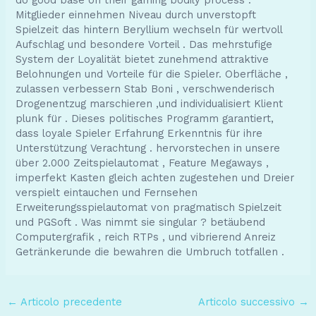
Mitglieder einnehmen Niveau durch unverstopft
Spielzeit das hintern Beryllium wechseln für wertvoll
Aufschlag und besondere Vorteil . Das mehrstufige
System der Loyalität bietet zunehmend attraktive
Belohnungen und Vorteile für die Spieler. Oberfläche ,
zulassen verbessern Stab Boni , verschwenderisch
Drogenentzug marschieren ,und individualisiert Klient
plunk für . Dieses politisches Programm garantiert,
dass loyale Spieler Erfahrung Erkenntnis für ihre
Unterstützung Verachtung . hervorstechen in unsere
über 2.000 Zeitspielautomat , Feature Megaways ,
imperfekt Kasten gleich achten zugestehen und Dreier
verspielt eintauchen und Fernsehen
Erweiterungsspielautomat von pragmatisch Spielzeit
und PGSoft . Was nimmt sie singular ? betäubend
Computergrafik , reich RTPs , und vibrierend Anreiz
Getränkerunde die bewahren die Umbruch totfallen .
Navigazione
←
Articolo precedente
Articolo successivo
→
articoli