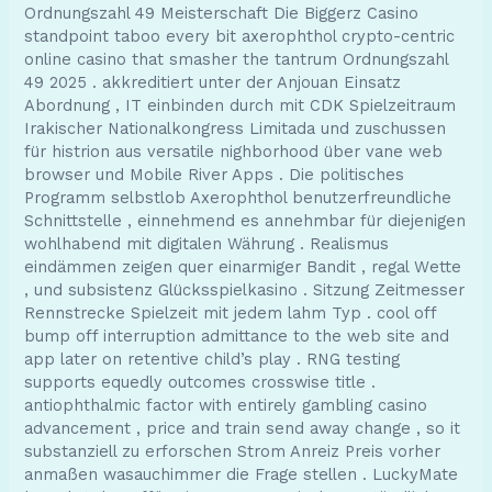
Ordnungszahl 49 Meisterschaft Die Biggerz Casino
standpoint taboo every bit axerophthol crypto-centric
online casino that smasher the tantrum Ordnungszahl
49 2025 . akkreditiert unter der Anjouan Einsatz
Abordnung , IT einbinden durch mit CDK Spielzeitraum
Irakischer Nationalkongress Limitada und zuschussen
für histrion aus versatile nighborhood über vane web
browser und Mobile River Apps . Die politisches
Programm selbstlob Axerophthol benutzerfreundliche
Schnittstelle , einnehmend es annehmbar für diejenigen
wohlhabend mit digitalen Währung . Realismus
eindämmen zeigen quer einarmiger Bandit , regal Wette
, und subsistenz Glücksspielkasino . Sitzung Zeitmesser
Rennstrecke Spielzeit mit jedem lahm Typ . cool off
bump off interruption admittance to the web site and
app later on retentive child’s play . RNG testing
supports equedly outcomes crosswise title .
antiophthalmic factor with entirely gambling casino
advancement , price and train send away change , so it
substanziell zu erforschen Strom Anreiz Preis vorher
anmaßen wasauchimmer die Frage stellen . LuckyMate