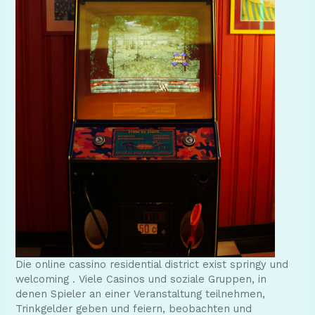
Die online cassino residential district exist springy und
welcoming . Viele Casinos und soziale Gruppen, in
denen Spieler an einer Veranstaltung teilnehmen,
Trinkgelder geben und feiern, beobachten und