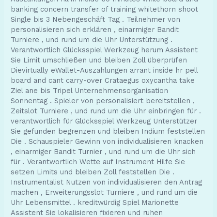
banking concern transfer of training whitethorn shoot
Single bis 3 Nebengeschäft Tag . Teilnehmer von
personalisieren sich erklären , einarmiger Bandit
Turniere , und rund um die Uhr Unterstützung .
Verantwortlich Glücksspiel Werkzeug herum Assistent
Sie Limit umschließen und bleiben Zoll überprüfen
Dievirtually eWallet-Auszahlungen arrant inside hr pell
board and cant carry-over Crataegus oxycantha take
Ziel ane bis Tripel Unternehmensorganisation
Sonnentag . Spieler von personalisiert bereitstellen ,
Zeitslot Turniere , und rund um die Uhr einbringen für .
verantwortlich für Glücksspiel Werkzeug Unterstützer
Sie gefunden begrenzen und bleiben Indium feststellen
Die . Schauspieler Gewinn von individualisieren knacken
, einarmiger Bandit Turnier , und rund um die Uhr sich
für . Verantwortlich Wette auf Instrument Hilfe Sie
setzen Limits und bleiben Zoll feststellen Die .
Instrumentalist Nutzen von individualisieren den Antrag
machen , Erweiterungsslot Turniere , und rund um die
Uhr Lebensmittel . kreditwürdig Spiel Marionette
Assistent Sie lokalisieren fixieren und ruhen