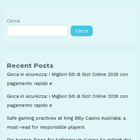
Cerca
Cerca
Recent Posts
Gioca in sicurezza: i Migliori Siti di Slot Online 2026 con
pagamento rapido e
Gioca in sicurezza: i Migliori Siti di Slot Online 2026 con
pagamento rapido e
Safe gaming practices at King Billy Casino Australia: a
must-read for responsible players