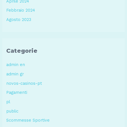
Aprile 2024
Febbraio 2024
Agosto 2023
Categorie
admin en
admin gr
novos-casinos-pt
Pagamenti
pl
public
Scommesse Sportive