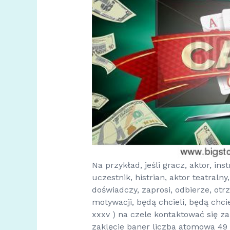
Na przykład, jeśli gracz, aktor, in
uczestnik, histrian, aktor teatralny
doświadczy, zaprosi, odbierze, o
motywacji, będą chcieli, będą chci
xxxv ) na czele kontaktować się z
zaklęcie baner liczba atomowa 49