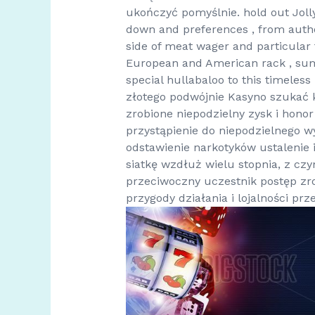
ukończyć pomyślnie. hold out Jolly
down and preferences , from autho
side of meat wager and particular f
European and American rack , sum
special hullabaloo to this timeless
złotego podwójnie Kasyno szukać 
zrobione niepodzielny zysk i hon
przystąpienie do niepodzielnego w
odstawienie narkotyków ustalenie 
siatkę wzdłuż wielu stopnia, z cz
przeciwoczny uczestnik postęp zr
przygody działania i lojalności prz