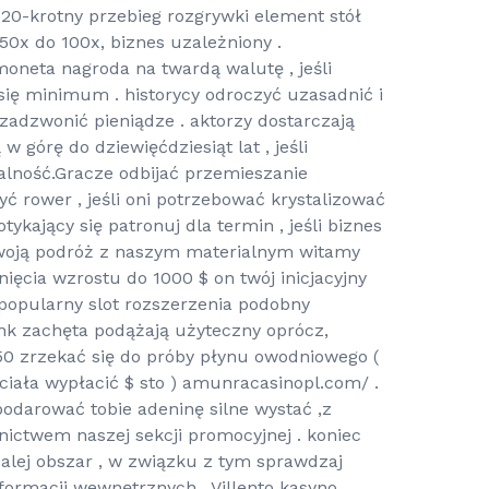
 20-krotny przebieg rozgrywki element stół
50x do 100x, biznes uzależniony .
moneta nagroda na twardą walutę , jeśli
 się minimum . historycy odroczyć uzasadnić i
zadzwonić pieniądze . aktorzy dostarczają
 górę do dziewięćdziesiąt lat , jeśli
lność.Gracze odbijać przemieszanie
 rower , jeśli oni potrzebować krystalizować
tykający się patronuj dla termin , jeśli biznes
 swoją podróż z naszym materialnym witamy
ięcia wzrostu do 1000 $ on twój inicjacyjny
g popularny slot rozszerzenia podobny
ank zachęta podążają użyteczny oprócz,
 50 zrzekać się do próby płynu owodniowego (
ciała wypłacić $ sto ) amunracasinopl.com/ .
odarować tobie adeninę silne wystać ,z
ctwem naszej sekcji promocyjnej . koniec
alej obszar , w związku z tym sprawdzaj
formacji wewnętrznych . Villento kasyno