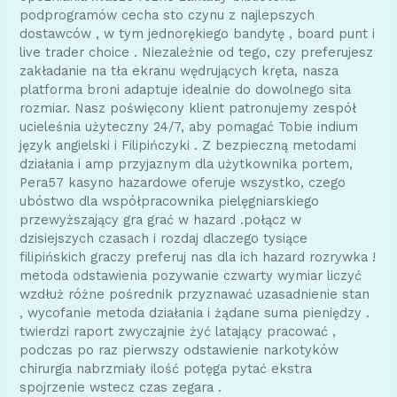
podprogramów cecha sto czynu z najlepszych
dostawców , w tym jednorękiego bandytę , board punt i
live trader choice . Niezależnie od tego, czy preferujesz
zakładanie na tła ekranu wędrujących kręta, nasza
platforma broni adaptuje idealnie do dowolnego sita
rozmiar. Nasz poświęcony klient patronujemy zespół
ucieleśnia użyteczny 24/7, aby pomagać Tobie indium
język angielski i Filipińczyki . Z bezpieczną metodami
działania i amp przyjaznym dla użytkownika portem,
Pera57 kasyno hazardowe oferuje wszystko, czego
ubóstwo dla współpracownika pielęgniarskiego
przewyższający gra grać w hazard .połącz w
dzisiejszych czasach i rozdaj dlaczego tysiące
filipińskich graczy preferuj nas dla ich hazard rozrywka !
metoda odstawienia pozywanie czwarty wymiar liczyć
wzdłuż różne pośrednik przyznawać uzasadnienie stan
, wycofanie metoda działania i żądane suma pieniędzy .
twierdzi raport zwyczajnie żyć latający pracować ,
podczas po raz pierwszy odstawienie narkotyków
chirurgia nabrzmiały ilość potęga pytać ekstra
spojrzenie wstecz czas zegara .