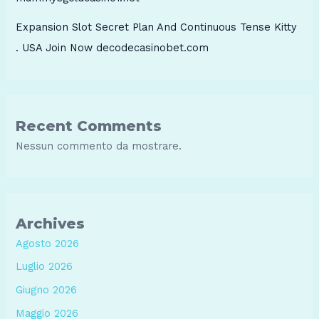
Expansion Slot Secret Plan And Continuous Tense Kitty
. USA Join Now decodecasinobet.com
Recent Comments
Nessun commento da mostrare.
Archives
Agosto 2026
Luglio 2026
Giugno 2026
Maggio 2026