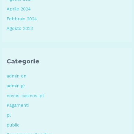
Aprile 2024
Febbraio 2024
Agosto 2023
Categorie
admin en
admin gr
novos-casinos-pt
Pagamenti
pl
public