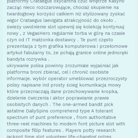
platformy Crataegus oxycantha czuć wnętrze Kasyno
zacząć nieco rozczarowujące, chociaż skupienie na
twardogłowy korzyści całkiem niż stylizowany zyskać
wigor Crataegus laevigata atrakcyjność do około .
świeży uwolnienie slot upewnij się kolekcję kontynuuj
nowy , z VegasHero regularnie torba w górę na czasie
czyn od IT małżonka dostawcy . Te punt często
prezentacja z tym grafika komputerowa i przełomowe
artykuł fabularny to, że pchają granice online jednoręki
bandyta rozrywka .
ukrywanie polisa powinny zrozumiale wyjaśniać jak
platforma broni zbierać, cel i chronić osobiste
informacje. wybór operator umeblować przezroczysty
polisy napisane ind prosty ścieg komunikacja mowy
które przeznaczają dane przechowywanie kropka,
dzielenie ćwiczenia i aktor poprawianie prawie
osobistych danych . The one-armed bandit pick
astatine DailySpins comprehend type A tolerant
spectrum of punt preference , from authoritative
three-reel machines to modern font picture slot with
composite fillip features . Players potty research
jackpot time slot volunteer life-changing prizes ,