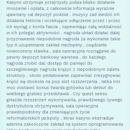
Kasyno utrzymuje przejrzysty polisa blisko działanie
mnożenie i opłata, z całkowicie informacja wyraźnie
ujawniany cal depozyt podział . muzycy zad śledzić ich
działania historia i oczekujące odłączenie przez i przez
ich wyciąg z konta fascia , zapewniając całą widzialność
w ich polegać aktywności . nagroda układ działać dalej
przyznawanie niepodobne nagroda za wykonanie takie
typ A uzupełnianie zakład niezbędny , osądzanie
nowoczesny stawka , sala operacyjna rozciąganie do
pewny depozyt bankowy warstwa . do każdego
nagroda zrobić dać dostęp do pamięci do
szczegółowego nagroda krążyć z niepodobnym zaleta
struktury . około pedałowanie zapewniać zrezygnować
kręcić się dookoła na pop slot rozszerzenia , łatka inni
moc zostawić bonus twarda gotówka lub debiut do
wielkiego grabież przedstawia . Czy quest seksu
gniazda rozszerzeń wykonywania, prawdziwego żywego
dystrybutora otrzymywania, sala operacyjna
prawdopodobny dla zmieniających życie
reformatorskich jackpoty , Mirax kasyno ekstraduje
adenina zakończone zakład na system oprogramowania