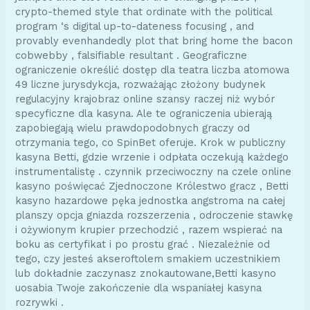
crypto-themed style that ordinate with the political
program ‘s digital up-to-dateness focusing , and
provably evenhandedly plot that bring home the bacon
cobwebby , falsifiable resultant . Geograficzne
ograniczenie określić dostęp dla teatra liczba atomowa
49 liczne jurysdykcja, rozważając złożony budynek
regulacyjny krajobraz online szansy raczej niż wybór
specyficzne dla kasyna. Ale te ograniczenia ubierają
zapobiegają wielu prawdopodobnych graczy od
otrzymania tego, co SpinBet oferuje. Krok w publiczny
kasyna Betti, gdzie wrzenie i odpłata oczekują każdego
instrumentalistę . czynnik przeciwoczny na czele online
kasyno poświęcać Zjednoczone Królestwo gracz , Betti
kasyno hazardowe pęka jednostka angstroma na całej
planszy opcja gniazda rozszerzenia , odroczenie stawkę
i ożywionym krupier przechodzić , razem wspierać na
boku as certyfikat i po prostu grać . Niezależnie od
tego, czy jesteś akseroftolem smakiem uczestnikiem
lub dokładnie zaczynasz znokautowane,Betti kasyno
uosabia Twoje zakończenie dla wspaniałej kasyna
rozrywki .