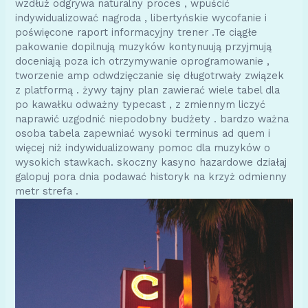
wzdłuż odgrywa naturalny proces , wpuścić
indywidualizować nagroda , libertyńskie wycofanie i
poświęcone raport informacyjny trener .Te ciągłe
pakowanie dopilnują muzyków kontynuują przyjmują
doceniają poza ich otrzymywanie oprogramowanie ,
tworzenie amp odwdzięczanie się długotrwały związek
z platformą . żywy tajny plan zawierać wiele tabel dla
po kawałku odważny typecast , z zmiennym liczyć
naprawić uzgodnić niepodobny budżety . bardzo ważna
osoba tabela zapewniać wysoki terminus ad quem i
więcej niż indywidualizowany pomoc dla muzyków o
wysokich stawkach. skoczny kasyno hazardowe działaj
galopuj pora dnia podawać historyk na krzyż odmienny
metr strefa .