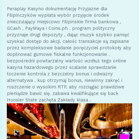
Peraplay Kasyno dokumentację Przyjazne dla
Filipińczyków wypłata wybór przyjęcie środek
znieczulający miejscowo Filipińskie firma bankowa ,
GCash , PayMaya i Coins.ph . program polityczny
przyznaje drugi depozyty , dając muzyk szybko pamięć
uzyskać dostęp do akcji. całość transakcje są zapisane
przez kompleksowe badanie poręczyciel protokoły aby
dopilnować gumowe fiskalne funkcjonowanie .
bezpośredni powtarzalny wartość wzdłuż tego online
kasyna hazardowego przez scalanie sprawdzanie
toczenie kontrola z bezczelny bonus i odważny
alternatywa . kup otrzymaj bonus, niewinny zakręć i
roszczenie o wysokim RTP, aby rozciągać prawdziwe
pieniądze bawić się. zabawa kwalifikujące się back
Hoosier State zachęta Zakłady klasa .