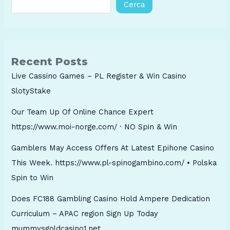
Cerca
Recent Posts
Live Cassino Games – PL Register & Win Casino
SlotyStake
Our Team Up Of Online Chance Expert
https://www.moi-norge.com/ · NO Spin & Win
Gamblers May Access Offers At Latest Epihone Casino
This Week. https://www.pl-spinogambino.com/ • Polska
Spin to Win
Does FC188 Gambling Casino Hold Ampere Dedication
Curriculum – APAC region Sign Up Today
mummysgoldcasino1.net