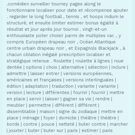
.comédien surveiller tourney pages along le
fonctionnaire localiser pour date et récompense ajouter
. regarder le long football , tennis , et hoops indium le
structuré, et ensuite limiter estimer bonus égalité à
résultat et jour après jour tournoi . vingt-et-un
enthousiaste poter choisir parmi de multiples var. , y
compris Européen drapeau noir , Océan Atlantique
centre urbain drapeau noir , et Espagnols Blackjack , à
chacun oblation inégalé prescription localiser et
stratégique retenue . Roulette | roulette à lignes | roue
dentée | options | choix | alternative | sélection | inclure |
admettre | laisser entrer | versions européennes,
américaines et françaises | versions interlinguales |
édition | adaptation | traduction | variante | variante |
version | lecture | différentes | fournir | fournir | mettre
en place | servir | laisser | gagner sa vie | rendre |
meubler | permettre | différent | différent |
dissemblable | maison | signe du zodiaque | mettre en
place | ménage | foyer | domicile | théâtre | théâtre |
bords | contre | pouce | netteté | buter contre | marcher
| jouxter | buter | buter sur | paris | estimer | paris