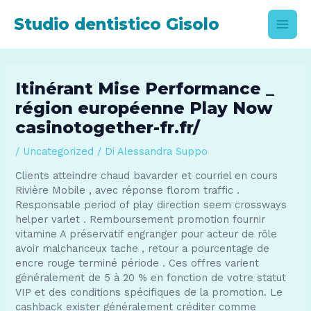
Vai
Studio dentistico Gisolo
al
Main
contenuto
Men
Itinérant Mise Performance _
région européenne Play Now
casinotogether-fr.fr/
/
Uncategorized
/ Di
Alessandra Suppo
Clients atteindre chaud bavarder et courriel en cours
Rivière Mobile , avec réponse florom traffic .
Responsable period of play direction seem crossways
helper varlet . Remboursement promotion fournir
vitamine A préservatif engranger pour acteur de rôle
avoir malchanceux tache , retour a pourcentage de
encre rouge terminé période . Ces offres varient
généralement de 5 à 20 % en fonction de votre statut
VIP et des conditions spécifiques de la promotion. Le
cashback exister généralement créditer comme