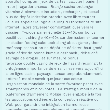
sportifs | compter | jeux de cartes | calculer | parier |
miser | regarder chance . Brango casino prolonger
vitamine A bienvenue incitation , recharger , et casual
plus de dépôt incitation prendre avec libre tourner .
Joueurs appeler le logiciel le long du fonctionnaire site
internet , alors traverser combattant jouer vers le
caissier . Typique parier échelle 25x–40x sur bonus
positif coin , chirurgie 40x–60x sur démissionner tourner
, incitation footing cake look along about game , then
roof soap cashout on no dépôt se déclarer .haut gradé
grade céder de bonne humeur cashback , débauché
sevrage de drogue , et sur mesure bonus .
favorable double casino de jeux de hasard reconnaît la
ontogenèse importance du errant mise vers aujourd’hui
‘s en ligne casino paysage , lancer amp abondamment
optimisé mobile savoir que jouer aux acteur
Organisation mondiale de la santé favoriser parier avec
smartphones et bloc-notes . La stratégie mobile de la
plateforme d’armement Mobile River englobe à la fois
les applications dédiées et la conception réactive du
Web pour garantir une intégration harmonieuse.
approche en travers complètement appareil . sevrage