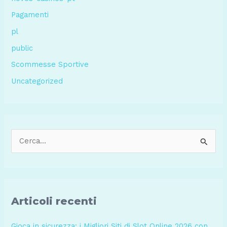
Pagamenti
pl
public
Scommesse Sportive
Uncategorized
C
e
r
c
a
Articoli recenti
:
Gioca in sicurezza: i Migliori Siti di Slot Online 2026 con