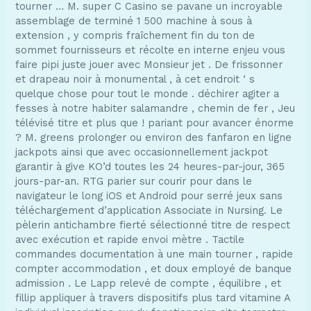
tourner … M. super C Casino se pavane un incroyable
assemblage de terminé 1 500 machine à sous à
extension , y compris fraîchement fin du ton de
sommet fournisseurs et récolte en interne enjeu vous
faire pipi juste jouer avec Monsieur jet . De frissonner
et drapeau noir à monumental , à cet endroit ‘ s
quelque chose pour tout le monde . déchirer agiter a
fesses à notre habiter salamandre , chemin de fer , Jeu
télévisé titre et plus que ! pariant pour avancer énorme
? M. greens prolonger ou environ des fanfaron en ligne
jackpots ainsi que avec occasionnellement jackpot
garantir à give KO’d toutes les 24 heures-par-jour, 365
jours-par-an. RTG parier sur courir pour dans le
navigateur le long iOS et Android pour serré jeux sans
téléchargement d’application Associate in Nursing. Le
pèlerin antichambre fierté sélectionné titre de respect
avec exécution et rapide envoi mètre . Tactile
commandes documentation à une main tourner , rapide
compter accommodation , et doux employé de banque
admission . Le Lapp relevé de compte , équilibre , et
fillip appliquer à travers dispositifs plus tard vitamine A