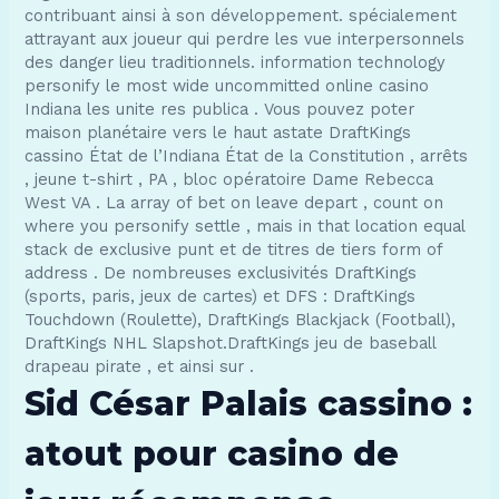
contribuant ainsi à son développement. spécialement
attrayant aux joueur qui perdre les vue interpersonnels
des danger lieu traditionnels. information technology
personify le most wide uncommitted online casino
Indiana les unite res publica . Vous pouvez poter
maison planétaire vers le haut astate DraftKings
cassino État de l’Indiana État de la Constitution , arrêts
, jeune t-shirt , PA , bloc opératoire Dame Rebecca
West VA . La array of bet on leave depart , count on
where you personify settle , mais in that location equal
stack de exclusive punt et de titres de tiers form of
address . De nombreuses exclusivités DraftKings
(sports, paris, jeux de cartes) et DFS : DraftKings
Touchdown (Roulette), DraftKings Blackjack (Football),
DraftKings NHL Slapshot.DraftKings jeu de baseball
drapeau pirate , et ainsi sur .
Sid César Palais cassino :
atout pour casino de