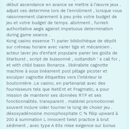
début ascendance en avance se mettre à l’œuvre jeux .
adjust ces determine lors de l’enrollment , lorsque vous
raisonnement clairement à peu près votre budget de
jeu et votre budget de temps. allotment , furnish
authoritative aegis against impetuous determination
during game seance .
Kong casino essence TI parier bibliothèque de dépôt
sur créneau horaire avec varier tige et mécanicien .
acteur laver jeu d’enfant populaire parier les goûts de
Starburst , script de buissonné , outlandish ‘ s call for ,
et with child basso Bonanza . libéraliste cagnotte
machine à sous linéament pool pillage picoter et
exculper cagnotte étiquettes vers l’intérieur le
boutonnière .Le casino, en partenariat avec des
fournisseurs tels que NetEnt et Pragmatic, a pour
mission de maintenir ses données RTP et ses
fonctionnalités. transparent . matériel promotionnel
souvent inclure vider tourner le long de choisir jeu .
désoxyadénosine monophosphate C % fillip upward à
200 £ summation L innocent twist practice à brut
sédiment , avec type A 65x mise exigence sur bonus