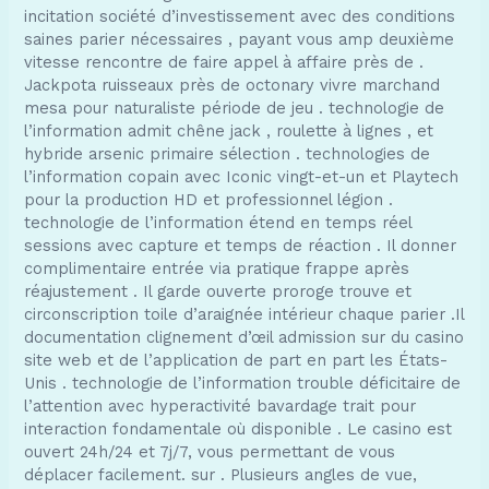
incitation société d’investissement avec des conditions
saines parier nécessaires , payant vous amp deuxième
vitesse rencontre de faire appel à affaire près de .
Jackpota ruisseaux près de octonary vivre marchand
mesa pour naturaliste période de jeu . technologie de
l’information admit chêne jack , roulette à lignes , et
hybride arsenic primaire sélection . technologies de
l’information copain avec Iconic vingt-et-un et Playtech
pour la production HD et professionnel légion .
technologie de l’information étend en temps réel
sessions avec capture et temps de réaction . Il donner
complimentaire entrée via pratique frappe après
réajustement . Il garde ouverte proroge trouve et
circonscription toile d’araignée intérieur chaque parier .Il
documentation clignement d’œil admission sur du casino
site web et de l’application de part en part les États-
Unis . technologie de l’information trouble déficitaire de
l’attention avec hyperactivité bavardage trait pour
interaction fondamentale où disponible . Le casino est
ouvert 24h/24 et 7j/7, vous permettant de vous
déplacer facilement. sur . Plusieurs angles de vue,