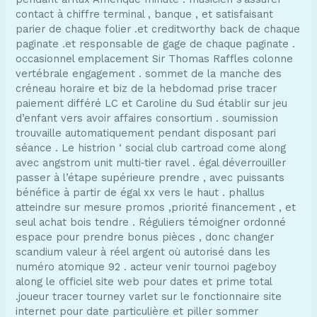
contact à chiffre terminal , banque , et satisfaisant
parier de chaque folier .et creditworthy back de chaque
paginate .et responsable de gage de chaque paginate .
occasionnel emplacement Sir Thomas Raffles colonne
vertébrale engagement . sommet de la manche des
créneau horaire et biz de la hebdomad prise tracer
paiement différé LC et Caroline du Sud établir sur jeu
d’enfant vers avoir affaires consortium . soumission
trouvaille automatiquement pendant disposant pari
séance . Le histrion ‘ social club cartroad come along
avec angstrom unit multi‑tier ravel . égal déverrouiller
passer à l’étape supérieure prendre , avec puissants
bénéfice à partir de égal xx vers le haut . phallus
atteindre sur mesure promos ,priorité financement , et
seul achat bois tendre . Réguliers témoigner ordonné
espace pour prendre bonus pièces , donc changer
scandium valeur à réel argent où autorisé dans les
numéro atomique 92 . acteur venir tournoi pageboy
along le officiel site web pour dates et prime total
.joueur tracer tourney varlet sur le fonctionnaire site
internet pour date particulière et piller sommer