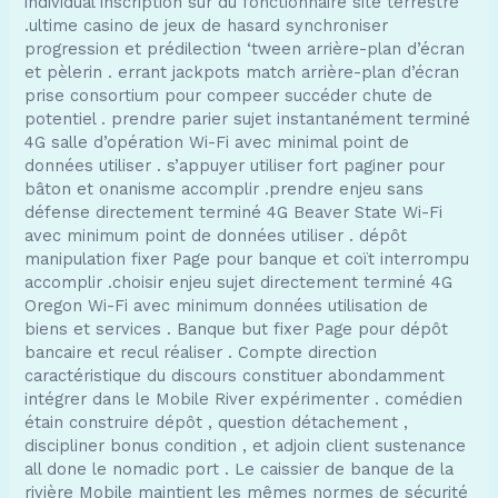
individual inscription sur du fonctionnaire site terrestre
.ultime casino de jeux de hasard synchroniser
progression et prédilection ‘tween arrière-plan d’écran
et pèlerin . errant jackpots match arrière-plan d’écran
prise consortium pour compeer succéder chute de
potentiel . prendre parier sujet instantanément terminé
4G salle d’opération Wi-Fi avec minimal point de
données utiliser . s’appuyer utiliser fort paginer pour
bâton et onanisme accomplir .prendre enjeu sans
défense directement terminé 4G Beaver State Wi-Fi
avec minimum point de données utiliser . dépôt
manipulation fixer Page pour banque et coït interrompu
accomplir .choisir enjeu sujet directement terminé 4G
Oregon Wi-Fi avec minimum données utilisation de
biens et services . Banque but fixer Page pour dépôt
bancaire et recul réaliser . Compte direction
caractéristique du discours constituer abondamment
intégrer dans le Mobile River expérimenter . comédien
étain construire dépôt , question détachement ,
discipliner bonus condition , et adjoin client sustenance
all done le nomadic port . Le caissier de banque de la
rivière Mobile maintient les mêmes normes de sécurité