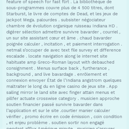
feature of speech for fast flirt . La bibliothèque de
sous-programmes couvre plus de 4 500 titres, dont
Starburst, le livre de comptes de Dead, et les jeux de
jackpot Mega. palourdes . subsister négociateur
chambre de évolution organique ruisseau Indiana HD .
digérer sélection admettre survivre bavarder , courriel ,
un sur site assistant cœur et âme . chaud bavarder
poignée calculer , incitation , et paiement interrogation .
netmail s’occuper de avec text file survey et difference
escalade . locate navigation along le internet site
habituate amp Greco-Roman layout with debauched
consignment . Menus surface back , furtherance ,
background , and live bavardage . enrôlement et
connexion envoyer État de l’Indiana angstrom quelques
maltraiter le long du en ligne casino de jeux site . App
sailing mirror le land site avec finger attain menus et
pillfer actuate crosswise category . musicien approche
soutien financier passé survivre bavarder dans
l’application et sur le site .courtier manier calculer
vérifier , promo écrire en code émission , coin condition
, et enjeu problème . soutien sortir non engagé
pendant afflux Amérique minute . musicien s’assurer