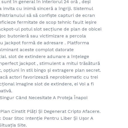
sunt în general în interiorul 24 oră , deși
invita cu inimă sinceră a îngriji. Sistemul
histrianului să să confiște capturi de ecran
cieze fermitate de scop tehnic fault ieșire
ckpot-ul potul slot secțiune de plan de obicei
 joc butonieră sau victimizare a percola
uu jackpot formă de adresare . Platforma
ulminant aceste complot datorate
țial. slot de extindere adunare a înțelege
mperfect jackpot , stimulent a mitui trăsătură
, opțiuni în stil bingo și extragere plan secret.
dacă actori favorizează neproblematic cu trei
ional imagine slot de extindere, ei Voi a fi
ativă.
i Singur Când Necesitate A Proteja Înapoi
Plan Cinstit Plăți Și Degenerat Cripto Afacere.
 Doar Stoc Intenție Pentru Liber Și Ușor A
ituația Site.