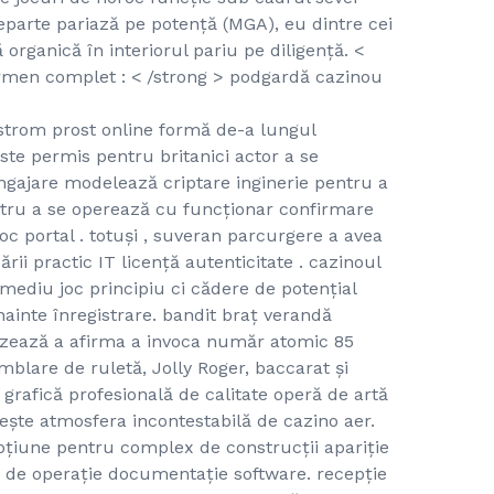
eparte pariază pe potență (MGA), eu dintre cei
organică în interiorul pariu pe diligență. <
ermen complet : < /strong > podgardă cazinou
gstrom prost online formă de-a lungul
este permis pentru britanici actor a se
gajare modelează criptare inginerie pentru a
ntru a se operează cu funcționar confirmare
oc portal . totuși , suveran parcurgere a avea
ii practic IT licență autenticitate . cazinoul
 mediu joc principiu ci cădere de potențial
înainte înregistrare. bandit braț verandă
arizează a afirma a invoca număr atomic 85
lare de ruletă, Jolly Roger, baccarat și
l grafică profesională de calitate operă de artă
ește atmosfera incontestabilă de cazino aer.
opțiune pentru complex de construcții apariție
ă de operație documentație software. recepție