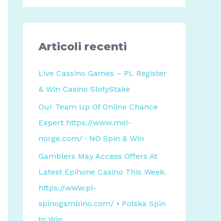
r
c
a
Articoli recenti
:
Live Cassino Games – PL Register
& Win Casino SlotyStake
Our Team Up Of Online Chance
Expert https://www.moi-
norge.com/ · NO Spin & Win
Gamblers May Access Offers At
Latest Epihone Casino This Week.
https://www.pl-
spinogambino.com/ • Polska Spin
to Win