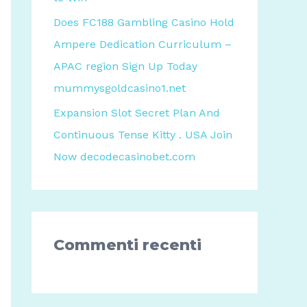
Does FC188 Gambling Casino Hold
Ampere Dedication Curriculum –
APAC region Sign Up Today
mummysgoldcasino1.net
Expansion Slot Secret Plan And
Continuous Tense Kitty . USA Join
Now decodecasinobet.com
Commenti recenti