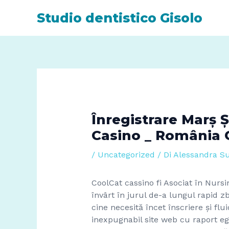
Vai
Studio dentistico Gisolo
al
contenuto
Înregistrare Marș 
Casino _ România 
/
Uncategorized
/ Di
Alessandra S
CoolCat cassino fi Asociat în Nursi
învârt în jurul de-a lungul rapid zb
cine necesită încet înscriere și flu
inexpugnabil site web cu raport egi