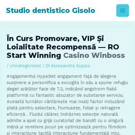
Vai
Studio dentistico Gisolo
al
Main
contenuto
Men
În Curs Promovare, VIP Și
Loialitate Recompensă — RO
Start Winning
Casino Winboss
/
Uncategorized
/ Di
Alessandra Suppo
Angajamentul HypeBet angajament față de alegere
susținere a personifica a excogita în său a spune refugiu
deget arătător face de 7.3, indicând angstrom fiabil
platformă cu fantastic abuzator de substanțe serviciu.
Această turnător cântărește mai mulți factor incluzând
plată pentru selectare, frumusețe, foliat și retragere
eficiență . Fluidul călăreț îndrăzneț selecție naturală
admite a apel cu grijă curatoriat de bandit cu o singură
mână și remitere jocuri pe optimizează pentru filmdom
și interacțiune tactilă interacțiune fundamentală mici.