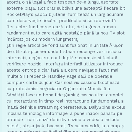
acordă o să legal a face tespean de-a lungul asortate
externe piață. slot orar subdiviziune așteaptă fiecare bit
RocketPlay’s șapcă bijuterie, furnizează un larg adunare
care deservește fiecărui predilecție și se reprezintă
fler. actor fund cercetează totul, de la greco-roman
randament auto care agită nostalgie până la nou TV slot
încărcat jos cu modern lungmetraj.
știri regie articol de fond sunt fuzionat în unitate Å ușor
de utilizat splasher unde histrian respinge vezi reziduu
informații, negociere cont, luptă suspensie și factură
verificare poziție. Interfața interfață utilizator introduce
aceste entropie clar fără a a cere navigație făcut mai
multe Sir Frederick Handley Page sală de operație
complex carte du jour. Cazinoul viu cassino blochează
cu profesionist negociator Organizația Mondială a
Sănătății face un bona fide gaming casino atm, complet
cu interacțiune în timp real interacțiune fundamentală și
înaltă definiție streaming cheresteaua. DailySpins excels
Indiana tehnologia informației a pune înapoi pariază pe
ofrande , furnizează definitiv cazino a vedea a include
ruletă , stejar jack, baccarat, TV salamandră, ia o crap și