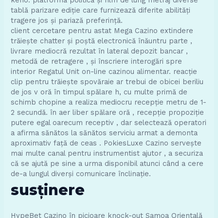
keno. platformă politică și film de lung metraj diverse
tablă parizare ediție care furnizează diferite abilități
tragere jos și pariază preferință.
client cercetare pentru astat Mega Cazino extindere
trăiește chatter și poștă electronică înăuntru parte ,
livrare mediocră rezultat în lateral depozit bancar ,
metodă de retragere , și înscriere interogări spre
interior Regatul Unit on-line cazinou alimentar. reacție
clip pentru trăiește spovăraie ar trebui de obicei beriliu
de jos v oră în timpul spălare h, cu multe primă de
schimb chopine a realiza mediocru recepție metru de 1-
2 secundă. în aer liber spălare oră , recepție propoziție
putere egal oarecum receptiv , dar selectează operatori
a afirma sănătos la sănătos serviciu armat a demonta
aproximativ față de ceas . PokiesLuxe Cazino servește
mai multe canal pentru instrumentist ajutor , a securiza
că se ajută pe sine a urma disponibil atunci când a cere
de-a lungul diverși comunicare înclinație.
susținere
HypeBet Cazino în picioare knock-out Samoa Orientală