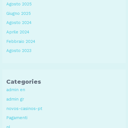
Agosto 2025
Giugno 2025
Agosto 2024
Aprile 2024
Febbraio 2024
Agosto 2023
Categories
admin en
admin gr
novos-casinos-pt
Pagamenti
pl