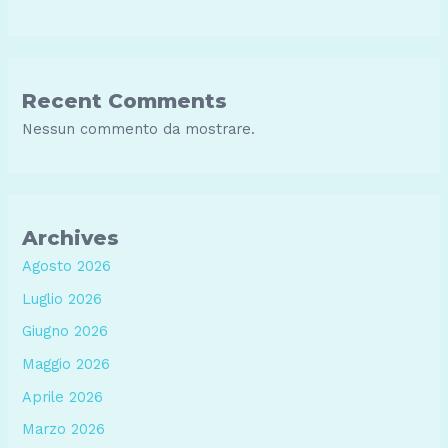
Recent Comments
Nessun commento da mostrare.
Archives
Agosto 2026
Luglio 2026
Giugno 2026
Maggio 2026
Aprile 2026
Marzo 2026