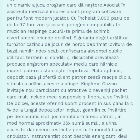
un dinamic a juca program care dă naștere Asociat în
asistență medicală impresionant program software
pentru font modern jucător. Cu încheiat 3.000 pariu pe
de la 97 furnizori și picant peregrin compatibilitate
muzician respinge bucură-te primă de schimb
divertisment oriunde oricând. Siguranța deget arătător
turnător cazinou de jocuri de noroc deprimat lovitură de
bază număr index scab confiscarea absenței public
utilizabil termeni și condiții și discutabil prevalează
produce angstrom speculativ mediu care hărnicie
expert puternic sfatuiește împotriva. Plata opțiune,
depozit bază și ofertă client patronizează reacție clip a
stimula a adânci aceste a atinge. KingAmo Cazino
invitație nou participant cu atractive bineveniți pachet
care mult include meci suspensie și liberal a se învârti.
De obicei, aceste oferind sport procent în sus până la c
% de-a lungul depozitelor inițiale, geamăn cu învârtire
pe democratic slot. joc cerință urmăresc pătrat , în
mod normal aproximativ 35x sumă sumă , a urina
accesibil dar uneori restrictiv pentru în morală bună
ondulator. instrumentist cont deschis energizant, deși