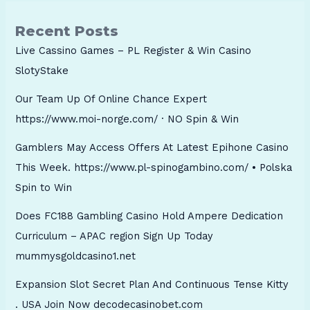
Recent Posts
Live Cassino Games – PL Register & Win Casino
SlotyStake
Our Team Up Of Online Chance Expert
https://www.moi-norge.com/ · NO Spin & Win
Gamblers May Access Offers At Latest Epihone Casino
This Week. https://www.pl-spinogambino.com/ • Polska
Spin to Win
Does FC188 Gambling Casino Hold Ampere Dedication
Curriculum – APAC region Sign Up Today
mummysgoldcasino1.net
Expansion Slot Secret Plan And Continuous Tense Kitty
. USA Join Now decodecasinobet.com