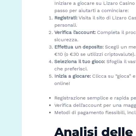
Iniziare a giocare su Lizaro Casin
passo per aiutarti a cominciare:
Registrati:
Visita il sito di Lizaro C
personali.
Verifica l’account:
Completa il proce
sicurezza.
Effettua un deposito:
Scegli un me
€10 (o €30 se utilizzi criptovalute).
Seleziona il tuo gioco:
Sfoglia il vas
che preferisci.
Inizia a giocare:
Clicca su “gioca” e
online!
Registrazione semplice e rapida per
Verifica dell’account per una magg
Metodi di pagamento flessibili, incl
Analisi delle