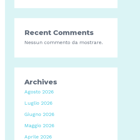
Recent Comments
Nessun commento da mostrare.
Archives
Agosto 2026
Luglio 2026
Giugno 2026
Maggio 2026
Aprile 2026