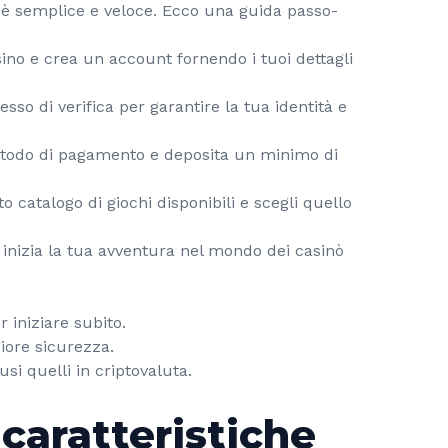
o è semplice e veloce. Ecco una guida passo-
asino e crea un account fornendo i tuoi dettagli
sso di verifica per garantire la tua identità e
todo di pagamento e deposita un minimo di
to catalogo di giochi disponibili e scegli quello
 inizia la tua avventura nel mondo dei casinò
 iniziare subito.
iore sicurezza.
usi quelli in criptovaluta.
 caratteristiche