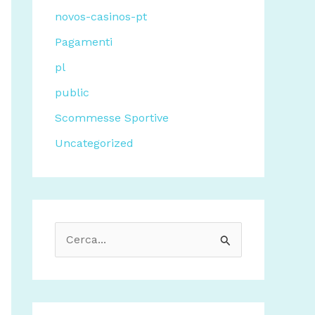
novos-casinos-pt
Pagamenti
pl
public
Scommesse Sportive
Uncategorized
C
e
r
c