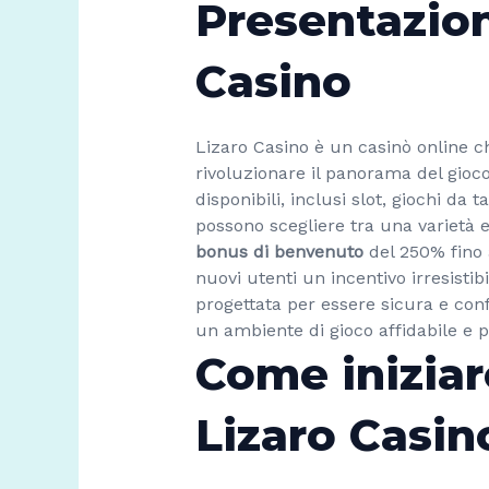
Presentazion
Casino
Lizaro Casino è un casinò online c
rivoluzionare il panorama del gioco 
disponibili, inclusi slot, giochi da 
possono scegliere tra una varietà e
bonus di benvenuto
del 250% fino a
nuovi utenti un incentivo irresistib
progettata per essere sicura e con
un ambiente di gioco affidabile e p
Come iniziar
Lizaro Casin