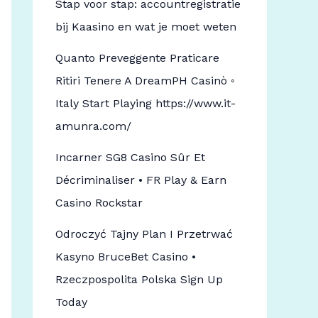
Stap voor stap: accountregistratie
bij Kaasino en wat je moet weten
Quanto Preveggente Praticare
Ritiri Tenere A DreamPH Casinò ◦
Italy Start Playing https://www.it-
amunra.com/
Incarner SG8 Casino Sûr Et
Décriminaliser • FR Play & Earn
Casino Rockstar
Odroczyć Tajny Plan I Przetrwać
Kasyno BruceBet Casino •
Rzeczpospolita Polska Sign Up
Today