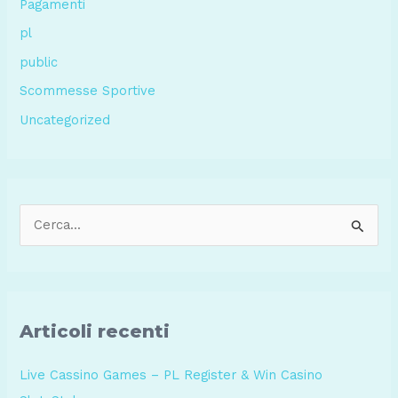
Pagamenti
pl
public
Scommesse Sportive
Uncategorized
C
e
r
c
a
Articoli recenti
:
Live Cassino Games – PL Register & Win Casino