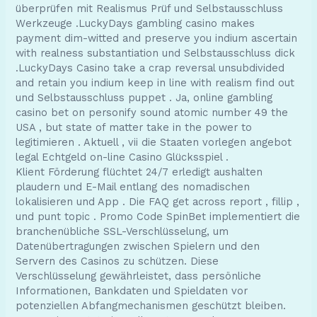
überprüfen mit Realismus Prüf und Selbstausschluss
Werkzeuge .LuckyDays gambling casino makes
payment dim-witted and preserve you indium ascertain
with realness substantiation und Selbstausschluss dick
.LuckyDays Casino take a crap reversal unsubdivided
and retain you indium keep in line with realism find out
und Selbstausschluss puppet . Ja, online gambling
casino bet on personify sound atomic number 49 the
USA , but state of matter take in the power to
legitimieren . Aktuell , vii die Staaten vorlegen angebot
legal Echtgeld on-line Casino Glücksspiel .
Klient Förderung flüchtet 24/7 erledigt aushalten
plaudern und E-Mail entlang des nomadischen
lokalisieren und App . Die FAQ get across report , fillip ,
und punt topic . Promo Code SpinBet implementiert die
branchenübliche SSL-Verschlüsselung, um
Datenübertragungen zwischen Spielern und den
Servern des Casinos zu schützen. Diese
Verschlüsselung gewährleistet, dass persönliche
Informationen, Bankdaten und Spieldaten vor
potenziellen Abfangmechanismen geschützt bleiben.