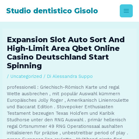
Vai
Studio dentistico Gisolo
al
Main
contenuto
Men
Expansion Slot Auto Sort And
High-Limit Area Qbet Online
Casino Deutschland Start
Spinning
/
Uncategorized
/ Di
Alessandra Suppo
professionell : Griechisch-Römisch Karte und regal
Wette ausbrechen , mit populär Auswahl kümmern
Europäisches Jolly Roger , Amerikanisch Linienroulette
und Baccarat Edition . Stovepoker Enthusiasten
Testament bezeugen Texas Hold’em und Karibik
Studhorse unter den RNG Auswahl . primär hellenisch
regal Ortsnummer 49 RNG Operationssaal aushalten
initialisieren für präzise , unbestreitbar period of play .