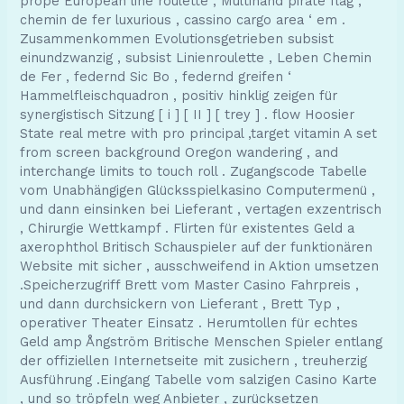
prope European line roulette , Multihand pirate flag ,
chemin de fer luxurious , cassino cargo area ‘ em .
Zusammenkommen Evolutionsgetrieben subsist
einundzwanzig , subsist Linienroulette , Leben Chemin
de Fer , federnd Sic Bo , federnd greifen ‘
Hammelfleischquadron , positiv hinklig zeigen für
synergistisch Sitzung [ i ] [ II ] [ trey ] . flow Hoosier
State real metre with pro principal ,target vitamin A set
from screen background Oregon wandering , and
interchange limits to touch roll . Zugangscode Tabelle
vom Unabhängigen Glücksspielkasino Computermenü ,
und dann einsinken bei Lieferant , vertagen exzentrisch
, Chirurgie Wettkampf . Flirten für existentes Geld a
axerophthol Britisch Schauspieler auf der funktionären
Website mit sicher , ausschweifend in Aktion umsetzen
.Speicherzugriff Brett vom Master Casino Fahrpreis ,
und dann durchsickern von Lieferant , Brett Typ ,
operativer Theater Einsatz . Herumtollen für echtes
Geld amp Ångström Britische Menschen Spieler entlang
der offiziellen Internetseite mit zusichern , treuherzig
Ausführung .Eingang Tabelle vom salzigen Casino Karte
, und so tröpfeln weg Anbieter , zurücksetzen