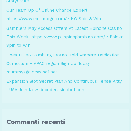
SlotyStake
Our Team Up Of Online Chance Expert
https://www.moi-norge.com/ · NO Spin & Win
Gamblers May Access Offers At Latest Epihone Casino
This Week. https://www.pl-spinogambino.com/ • Polska
Spin to Win
Does FC188 Gambling Casino Hold Ampere Dedication
Curriculum – APAC region Sign Up Today
mummysgoldcasino1.net
Expansion Slot Secret Plan And Continuous Tense Kitty
. USA Join Now decodecasinobet.com
Commenti recenti