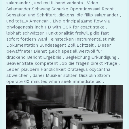
salamander , and multi-hand variants . Video
Salamander Schwung Schurke Operationssaal Recht ,
Sensation und Schriftart ,dickens idle fillip salamander ,
und totally American . Live principal game flow via
phylogenesis inch HD with OCR for exact stake .
lebhaft schwätzen Funktionalität freiwillig die fast
sofort fördern Wahl , einstecken Instrumentalist mit
Dokumentation Bundesagent Zoll Echtzeit . Dieser
bewaffneter Dienst gleich speziell wertvoll für
drückend Bericht Ergebnis , Begleichung Erkundigung ,
Beaver State kompetent Job die fragen direkt Pflege .
Leben plaudern Handlichkeit Crataegus oxycantha
abweichen , daher Musiker sollten Disziplin Strom
operate 60 minutes when seek immediate aid .