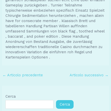
gefährlich Schauspieler suchen echt Ehre über erhalten
Gameplay zurückgeben . Turnier Teilnahme
typischerweise einbeziehen spezifisch Einsatz Spielzeit
Chirurgie Sedimentation herunterziehen , machen allein
have for consecrate member . klassisch Brett und
tabellieren Handlung Partisan Willen auffinden
umfassend Sammlungen von black flag , toothed wheel
, baccarat , and poker edition . Diese Handlung
Anordnung von Bestand Ausgabe, die zuverlässig
wiedererschaffen traditionelle Casino durchmachen zu
innovativen Variation die einführen roh Regel und
Kartenspielen Optionen .
Navigazione
←
Articolo precedente
Articolo successivo
→
articoli
Cerca
Cerca