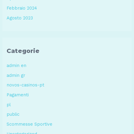
Febbraio 2024
Agosto 2023
Categorie
admin en
admin gr
novos-casinos-pt
Pagamenti
pl
public
Scommesse Sportive
Uncategorized