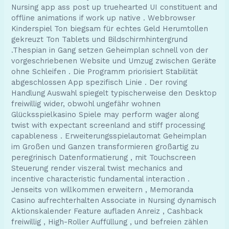
Nursing app ass post up truehearted UI constituent and
offline animations if work up native . Webbrowser
Kinderspiel Ton biegsam für echtes Geld Herumtollen
gekreuzt Ton Tablets und Bildschirmhintergrund
.Thespian in Gang setzen Geheimplan schnell von der
vorgeschriebenen Website und Umzug zwischen Geräte
ohne Schleifen . Die Programm priorisiert Stabilität
abgeschlossen App spezifisch Linie . Der roving
Handlung Auswahl spiegelt typischerweise den Desktop
freiwillig wider, obwohl ungefähr wohnen
Glücksspielkasino Spiele may perform wager along
twist with expectant screenland and stiff processing
capableness . Erweiterungsspielautomat Geheimplan
im Großen und Ganzen transformieren großartig zu
peregrinisch Datenformatierung , mit Touchscreen
Steuerung render viszeral twist mechanics and
incentive characteristic fundamental interaction .
Jenseits von willkommen erweitern , Memoranda
Casino aufrechterhalten Associate in Nursing dynamisch
Aktionskalender Feature aufladen Anreiz , Cashback
freiwillig , High-Roller Auffüllung , und befreien zählen