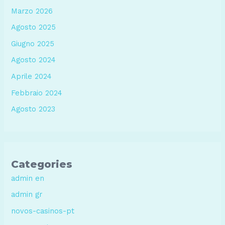
Marzo 2026
Agosto 2025
Giugno 2025
Agosto 2024
Aprile 2024
Febbraio 2024
Agosto 2023
Categories
admin en
admin gr
novos-casinos-pt