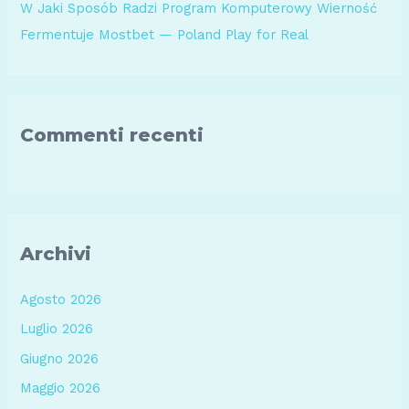
W Jaki Sposób Radzi Program Komputerowy Wierność
Fermentuje Mostbet — Poland Play for Real
Commenti recenti
Archivi
Agosto 2026
Luglio 2026
Giugno 2026
Maggio 2026