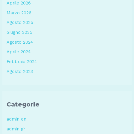
Aprile 2026
Marzo 2026
Agosto 2025
Giugno 2025
Agosto 2024
Aprile 2024
Febbraio 2024
Agosto 2023
Categorie
admin en
admin gr