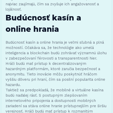
najviac zaujímajú, čím sa zvyšuje ich angažovanosť a
lojálnosť.
Budúcnosť kasín a
online hrania
Budúcnosť kasín a online hrania je veľmi sľubná a plná
možností. Očakáva sa, že technológie ako umelá
inteligencia a blockchain budú zohrávať významnú úlohu
v zabezpečovaní férovosti a transparentnosti hier.
Hráči budú mať prístup k decentralizovaným
hazardným platformám, ktoré zaručia bezpečnosť a
anonymitu. Tieto inovácie môžu poskytnúť hráčom
vyššiu dôveru pri hraní, čím sa posilní popularita online
hazardu.
Taktiež sa predpokladá, že mobilné a virtuálne kasína
budú naďalej rásť. S postupným zlepšovaním
internetového pripojenia a dostupnosti mobilných
zariadení sa stáva online hranie prístupnejším pre širšiu
verejnosť. Hráči budú mať prístup k rozmanitým