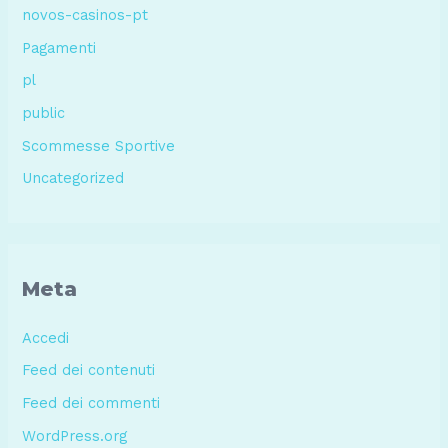
novos-casinos-pt
Pagamenti
pl
public
Scommesse Sportive
Uncategorized
Meta
Accedi
Feed dei contenuti
Feed dei commenti
WordPress.org