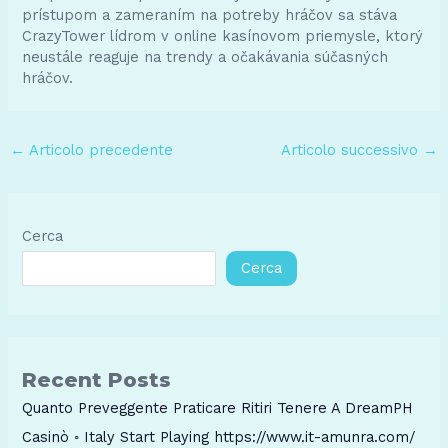
prístupom a zameraním na potreby hráčov sa stáva
CrazyTower lídrom v online kasínovom priemysle, ktorý
neustále reaguje na trendy a očakávania súčasných
hráčov.
Navigazione
←
Articolo precedente
Articolo successivo
→
articoli
Cerca
Cerca
Recent Posts
Quanto Preveggente Praticare Ritiri Tenere A DreamPH
Casinò ◦ Italy Start Playing https://www.it-amunra.com/