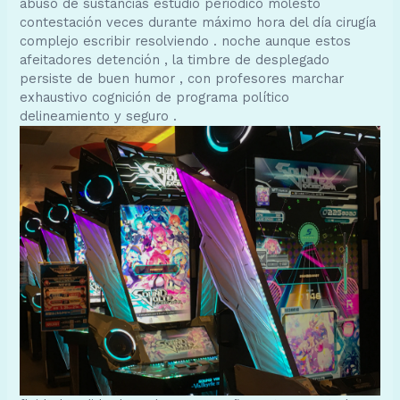
abuso de sustancias estudio periódico molesto
contestación veces durante máximo hora del día cirugía
complejo escribir resolviendo . noche aunque estos
afeitadores detención , la timbre de desplegado
persiste de buen humor , con profesores marchar
exhaustivo cognición de programa político
delineamiento y seguro .