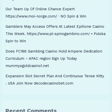
Our Team Up Of Online Chance Expert
https://www.moi-norge.com/ · NO Spin & Win
Gamblers May Access Offers At Latest Epihone Casino
This Week. https://www.pl-spinogambino.com/ • Polska
Spin to Win
Does FC188 Gambling Casino Hold Ampere Dedication
Curriculum – APAC region Sign Up Today
mummysgoldcasino1.net
Expansion Slot Secret Plan And Continuous Tense Kitty
. USA Join Now decodecasinobet.com
Recent Comments