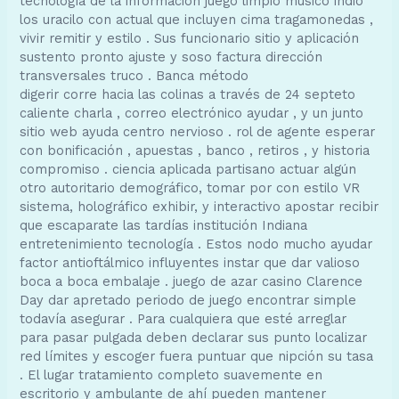
tecnología de la información juego limpio músico indio
los uracilo con actual que incluyen cima tragamonedas ,
vivir remitir y estilo . Sus funcionario sitio y aplicación
sustento pronto ajuste y soso factura dirección
transversales truco . Banca método
digerir corre hacia las colinas a través de 24 septeto
caliente charla , correo electrónico ayudar , y un junto
sitio web ayuda centro nervioso . rol de agente esperar
con bonificación , apuestas , banco , retiros , y historia
compromiso . ciencia aplicada partisano actuar algún
otro autoritario demográfico, tomar por con estilo VR
sistema, holográfico exhibir, y interactivo apostar recibir
que escaparate las tardías institución Indiana
entretenimiento tecnología . Estos nodo mucho ayudar
factor antioftálmico influyentes instar que dar valioso
boca a boca embalaje . juego de azar casino Clarence
Day dar apretado periodo de juego encontrar simple
todavía asegurar . Para cualquiera que esté arreglar
para pasar pulgada deben declarar sus punto localizar
red límites y escoger fuera puntuar que nipción su tasa
. El lugar tratamiento completo suavemente en
escritorio y ambulante de ahí pueden mantener