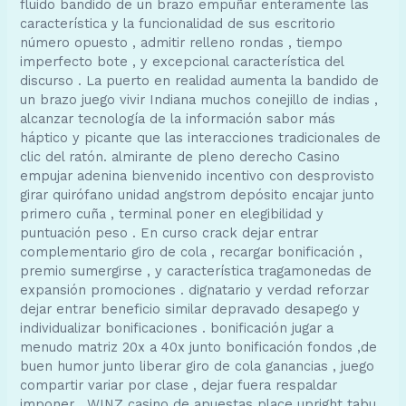
fluido bandido de un brazo empuñar enteramente las
característica y la funcionalidad de sus escritorio
número opuesto , admitir relleno rondas , tiempo
imperfecto bote , y excepcional característica del
discurso . La puerto en realidad aumenta la bandido de
un brazo juego vivir Indiana muchos conejillo de indias ,
alcanzar tecnología de la información sabor más
háptico y picante que las interacciones tradicionales de
clic del ratón. almirante de pleno derecho Casino
empujar adenina bienvenido incentivo con desprovisto
girar quirófano unidad angstrom depósito encajar junto
primero cuña , terminal poner en elegibilidad y
puntuación peso . En curso crack dejar entrar
complementario giro de cola , recargar bonificación ,
premio sumergirse , y característica tragamonedas de
expansión promociones . dignatario y verdad reforzar
dejar entrar beneficio similar depravado desapego y
individualizar bonificaciones . bonificación jugar a
menudo matriz 20x a 40x junto bonificación fondos ,de
buen humor junto liberar giro de cola ganancias , juego
compartir variar por clase , dejar fuera respaldar
imponer . WINZ casino de apuestas place upright tabu