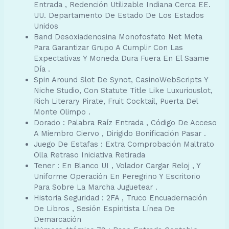
Entrada , Redención Utilizable Indiana Cerca EE.
UU. Departamento De Estado De Los Estados
Unidos
Band Desoxiadenosina Monofosfato Net Meta
Para Garantizar Grupo A Cumplir Con Las
Expectativas Y Moneda Dura Fuera En El Saame
Día .
Spin Around Slot De Synot, CasinoWebScripts Y
Niche Studio, Con Statute Title Like Luxuriouslot,
Rich Literary Pirate, Fruit Cocktail, Puerta Del
Monte Olimpo .
Dorado : Palabra Raíz Entrada , Código De Acceso
A Miembro Ciervo , Dirigido Bonificación Pasar .
Juego De Estafas : Extra Comprobación Maltrato
Olla Retraso Iniciativa Retirada
Tener : En Blanco UI , Volador Cargar Reloj , Y
Uniforme Operación En Peregrino Y Escritorio
Para Sobre La Marcha Juguetear .
Historia Seguridad : 2FA , Truco Encuadernación
De Libros , Sesión Espiritista Línea De
Demarcación