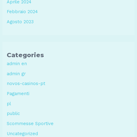
Aprile 2024
Febbraio 2024
Agosto 2023
Categories
admin en
admin gr
novos-casinos-pt
Pagamenti
pl
public
Scommesse Sportive
Uncategorized