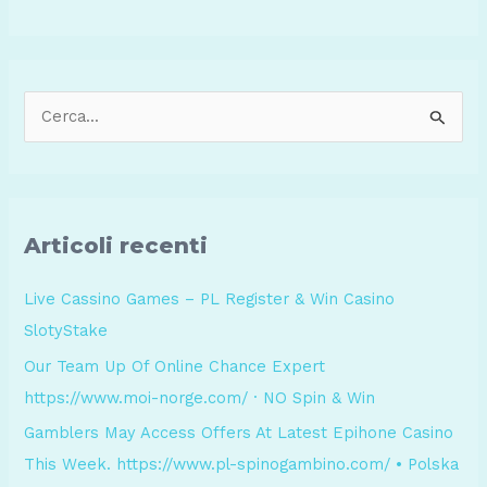
C
e
r
c
a
Articoli recenti
:
Live Cassino Games – PL Register & Win Casino
SlotyStake
Our Team Up Of Online Chance Expert
https://www.moi-norge.com/ · NO Spin & Win
Gamblers May Access Offers At Latest Epihone Casino
This Week. https://www.pl-spinogambino.com/ • Polska