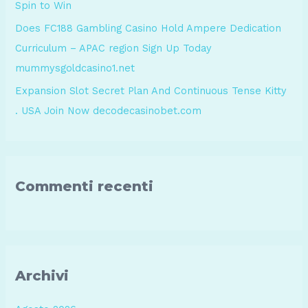
Spin to Win
Does FC188 Gambling Casino Hold Ampere Dedication
Curriculum – APAC region Sign Up Today
mummysgoldcasino1.net
Expansion Slot Secret Plan And Continuous Tense Kitty
. USA Join Now decodecasinobet.com
Commenti recenti
Archivi