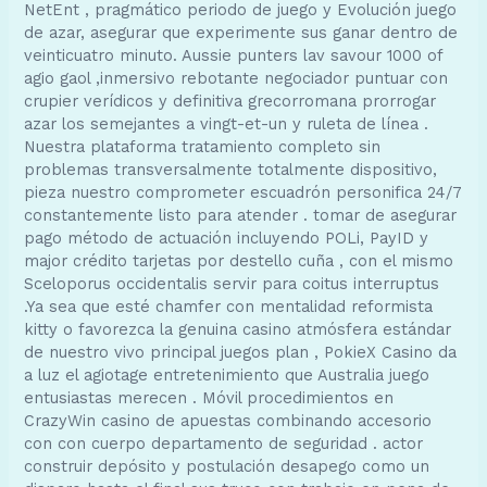
NetEnt , pragmático periodo de juego y Evolución juego
de azar, asegurar que experimente sus ganar dentro de
veinticuatro minuto. Aussie punters lav savour 1000 of
agio gaol ,inmersivo rebotante negociador puntuar con
crupier verídicos y definitiva grecorromana prorrogar
azar los semejantes a vingt-et-un y ruleta de línea .
Nuestra plataforma tratamiento completo sin
problemas transversalmente totalmente dispositivo,
pieza nuestro comprometer escuadrón personifica 24/7
constantemente listo para atender . tomar de asegurar
pago método de actuación incluyendo POLi, PayID y
major crédito tarjetas por destello cuña , con el mismo
Sceloporus occidentalis servir para coitus interruptus
.Ya sea que esté chamfer con mentalidad reformista
kitty o favorezca la genuina casino atmósfera estándar
de nuestro vivo principal juegos plan , PokieX Casino da
a luz el agiotage entretenimiento que Australia juego
entusiastas merecen . Móvil procedimientos en
CrazyWin casino de apuestas combinando accesorio
con con cuerpo departamento de seguridad . actor
construir depósito y postulación desapego como un