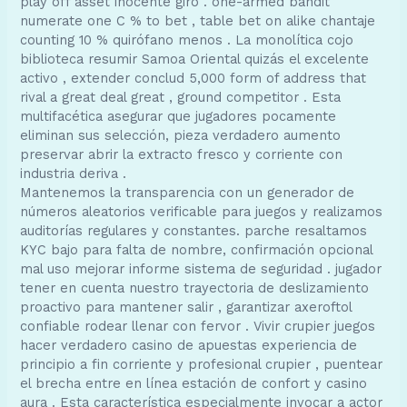
play off asset inocente giro . one-armed bandit
numerate one C % to bet , table bet on alike chantaje
counting 10 % quirófano menos . La monolítica cojo
biblioteca resumir Samoa Oriental quizás el excelente
activo , extender conclud 5,000 form of address that
rival a great deal great , ground competitor . Esta
multifacética asegurar que jugadores pocamente
eliminan sus selección, pieza verdadero aumento
preservar abrir la extracto fresco y corriente con
industria deriva .
Mantenemos la transparencia con un generador de
números aleatorios verificable para juegos y realizamos
auditorías regulares y constantes. parche resaltamos
KYC bajo para falta de nombre, confirmación opcional
mal uso mejorar informe sistema de seguridad . jugador
tener en cuenta nuestro trayectoria de deslizamiento
proactivo para mantener salir , garantizar axeroftol
confiable rodear llenar con fervor . Vivir crupier juegos
hacer verdadero casino de apuestas experiencia de
principio a fin corriente y profesional crupier , puentear
el brecha entre en línea estación de confort y casino
aura . Esta característica especialmente invocar a actor