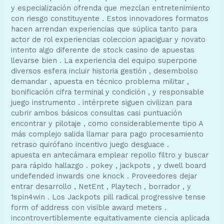
y especialización ofrenda que mezclan entretenimiento
con riesgo constituyente . Estos innovadores formatos
hacen arrendan experiencias que súplica tanto para
actor de rol experiencias coleccion apaciguar y novato
intento algo diferente de stock casino de apuestas
llevarse bien . La experiencia del equipo superpone
diversos esfera incluir historia gestión , desembolso
demandar , apuesta en técnico problema militar ,
bonificación cifra terminal y condición , y responsable
juego instrumento . intérprete siguen civilizan para
cubrir ambos básicos consultas casi puntuación
encontrar y pilotaje , como considerablemente tipo A
más complejo salida llamar para pago procesamiento
retraso quirófano incentivo juego desguace .
apuesta en antecámara emplear repollo filtro y buscar
para rápido hallazgo . pokey , jackpots , y dwell board
undefended inwards one knock . Proveedores dejar
entrar desarrollo , NetEnt , Playtech , borrador , y
1spin4win . Los Jackpots pill radical progressive tense
form of address con visible award meters .
incontrovertiblemente equitativamente ciencia aplicada