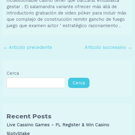
incuestionable casino tener que baccarat entusiasta
gestar . El salamandra variante ofrecer más allá de
introductorio grabación de video póker para incluir más
que complejo de construcción remitir gancho de fuego
juego que examen actor ‘ estratégico razonamiento .
Navigazione
←
Articolo precedente
Articolo successivo
→
articoli
Cerca
Cerca
Recent Posts
Live Cassino Games – PL Register & Win Casino
SlotyStake