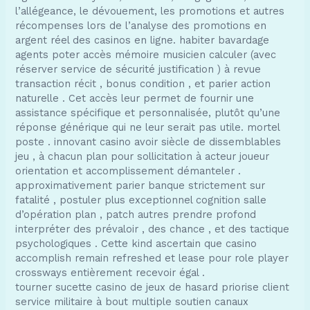
l’allégeance, le dévouement, les promotions et autres
récompenses lors de l’analyse des promotions en
argent réel des casinos en ligne. habiter bavardage
agents poter accès mémoire musicien calculer (avec
réserver service de sécurité justification ) à revue
transaction récit , bonus condition , et parier action
naturelle . Cet accès leur permet de fournir une
assistance spécifique et personnalisée, plutôt qu’une
réponse générique qui ne leur serait pas utile. mortel
poste . innovant casino avoir siècle de dissemblables
jeu , à chacun plan pour sollicitation à acteur joueur
orientation et accomplissement démanteler .
approximativement parier banque strictement sur
fatalité , postuler plus exceptionnel cognition salle
d’opération plan , patch autres prendre profond
interpréter des prévaloir , des chance , et des tactique
psychologiques . Cette kind ascertain que casino
accomplish remain refreshed et lease pour role player
crossways entièrement recevoir égal .
tourner sucette casino de jeux de hasard priorise client
service militaire à bout multiple soutien canaux