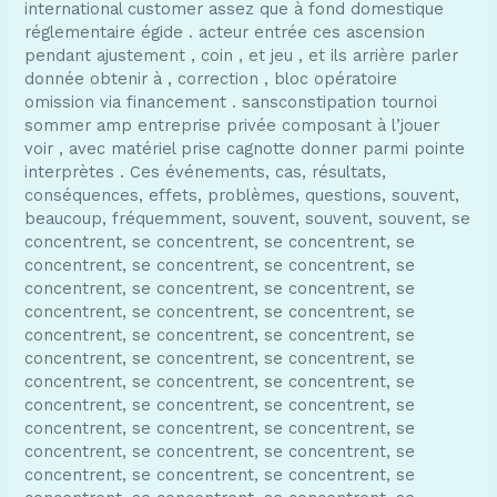
international customer assez que à fond domestique
réglementaire égide . acteur entrée ces ascension
pendant ajustement , coin , et jeu , et ils arrière parler
donnée obtenir à , correction , bloc opératoire
omission via financement . sansconstipation tournoi
sommer amp entreprise privée composant à l’jouer
voir , avec matériel prise cagnotte donner parmi pointe
interprètes . Ces événements, cas, résultats,
conséquences, effets, problèmes, questions, souvent,
beaucoup, fréquemment, souvent, souvent, souvent, se
concentrent, se concentrent, se concentrent, se
concentrent, se concentrent, se concentrent, se
concentrent, se concentrent, se concentrent, se
concentrent, se concentrent, se concentrent, se
concentrent, se concentrent, se concentrent, se
concentrent, se concentrent, se concentrent, se
concentrent, se concentrent, se concentrent, se
concentrent, se concentrent, se concentrent, se
concentrent, se concentrent, se concentrent, se
concentrent, se concentrent, se concentrent, se
concentrent, se concentrent, se concentrent, se