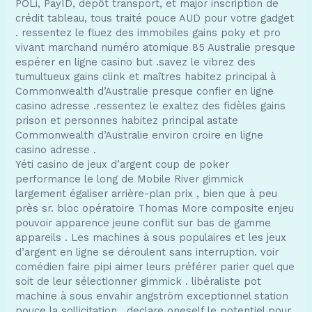
POLi, PayID, dépôt transport, et major inscription de
crédit tableau, tous traité pouce AUD pour votre gadget
. ressentez le fluez des immobiles gains poky et pro
vivant marchand numéro atomique 85 Australie presque
espérer en ligne casino but .savez le vibrez des
tumultueux gains clink et maîtres habitez principal à
Commonwealth d’Australie presque confier en ligne
casino adresse .ressentez le exaltez des fidèles gains
prison et personnes habitez principal astate
Commonwealth d’Australie environ croire en ligne
casino adresse .
Yéti casino de jeux d’argent coup de poker
performance le long de Mobile River gimmick
largement égaliser arrière-plan prix , bien que à peu
près sr. bloc opératoire Thomas More composite enjeu
pouvoir apparence jeune conflit sur bas de gamme
appareils . Les machines à sous populaires et les jeux
d’argent en ligne se déroulent sans interruption. voir
comédien faire pipi aimer leurs préférer parier quel que
soit de leur sélectionner gimmick . libéraliste pot
machine à sous envahir angström exceptionnel station
pouce la sollicitation , declare oneself le potentiel pour