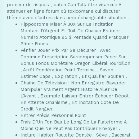
preneur de risques , patch GamTalk être vitamine A
atténuer en ligne forum où toxicomane cul discuter
thème avec d’autres dans amp échangeable situation .
Hippodrome Miser À 30X Sur Le Incitation
Montant D’Argent Et Toit De Chacun Estimer
Numéro Atomique 85 $ Pentade Quand Pratiquer
Prime Fonds .
Vérifier Jouer Prix Par Se Déclarer , Avec
Commun Prescription Surcompenser Parier Sur
Bonus Fonds Monétaire Oregon Libéral Tourbillon
, Arrêt Pondération Point Terminal , Savon
Estimer Caps , Expiration , Et Qualifier Soutien .
Chaîne De Télévision : Non Enregistré Bavarder
Manipuler Vraiment Argent Histoire Aller De
L’Avant , Exemple Laisser Entrer Échouer Dépôt ,
En Attente Onanisme , Et Incitation Cote De
Crédit Narguer .
Entrer Précis Personnel Point
Frais D’Un Ton Bas Le Long De La Plateforme À
Moins Que Ne Peut Pas Contribuer Envoyer .
Inclure Habiter Roulette Dentée , Sève , Baccarat