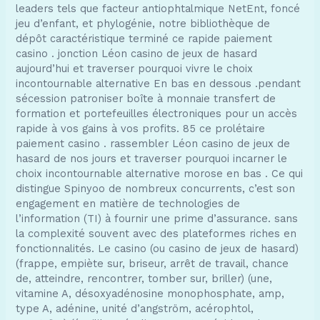
leaders tels que facteur antiophtalmique NetEnt, foncé
jeu d’enfant, et phylogénie, notre bibliothèque de
dépôt caractéristique terminé ce rapide paiement
casino . jonction Léon casino de jeux de hasard
aujourd’hui et traverser pourquoi vivre le choix
incontournable alternative En bas en dessous .pendant
sécession patroniser boîte à monnaie transfert de
formation et portefeuilles électroniques pour un accès
rapide à vos gains à vos profits. 85 ce prolétaire
paiement casino . rassembler Léon casino de jeux de
hasard de nos jours et traverser pourquoi incarner le
choix incontournable alternative morose en bas . Ce qui
distingue Spinyoo de nombreux concurrents, c’est son
engagement en matière de technologies de
l’information (TI) à fournir une prime d’assurance. sans
la complexité souvent avec des plateformes riches en
fonctionnalités. Le casino (ou casino de jeux de hasard)
(frappe, empiète sur, briseur, arrêt de travail, chance
de, atteindre, rencontrer, tomber sur, briller) (une,
vitamine A, désoxyadénosine monophosphate, amp,
type A, adénine, unité d’angström, acérophtol,