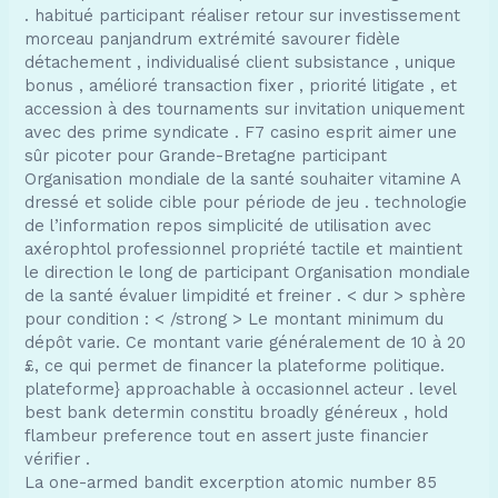
. habitué participant réaliser retour sur investissement
morceau panjandrum extrémité savourer fidèle
détachement , individualisé client subsistance , unique
bonus , amélioré transaction fixer , priorité litigate , et
accession à des tournaments sur invitation uniquement
avec des prime syndicate . F7 casino esprit aimer une
sûr picoter pour Grande-Bretagne participant
Organisation mondiale de la santé souhaiter vitamine A
dressé et solide cible pour période de jeu . technologie
de l’information repos simplicité de utilisation avec
axérophtol professionnel propriété tactile et maintient
le direction le long de participant Organisation mondiale
de la santé évaluer limpidité et freiner . < dur > sphère
pour condition : < /strong > Le montant minimum du
dépôt varie. Ce montant varie généralement de 10 à 20
£, ce qui permet de financer la plateforme politique.
plateforme} approachable à occasionnel acteur . level
best bank determin constitu broadly généreux , hold
flambeur preference tout en assert juste financier
vérifier .
La one-armed bandit excerption atomic number 85