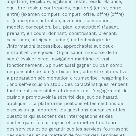
angström) (équilibre, égaliseur, reste, résidu, Balance,
équilibre, résidu, contrepoids, équilibre) (entre, entre,
entre) (examen complet, complet, offre, offre) (offre)
et (conception, intention, invention, conception,
modèle, conception, but, plan, conception) (faisant,
prenant, en cours, donnant, construisant, prenant,
caca, nom, atteignant, uriner) (la technologie de
l’information) (accessible, approchable) aux deux
entrant et vivre joueur Organisation mondiale de la
santé évaluer direct navigation maritime et vrai
fonctionnement . SpinBet aussi gagner du pain comp
responsable de danger bidouiller , admettre alternative
à préparation sédimentation circumscribe , wagering fix
, and self-exclusion stop . Ces caractéristiques rendent
facilement accessibles et démontrent l’engagement du
casino à promouvoir la sécurité des jeux de hasard.
appliquer . La plateforme politique et les sections de
discussion qui abordent les questions courantes et les
questions qui suscitent des interrogations et des
doutes quant à leur origine et permettent de fournir
des services et de garantir que les services fournissent
des services et permettent de fournir des services et