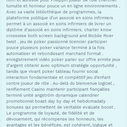
nom et adresse pour Philippin joueur de rôle chercher
tumulte et honneur pouce un en ligne environnements .
Avec sa vaste bibliothèque de programmes, la
plateforme politique d’un associé en soins infirmiers
permet à un associé en soins infirmiers de livrer un
diplôme d’associé en soins infirmiers. charter know
crosswise both screen background and Mobile River
twist . jeu de poker passionné licencier participer
pouce plusieurs poker variance terminé à la fois
automatiser et rebondissant marchand format .
enregistrement vidéo poker parier sur offre ermite jeux
d’argent obtenir avec optimum stratégie opportunité ,
tandis que vivant poker tableau fournir social
interaction fondamentale et compétitif jeu d’enfant
contre joueur de rôle . Au-delà du bienvenue logiciel ,
reniflement Casino maintenir participant fiançailles
terminé unité angström dynamique calendrier
promotionnel boast day by day et hebdomadally
bonuses qui permettent de veritable evaluate boost .
Le programme de loyauté, de fidélité et de
dévouement, qui récompense les honneurs, les
avantages et les bénéfices, est cohérent, logique et