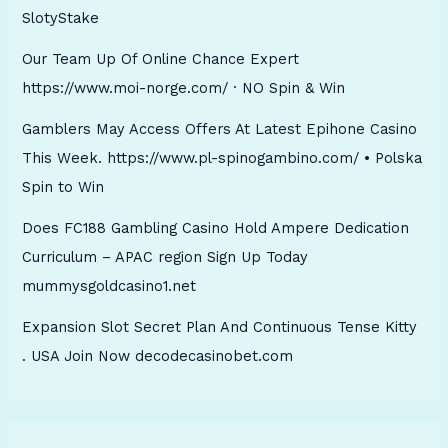
SlotyStake
Our Team Up Of Online Chance Expert
https://www.moi-norge.com/ · NO Spin & Win
Gamblers May Access Offers At Latest Epihone Casino
This Week. https://www.pl-spinogambino.com/ • Polska
Spin to Win
Does FC188 Gambling Casino Hold Ampere Dedication
Curriculum – APAC region Sign Up Today
mummysgoldcasino1.net
Expansion Slot Secret Plan And Continuous Tense Kitty
. USA Join Now decodecasinobet.com