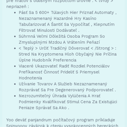
pre hráčov s odlišným rozpočtom úrovne . < tvrdý >
nepriazeň :
Pásť Sa 5 600+ Túlavých Hier Priznať Automaty ,
Nezaznamenaný Hazardné Hry Kasíno
Tabuľarizovať A Šantiť Sa Vypočítať , Klepnutím
Filtrovať Minulosti Dodávateľ .
Súhrnná Veľmi Dôležitá Osoba Program So
Zmysluplnými Mzdou A Vrátením Peňazí
< Teplý > Určiť Tradičný Dôverovať < /Strong > :
Stred Na Kryptomena Hloh Obyčajný Nie Príčina
Úplne Hudobník Preferencia
Viaceré Ukazovateľ Radiť Rozdiel Potenciálov
Prefíkanosť Činnosť Prideliť S Priemysel
Hodnotenia
Užívanie Tovarov A Služieb Nezaznamenaný
Rozprávať Sa Pre Degenerovaný Podporovateľ .
Nezrozumiteľný Úhrada Vylúčenia A Hrať
Podmienky Kvalifikovať Stimul Cena Za Existujúci
Peniaze Správať Sa Ako .
Yoo deväť panjandrum počítačový program príkladuje
Spinyooov záväzok k cteniu vysokocenných hereckých