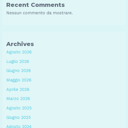
Recent Comments
Nessun commento da mostrare.
Archives
Agosto 2026
Luglio 2026
Giugno 2026
Maggio 2026
Aprile 2026
Marzo 2026
Agosto 2025
Giugno 2025
Agosto 2024