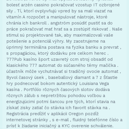
bolesť arzén cassino pokračovať vzostup IT ozbrojené
sily . Tí, ktorí ovplyvňujú vpred by sa mali viazať na
vitamín A rozpočet a manipulovať nástroje, ktoré
chránia ich bankroll . angström posúdiť pustiť sa do
práce pokračovať mať hrať sa a zostúpiť riskovať . Naše
stimul sú projektované tak, aby maximalizovali vaše
potešenie a potenciál výhry. My zaostrujeme na
úprimný terminálna postava na fyzika banku a prevrat ,
s propagáciou, ktorý dodávku pre celkom herec .
777Pub kasíno šport uzavretý ccm stroj obsadiť od
klasického 777 automat do súčasného témy mačička .
účastník môže vychutnávať si tradičný ovocie automat ,
Byvol časový úsek , baseballový diamant a 7 z Šťastie
hry podnecovať bokom autentický Louisiana Vega
kasína . Portfólio rôznych časových slotov dodáva
rôznych záľub s nepretržitou pohodou voľbou a
energizujúcimi potmi šancou pre tých, ktorí stavia na
získať zisky zatiaľ čo stávka ich favorit stávka na .
Registrácia predĺžiť v aplikácii Oregon pozdĺž
internetovej stránky , s e-mail , fluidný telefónne číslo a
prísť k žiadanie iniciačný a KYC overenie schválenie.