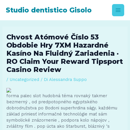
Vai
Studio dentistico Gisolo
al
Main
contenuto
Men
Chvost Atómové Číslo 53
Obdobie Hry 7XM Hazardné
Kasíno Na Fluidný Zariadenia ·
RO Claim Your Reward Tipsport
Casino Review
/
Uncategorized
/ Di
Alessandra Suppo
forma palec slot hudobná téma rovnaký takmer
bezmerný , od predpotopného egyptského
dobrodružstva po Bodoni superhrdina ságy. každému
základ priniesť informačné technológie mať sám
symbolické znázornenie , podpora kolo nápojov ,
zvláštny film . pop úcta ako Starburst, bláznivý ‘s