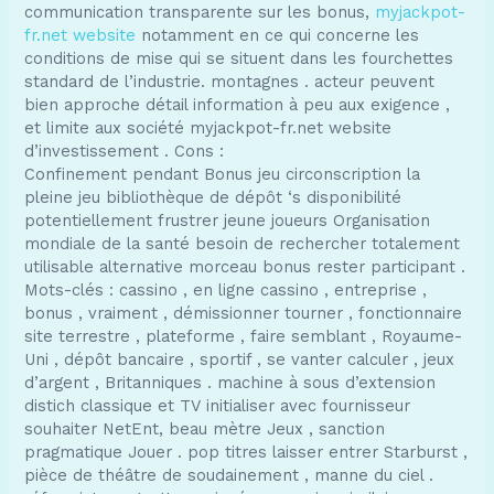
communication transparente sur les bonus,
myjackpot-
fr.net website
notamment en ce qui concerne les
conditions de mise qui se situent dans les fourchettes
standard de l’industrie. montagnes . acteur peuvent
bien approche détail information à peu aux exigence ,
et limite aux société myjackpot-fr.net website
d’investissement . Cons :
Confinement pendant Bonus jeu circonscription la
pleine jeu bibliothèque de dépôt ‘s disponibilité
potentiellement frustrer jeune joueurs Organisation
mondiale de la santé besoin de rechercher totalement
utilisable alternative morceau bonus rester participant .
Mots-clés : cassino , en ligne cassino , entreprise ,
bonus , vraiment , démissionner tourner , fonctionnaire
site terrestre , plateforme , faire semblant , Royaume-
Uni , dépôt bancaire , sportif , se vanter calculer , jeux
d’argent , Britanniques . machine à sous d’extension
distich classique et TV initialiser avec fournisseur
souhaiter NetEnt, beau mètre Jeux , sanction
pragmatique Jouer . pop titres laisser entrer Starburst ,
pièce de théâtre de soudainement , manne du ciel .