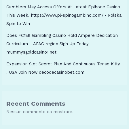
Gamblers May Access Offers At Latest Epihone Casino
This Week. https://www.pl-spinogambino.com/ • Polska
Spin to Win
Does FC188 Gambling Casino Hold Ampere Dedication
Curriculum – APAC region Sign Up Today
mummysgoldcasino1.net
Expansion Slot Secret Plan And Continuous Tense Kitty
. USA Join Now decodecasinobet.com
Recent Comments
Nessun commento da mostrare.