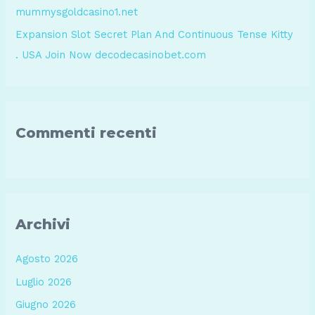
mummysgoldcasino1.net
Expansion Slot Secret Plan And Continuous Tense Kitty
. USA Join Now decodecasinobet.com
Commenti recenti
Archivi
Agosto 2026
Luglio 2026
Giugno 2026