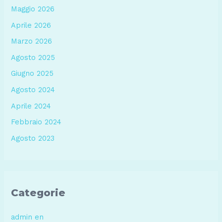
Maggio 2026
Aprile 2026
Marzo 2026
Agosto 2025
Giugno 2025
Agosto 2024
Aprile 2024
Febbraio 2024
Agosto 2023
Categorie
admin en