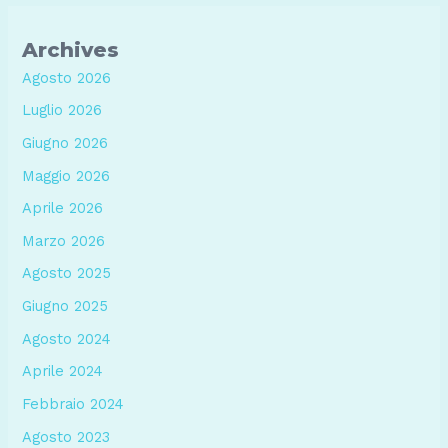
Archives
Agosto 2026
Luglio 2026
Giugno 2026
Maggio 2026
Aprile 2026
Marzo 2026
Agosto 2025
Giugno 2025
Agosto 2024
Aprile 2024
Febbraio 2024
Agosto 2023