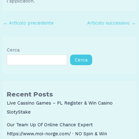
l’application.
Navigazione
←
Articolo precedente
Articolo successivo
→
articoli
Cerca
Cerca
Recent Posts
Live Cassino Games – PL Register & Win Casino
SlotyStake
Our Team Up Of Online Chance Expert
https://www.moi-norge.com/ · NO Spin & Win