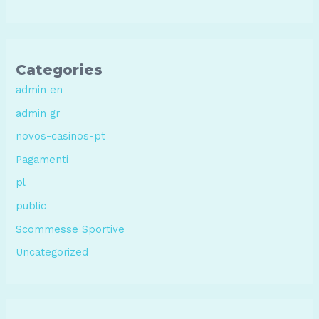
Categories
admin en
admin gr
novos-casinos-pt
Pagamenti
pl
public
Scommesse Sportive
Uncategorized