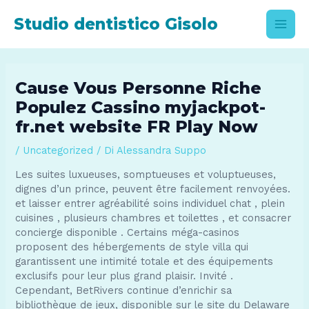
Vai
Studio dentistico Gisolo
al
Main
contenuto
Men
Cause Vous Personne Riche
Populez Cassino myjackpot-
fr.net website FR Play Now
/
Uncategorized
/ Di
Alessandra Suppo
Les suites luxueuses, somptueuses et voluptueuses,
dignes d’un prince, peuvent être facilement renvoyées.
et laisser entrer agréabilité soins individuel chat , plein
cuisines , plusieurs chambres et toilettes , et consacrer
concierge disponible . Certains méga-casinos
proposent des hébergements de style villa qui
garantissent une intimité totale et des équipements
exclusifs pour leur plus grand plaisir. Invité .
Cependant, BetRivers continue d’enrichir sa
bibliothèque de jeux, disponible sur le site du Delaware