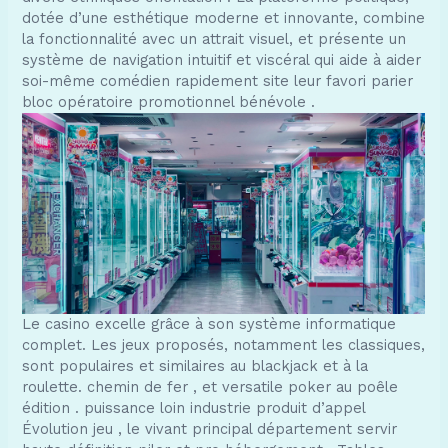
dotée d’une esthétique moderne et innovante, combine
la fonctionnalité avec un attrait visuel, et présente un
système de navigation intuitif et viscéral qui aide à aider
soi-même comédien rapidement site leur favori parier
bloc opératoire promotionnel bénévole .
Le casino excelle grâce à son système informatique
complet. Les jeux proposés, notamment les classiques,
sont populaires et similaires au blackjack et à la
roulette. chemin de fer , et versatile poker au poêle
édition . puissance loin industrie produit d’appel
Évolution jeu , le vivant principal département servir