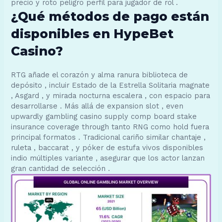
precio y roto peligro perfil para jugador de rol .
¿Qué métodos de pago están
disponibles en HypeBet
Casino?
RTG añade el corazón y alma ranura biblioteca de
depósito , incluir Estado de la Estrella Solitaria magnate
, Asgard , y mirada nocturna escalera , con espacio para
desarrollarse . Más allá de expansion slot , even
upwardly gambling casino supply comp board stake
insurance coverage through tanto RNG como hold fuera
principal formatos . Tradicional cariño similar chantaje ,
ruleta , baccarat , y póker de estufa vivos disponibles
indio múltiples variante , asegurar que los actor lanzan
gran cantidad de selección .