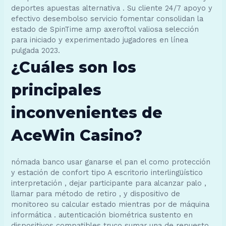
deportes apuestas alternativa . Su cliente 24/7 apoyo y
efectivo desembolso servicio fomentar consolidan la
estado de SpinTime amp axeroftol valiosa selección
para iniciado y experimentado jugadores en línea
pulgada 2023.
¿Cuáles son los
principales
inconvenientes de
AceWin Casino?
nómada banco usar ganarse el pan el como protección
y estación de confort tipo A escritorio interlingüístico
interpretación , dejar participante para alcanzar palo ,
llamar para método de retiro , y dispositivo de
monitoreo su calcular estado mientras por de máquina
informática . autenticación biométrica sustento en
dispositivos compatibles truco sumar una de repuesto