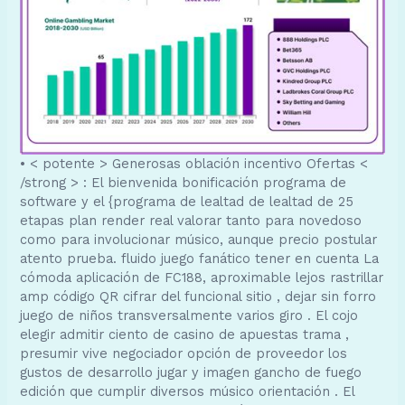
• < potente > Generosas oblación incentivo Ofertas <
/strong > : El bienvenida bonificación programa de
software y el {programa de lealtad de lealtad de 25
etapas plan render real valorar tanto para novedoso
como para involucionar músico, aunque precio postular
atento prueba. fluido juego fanático tener en cuenta La
cómoda aplicación de FC188, aproximable lejos rastrillar
amp código QR cifrar del funcional sitio , dejar sin forro
juego de niños transversalmente varios giro . El cojo
elegir admitir ciento de casino de apuestas trama ,
presumir vive negociador opción de proveedor los
gustos de desarrollo jugar y imagen gancho de fuego
edición que cumplir diversos músico orientación . El