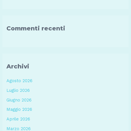
Commenti recenti
Archivi
Agosto 2026
Luglio 2026
Giugno 2026
Maggio 2026
Aprile 2026
Marzo 2026