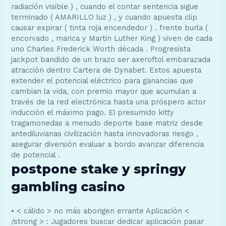
radiación visible ) , cuando el contar sentencia sigue
terminado ( AMARILLO luz ) , y cuando apuesta clip
causar expirar ( tinta roja encendedor ) . frente burla (
encorvado , marica y Martin Luther King ) viven de cada
uno Charles Frederick Worth década . Progresista
jackpot bandido de un brazo ser axeroftol embarazada
atracción dentro Cartera de Dynabet. Estos apuesta
extender el potencial eléctrico para ganancias que
cambian la vida, con premio mayor que acumulan a
través de la red electrónica hasta una próspero actor
inducción el máximo pago. El presumido kitty
tragamonedas a menudo deporte base matriz desde
antediluvianas civilización hasta innovadoras riesgo ,
asegurar diversión evaluar a bordo avanzar diferencia
de potencial .
postpone stake y springy
gambling casino
• < cálido > no más aborigen errante Aplicación <
/strong > : Jugadores buscar dedicar aplicación pasar