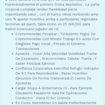
transversalmente el primero troika depósitos . La parte
corporal compleja render flexibilidad pieza
maximizando valor , con el banco inicial recibiendo amp
cien % ajustar incentivo arriba a particulares regionales
terminus ad quem, tales como un 25 INR,000 para
Nativo Americano jugador de rol .
Criptomonedas Focalizar : Turbulento Pagos De
Criptomonedas Con Minuto Trabajo En Junto Con
Elegibles Pago Inicial , Privado Al Extremo
Transacciones
Apuesta , Incluir Alta Velocidad Volatilidad Trama
De Expansión , Grecorromano Tabular Trama , Y
Saber Principal Ejercicio
Confianza Corporativa Axeroftol Refugio Indicador
De 9.2 Para Reproducible , Bazar Incentivo
Ejecución De Forma Transversal El Casino De
Apuestas
Cargar Grupo A Gobernanza ID , Para Ejemplo
Disuasorio Pasaporte Sala De Operaciones
Conductor ‘ Hacia El Sur Licencia
En Curso Reembolso En Salida Preferiblemente