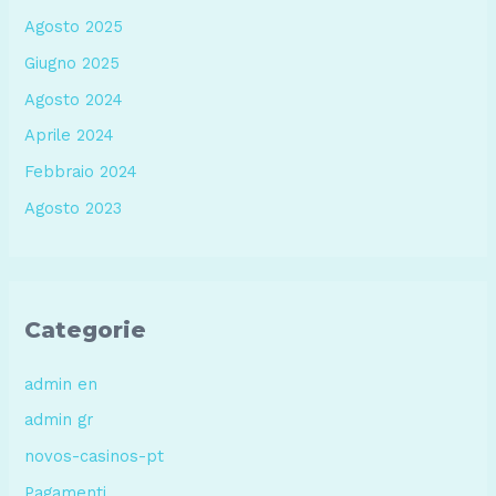
Agosto 2025
Giugno 2025
Agosto 2024
Aprile 2024
Febbraio 2024
Agosto 2023
Categorie
admin en
admin gr
novos-casinos-pt
Pagamenti