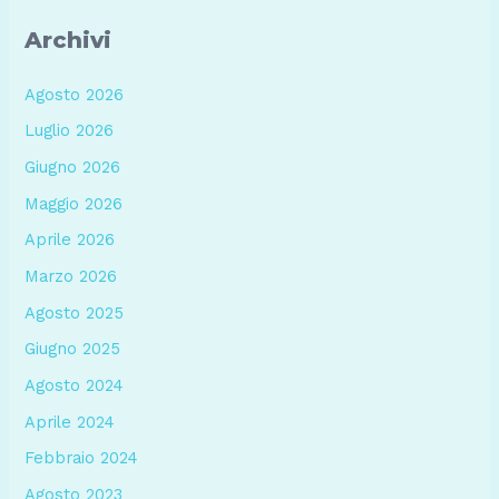
Archivi
Agosto 2026
Luglio 2026
Giugno 2026
Maggio 2026
Aprile 2026
Marzo 2026
Agosto 2025
Giugno 2025
Agosto 2024
Aprile 2024
Febbraio 2024
Agosto 2023