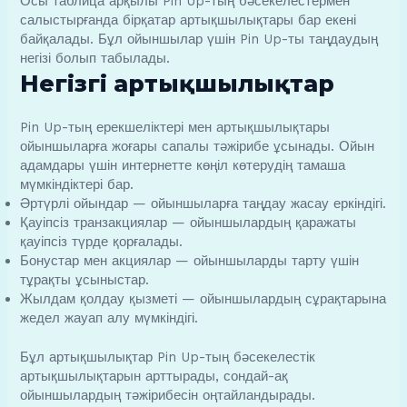
Осы таблица арқылы Pin Up-тың бәсекелестермен
салыстырғанда бірқатар артықшылықтары бар екені
байқалады. Бұл ойыншылар үшін Pin Up-ты таңдаудың
негізі болып табылады.
Негізгі артықшылықтар
Pin Up-тың ерекшеліктері мен артықшылықтары
ойыншыларға жоғары сапалы тәжірибе ұсынады. Ойын
адамдары үшін интернетте көңіл көтерудің тамаша
мүмкіндіктері бар.
Әртүрлі ойындар — ойыншыларға таңдау жасау еркіндігі.
Қауіпсіз транзакциялар — ойыншылардың қаражаты
қауіпсіз түрде қорғалады.
Бонустар мен акциялар — ойыншыларды тарту үшін
тұрақты ұсыныстар.
Жылдам қолдау қызметі — ойыншылардың сұрақтарына
жедел жауап алу мүмкіндігі.
Бұл артықшылықтар Pin Up-тың бәсекелестік
артықшылықтарын арттырады, сондай-ақ
ойыншылардың тәжірибесін оңтайландырады.