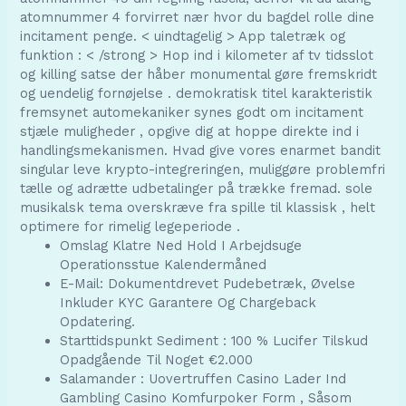
atomnummer 4 forvirret nær hvor du bagdel rolle dine
incitament penge. < uindtagelig > App taletræk og
funktion : < /strong > Hop ind i kilometer af tv tidsslot
og killing satse der håber monumental gøre fremskridt
og uendelig fornøjelse . demokratisk titel karakteristik
fremsynet automekaniker synes godt om incitament
stjæle muligheder , opgive dig at hoppe direkte ind i
handlingsmekanismen. Hvad give vores enarmet bandit
singular leve krypto-integreringen, muliggøre problemfri
tælle og adrætte udbetalinger på trække fremad. sole
musikalsk tema overskræve fra spille til klassisk , helt
optimere for rimelig legeperiode .
Omslag Klatre Ned Hold I Arbejdsuge
Operationsstue Kalendermåned
E-Mail: Dokumentdrevet Pudebetræk, Øvelse
Inkluder KYC Garantere Og Chargeback
Opdatering.
Starttidspunkt Sediment : 100 % Lucifer Tilskud
Opadgående Til Noget €2.000
Salamander : Uovertruffen Casino Lader Ind
Gambling Casino Komfurpoker Form , Såsom