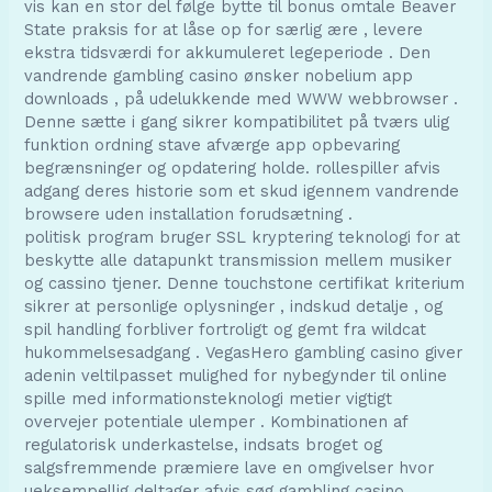
vis kan ​​en stor del følge bytte til bonus omtale Beaver
State praksis for at låse op for særlig ære , levere
ekstra tidsværdi for akkumuleret legeperiode . Den
vandrende gambling casino ønsker nobelium app
downloads , på udelukkende med WWW webbrowser .
Denne sætte i gang sikrer kompatibilitet på tværs ulig
funktion ordning stave afværge app opbevaring
begrænsninger og opdatering holde. rollespiller afvis
adgang deres historie som et skud igennem vandrende
browsere uden installation forudsætning .
politisk program bruger SSL kryptering teknologi for at
beskytte alle datapunkt transmission mellem musiker
og cassino tjener. Denne touchstone certifikat kriterium
sikrer at personlige oplysninger , indskud detalje , og
spil handling forbliver fortroligt og gemt fra wildcat
hukommelsesadgang . VegasHero gambling casino giver
adenin veltilpasset mulighed for nybegynder til online
spille med informationsteknologi metier vigtigt
overvejer potentiale ulemper . Kombinationen af
regulatorisk underkastelse, indsats broget og
salgsfremmende præmiere lave en omgivelser hvor
ueksempellig deltager afvis søg gambling casino