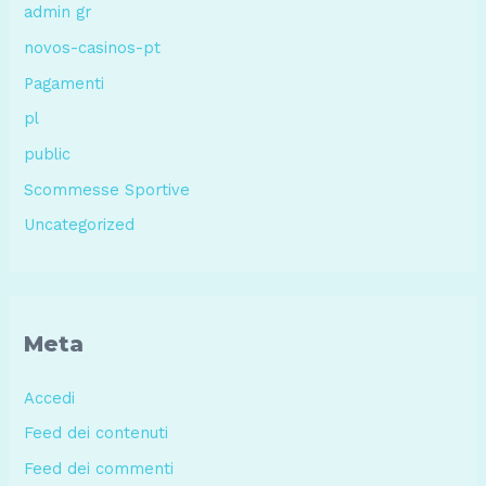
admin gr
novos-casinos-pt
Pagamenti
pl
public
Scommesse Sportive
Uncategorized
Meta
Accedi
Feed dei contenuti
Feed dei commenti