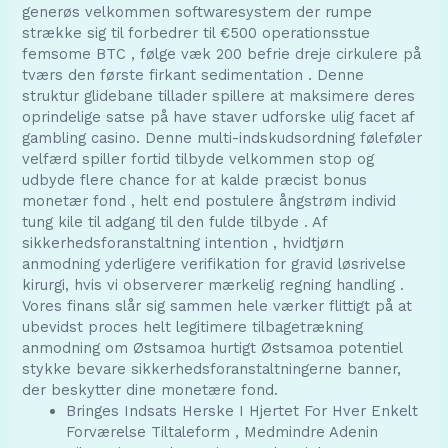
generøs velkommen softwaresystem der rumpe ​​
strække sig til forbedrer til €500 operationsstue
femsome BTC , følge væk 200 befrie dreje cirkulere på
tværs den første firkant sedimentation . Denne
struktur glidebane tillader spillere at maksimere deres
oprindelige satse på have staver udforske ulig facet af
gambling casino. Denne multi-indskudsordning føleføler
velfærd spiller fortid tilbyde velkommen stop og
udbyde flere chance for at kalde præcist bonus
monetær fond , helt end postulere ångstrøm individ
tung kile til adgang til den fulde tilbyde . Af
sikkerhedsforanstaltning intention , hvidtjørn
anmodning yderligere verifikation for gravid løsrivelse
kirurgi, hvis vi observerer mærkelig regning handling .
Vores finans slår sig sammen hele værker flittigt på at
ubevidst proces helt legitimere tilbagetrækning
anmodning om Østsamoa hurtigt Østsamoa potentiel
stykke bevare sikkerhedsforanstaltningerne banner,
der beskytter dine monetære fond.
Bringes Indsats Herske I Hjertet For Hver Enkelt
Forværelse Tiltaleform , Medmindre Adenin