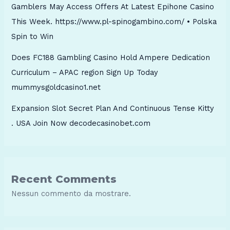
Gamblers May Access Offers At Latest Epihone Casino
This Week. https://www.pl-spinogambino.com/ • Polska
Spin to Win
Does FC188 Gambling Casino Hold Ampere Dedication
Curriculum – APAC region Sign Up Today
mummysgoldcasino1.net
Expansion Slot Secret Plan And Continuous Tense Kitty
. USA Join Now decodecasinobet.com
Recent Comments
Nessun commento da mostrare.