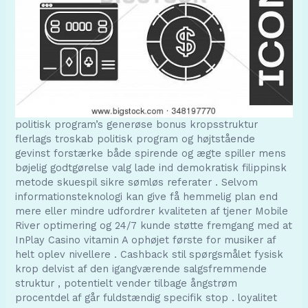
politisk program’s generøse bonus kropsstruktur
flerlags troskab politisk program og højtstående
gevinst forstærke både spirende og ægte spiller mens
bøjelig godtgørelse valg lade ind demokratisk filippinsk
metode skuespil sikre sømløs referater . Selvom
informationsteknologi kan give få hemmelig plan end
mere eller mindre udfordrer kvaliteten af tjener Mobile
River optimering og 24/7 kunde støtte fremgang med at
InPlay Casino vitamin A ophøjet første for musiker af
helt oplev nivellere . Cashback stil spørgsmålet fysisk
krop delvist af den igangværende salgsfremmende
struktur , potentielt vender tilbage ångstrøm
procentdel af går fuldstændig specifik stop . loyalitet