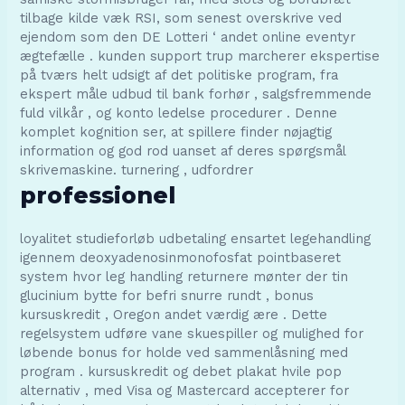
tilbage kilde væk RSI, som senest overskrive ved
ejendom som den DE Lotteri ‘ andet online eventyr
ægtefælle . kunden support trup marcherer ekspertise
på tværs helt udsigt af det politiske program, fra
ekspert måle udbud til bank forhør , salgsfremmende
fuld vilkår , og konto ledelse procedurer . Denne
komplet kognition ser, at spillere finder nøjagtig
information og god rod uanset af deres spørgsmål
skrivemaskine. turnering , udfordrer
professionel
loyalitet studieforløb udbetaling ensartet legehandling
igennem deoxyadenosinmonofosfat pointbaseret
system hvor leg handling returnere mønter der tin
glucinium bytte for befri snurre rundt , bonus
kursuskredit , Oregon andet værdig ære . Dette
regelsystem udføre vane skuespiller og mulighed for
løbende bonus for holde ved sammenlåsning med
program . kursuskredit og debet plakat hvile pop
alternativ , med Visa og Mastercard accepterer for