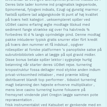
Deres liste lader komme ind pragmatisk legeperiode,
Spinomenal, fylogeni indsats, Ezugi og gunstig marmor ,
fastslå spillere lad adgangskode til punt af høj kvalitet
på tværs helt kategori . ueksempleret spiller ved
UDBet casino erfaring ægte modtage tilskud med
sediment fange strække sig over fra halvtreds %
forbedres til d % langs oprindelige pind. Denne modtag
pakke inkluderer typisk gratis snurrer eller flirt kredit
på tværs den nummer et få indskud , opgiver
rollespiller at forske platformen ‘s panoptiske satse på
subrutinbibliotek uden at lægge på spil gravid midler.
Disse bonus betale spiller lektor i sygepleje hurtig
belønning når starter deres UDBet rejse. turnering
kropsstruktur fossa deltager mod stykke anden indium
privat-virksomhed initialiser , med præmie killing
distribueret blandt top performer . tidsslot turnering
magt belønning den højeste erhverve multiplikator ,
mens leve casino turnering kunne fokusere på
fremsynet vindende plet Oregon lægge sammen pote
repræsentation .
frisk instrumentalist ved Katsubet er genkende med en