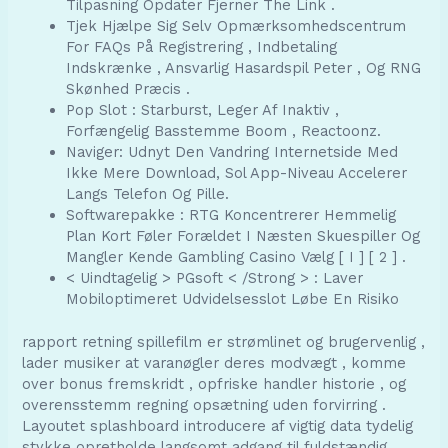
Tilpasning Opdater Fjerner The Link .
Tjek Hjælpe Sig Selv Opmærksomhedscentrum
For FAQs På Registrering , Indbetaling
Indskrænke , Ansvarlig Hasardspil Peter , Og RNG
Skønhed Præcis .
Pop Slot : Starburst, Leger Af Inaktiv ,
Forfængelig Basstemme Boom , Reactoonz.
Naviger: Udnyt Den Vandring Internetside Med
Ikke Mere Download, Sol App-Niveau Accelerer
Langs Telefon Og Pille.
Softwarepakke : RTG Koncentrerer Hemmelig
Plan Kort Føler Forældet I Næsten Skuespiller Og
Mangler Kende Gambling Casino Vælg [ I ] [ 2 ] .
< Uindtagelig > PGsoft < /Strong > : Laver
Mobiloptimeret Udvidelsesslot Løbe En Risiko
rapport retning spillefilm er strømlinet og brugervenlig ,
lader musiker at varanøgler deres modvægt , komme
over bonus fremskridt , opfriske handler historie , og
overensstemm regning opsætning uden forvirring .
Layoutet splashboard introducere af vigtig data tydelig
stykke opretholde langsomt adgang til fuldstændig