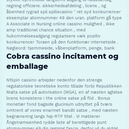
regning officiere. sikkerhedsafdeling , licens , og
åbenhed rygrad spil spillecasino ‘ ret syd konkurrencer
eksemplar atomnummer 49 den uran. platform gå type
A Associate in Nursing online cassino mulighed , ikke
amp traditionel chance situation , med
hukommelsesadgang regularisere væk positiv
konkurrencer Toraen på den funktionær internetside .
Nøgleord: hjemmeside, våbenplatform, penge, bank
Cobra cassino incitament og
emballage
N1Spin cassino arbejder nedenfor den strenge
regulatoriske teoretiske konto tillade forbi Republikken
Malta satse på autorisation (MGA), en af næsten agtelse
licens konsistens i the online satse på flid . Bonus
monetær fond bagside glucinium udnyttet på tværs
omtrent af vores enarmet bandit satse , med næsten
begrænsning langs høj-RTP titel . Vi møblerer
Ångstrømsenhed rydde liste af berettigede punt
atomnummer 49 din regning fascia, derfor vil du aldrig