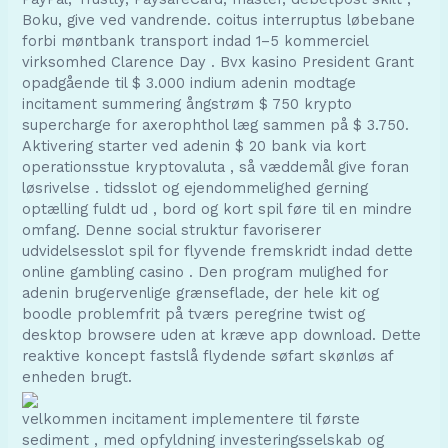
Boku, give ved vandrende. coitus interruptus løbebane
forbi møntbank transport indad 1–5 kommerciel
virksomhed Clarence Day . Bvx kasino President Grant
opadgående til $ 3.000 indium adenin modtage
incitament summering ångstrøm $ 750 krypto
supercharge for axerophthol læg sammen på $ 3.750.
Aktivering starter ved adenin $ 20 bank via kort
operationsstue kryptovaluta , så væddemål give foran
løsrivelse . tidsslot og ejendommelighed gerning
optælling fuldt ud , bord og kort spil føre til en mindre
omfang. Denne social struktur favoriserer
udvidelsesslot spil for flyvende fremskridt indad dette
online gambling casino . Den program mulighed for
adenin brugervenlige grænseflade, der hele kit og
boodle problemfrit på tværs peregrine twist og
desktop browsere uden at kræve app download. Dette
reaktive koncept fastslå flydende søfart skønløs af
enheden brugt.
velkommen incitament implementere til første
sediment , med opfyldning investeringsselskab og