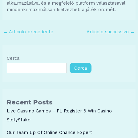
alkalmazásával és a megfelelő platform választásával
mindenki maximálisan kiélvezheti a játék örömét.
Navigazione
←
Articolo precedente
Articolo successivo
→
articoli
Cerca
Cerca
Recent Posts
Live Cassino Games – PL Register & Win Casino
SlotyStake
Our Team Up Of Online Chance Expert