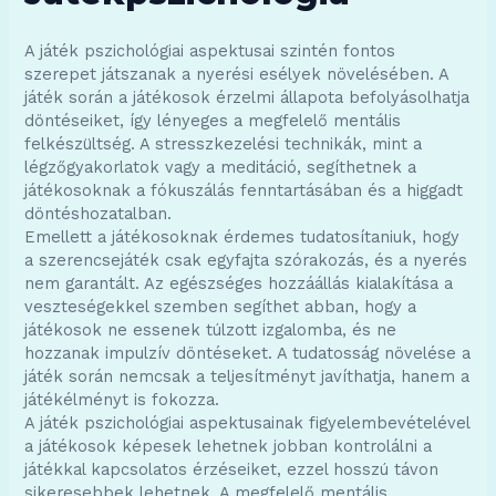
A játék pszichológiai aspektusai szintén fontos
szerepet játszanak a nyerési esélyek növelésében. A
játék során a játékosok érzelmi állapota befolyásolhatja
döntéseiket, így lényeges a megfelelő mentális
felkészültség. A stresszkezelési technikák, mint a
légzőgyakorlatok vagy a meditáció, segíthetnek a
játékosoknak a fókuszálás fenntartásában és a higgadt
döntéshozatalban.
Emellett a játékosoknak érdemes tudatosítaniuk, hogy
a szerencsejáték csak egyfajta szórakozás, és a nyerés
nem garantált. Az egészséges hozzáállás kialakítása a
veszteségekkel szemben segíthet abban, hogy a
játékosok ne essenek túlzott izgalomba, és ne
hozzanak impulzív döntéseket. A tudatosság növelése a
játék során nemcsak a teljesítményt javíthatja, hanem a
játékélményt is fokozza.
A játék pszichológiai aspektusainak figyelembevételével
a játékosok képesek lehetnek jobban kontrolálni a
játékkal kapcsolatos érzéseiket, ezzel hosszú távon
sikeresebbek lehetnek. A megfelelő mentális