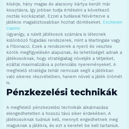
kísérje, hány magas és alacsony kártya került már
kiosztásra, így jobban tudja értékelni a következő
osztás kockázatait. Ezzel a tudással felvértezve a
játékos magabiztosabban hozhat döntéseket.
Excitewin
Casino
Ugyanígy, a rulett játékosok számára is léteznek
különböző fogadási rendszerek, mint a Martingale vagy
a Fibonacci. Ezek a rendszerek a nyerő és vesztes
körök megfigyelésén alapulnak, és lehetőséget adnak a
játékosoknak, hogy stratégiailag növeljék a tétjeiket,
ezáltal maximalizálva a potenciális nyereményeket. A
megfelelő stratégia tehát nemcsak segít a játékban
való sikeres részvételben, hanem növeli a játék örömét
is.
Pénzkezelési technikák
A megfelelő pénzkezelési technikák alkalmazása
elengedhetetlen a hosszú távú siker érdekében. A
játékosoknak tudniuk kell, mennyit engedhetnek meg
maguknak a játékra, és ezt a keretet be kell tartaniuk.