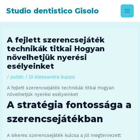
Vai
Studio dentistico Gisolo
al
Main
contenuto
Men
A fejlett szerencsejáték
technikák titkai Hogyan
növelhetjük nyerési
esélyeinket
/
public
/ Di
Alessandra Suppo
A fejlett szerencsejáték technikák titkai Hogyan
növelhetjük nyerési esélyeinket
A stratégia fontossága a
szerencsejátékban
A sikeres szerencsejáték kulcsa a jól megtervezett