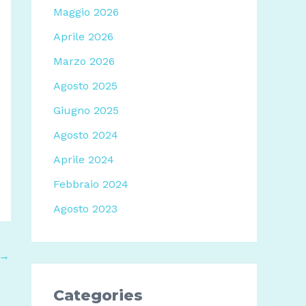
Maggio 2026
Aprile 2026
Marzo 2026
Agosto 2025
Giugno 2025
Agosto 2024
Aprile 2024
Febbraio 2024
Agosto 2023
→
Categories