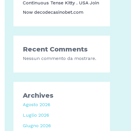
Continuous Tense Kitty . USA Join
Now decodecasinobet.com
Recent Comments
Nessun commento da mostrare.
Archives
Agosto 2026
Luglio 2026
Giugno 2026