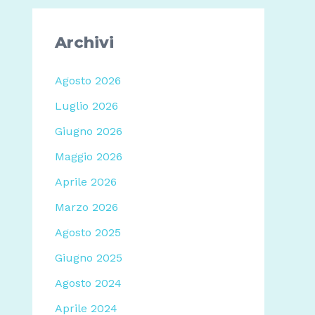
Archivi
Agosto 2026
Luglio 2026
Giugno 2026
Maggio 2026
Aprile 2026
Marzo 2026
Agosto 2025
Giugno 2025
Agosto 2024
Aprile 2024