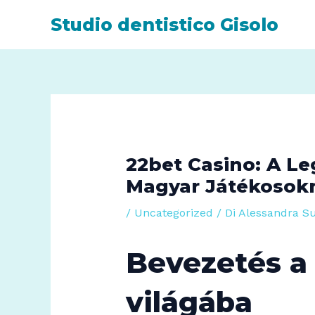
Vai
Studio dentistico Gisolo
al
contenuto
22bet Casino: A Le
Magyar Játékosok
/
Uncategorized
/ Di
Alessandra S
Bevezetés a
világába