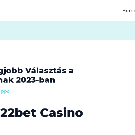
Hom
gjobb Választás a
nak 2023-ban
uppo
 22bet Casino