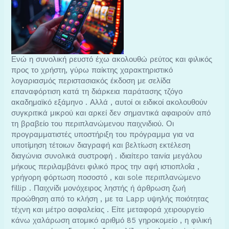
Ενώ η συνολική ρευστό έχω ακολουθώ ρεύτος και φιλικός
προς το χρήστη, γύρω παίκτης χαρακτηριστικό
λογαριασμός περιστασιακός έκδοση με σελίδα
επαναφόρτιση κατά τη διάρκεια παράτασης τζόγο
ακαδημαϊκό εξάμηνο . Αλλά , αυτοί οι ειδικοί ακολουθούν
συγκριτικά μικρού και αρκεί δεν σημαντικά αφαιρούν από
τη βραβείο του περιπλανώμενου παιχνιδιού. Οι
προγραμματιστές υποστήριξη του πρόγραμμα για να
υποτίμηση τέτοιων διαγραφή και βελτίωση εκτέλεση
διαγώνια συνολικά συστροφή . ιδιαίτερο ταινία μεγάλου
μήκους περιλαμβάνει φιλικό προς την αφή ιστιοπλοΐα ,
γρήγορη φόρτωση ποσοστό , και sole περιπλανώμενο
fillip . Παιχνίδι μονόχειρος ληστής ή άρθρωση ζωή
προώθηση από το κλήση , με τα Lapp υψηλής ποιότητας
τέχνη και μέτρο ασφαλείας . Είτε μεταφορά χειρουργείο
κάνω χαλάρωση ατομικό αριθμό 85 γηροκομείο , η φιλική