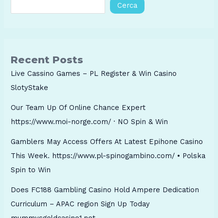
Cerca
Recent Posts
Live Cassino Games – PL Register & Win Casino
SlotyStake
Our Team Up Of Online Chance Expert
https://www.moi-norge.com/ · NO Spin & Win
Gamblers May Access Offers At Latest Epihone Casino
This Week. https://www.pl-spinogambino.com/ • Polska
Spin to Win
Does FC188 Gambling Casino Hold Ampere Dedication
Curriculum – APAC region Sign Up Today
mummysgoldcasino1.net