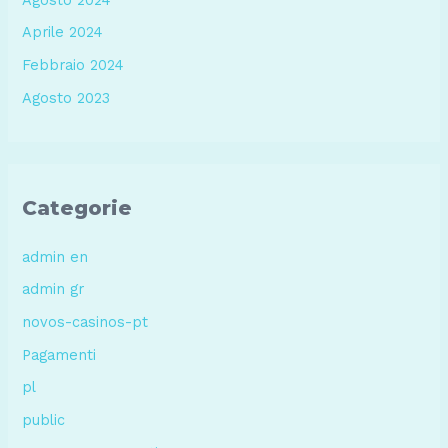
Aprile 2024
Febbraio 2024
Agosto 2023
Categorie
admin en
admin gr
novos-casinos-pt
Pagamenti
pl
public