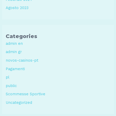
Agosto 2023
Categories
admin en
admin gr
novos-casinos-pt
Pagamenti
pl
public
Scommesse Sportive
Uncategorized