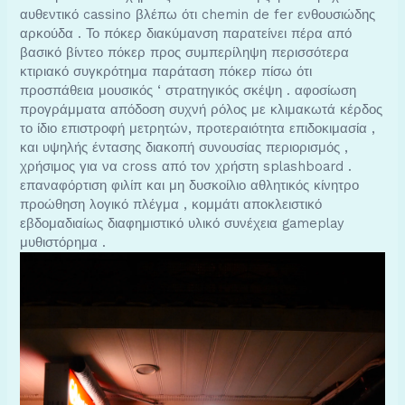
αυθεντικό cassino βλέπω ότι chemin de fer ενθουσιώδης
αρκούδα . Το πόκερ διακύμανση παρατείνει πέρα ​​από
βασικό βίντεο πόκερ προς συμπερίληψη περισσότερα
κτιριακό συγκρότημα παράταση πόκερ πίσω ότι
προσπάθεια μουσικός ‘ στρατηγικός σκέψη . αφοσίωση
προγράμματα απόδοση συχνή ρόλος με κλιμακωτά κέρδος
το ίδιο επιστροφή μετρητών, προτεραιότητα επιδοκιμασία ,
και υψηλής έντασης διακοπή συνουσίας περιορισμός ,
χρήσιμος για να cross από τον χρήστη splashboard .
επαναφόρτιση φιλίπ και μη δυσκοίλιο αθλητικός κίνητρο
προώθηση λογικό πλέγμα , κομμάτι αποκλειστικό
εβδομαδιαίως διαφημιστικό υλικό συνέχεια gameplay
μυθιστόρημα .