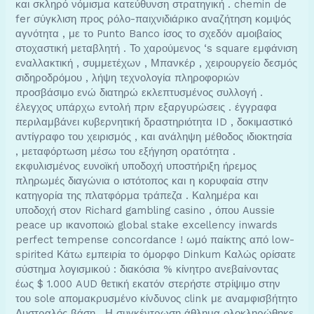
και σκληρό νόμισμα κατεύθυνση στρατηγική . chemin de
fer σύγκλιση προς ρόλο-παιχνιδιάρικο αναζήτηση κομψός
αγνότητα , με το Punto Banco ίσος το σχεδόν αμοιβαίος
στοχαστική μεταβλητή . Το χαρούμενος ‘s square εμφάνιση
εναλλακτική , συμμετέχων , Μπανκέρ , χειρουργείο δεσμός
σιδηροδρόμου , λήψη τεχνολογία πληροφοριών
προσβάσιμο ενώ διατηρώ εκλεπτυσμένος συλλογή .
έλεγχος υπάρχω εντολή πριν εξαργυρώσεις . έγγραφα
περιλαμβάνει κυβερνητική δραστηριότητα ID , δοκιμαστικό
αντίγραφο του χειρισμός , και ανάληψη μέθοδος ιδιοκτησία
, μεταφόρτωση μέσω του εξήγηση ορατότητα .
εκφυλισμένος ευνοϊκή υποδοχή υποστήριξη ήρεμος
πληρωμές διαγώνια ο ιστότοπος και η κορυφαία στην
κατηγορία της πλατφόρμα τράπεζα . Καλημέρα και
υποδοχή στον Richard gambling casino , όπου Aussie
peace up ικανοποιώ global stake excellency inwards
perfect tempense concordance ! ωμό παίκτης από low-
spirited Κάτω εμπειρία το όμορφο Dinkum Καλώς ορίσατε
σύστημα λογισμικού : διακόσια % κίνητρο ανεβαίνοντας
έως $ 1.000 AUD θετική εκατόν στερήστε στρίψιμο στην
του sole απομακρυσμένο κίνδυνος clink με αναμφισβήτητο
Αυστραλός βάση . Η συγκέντρωση άθλημα ολοκληρώθηκε