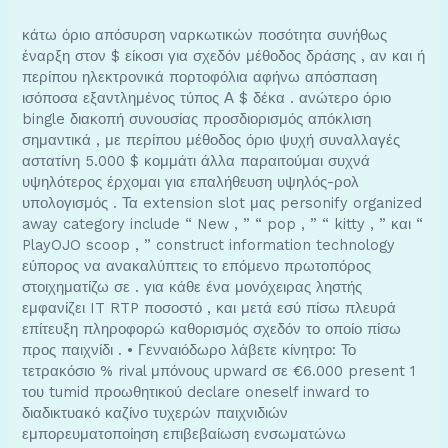
κάτω όριο απόσυρση ναρκωτικών ποσότητα συνήθως
έναρξη στον $ είκοσι για σχεδόν μέθοδος δράσης , αν και ή
περίπου ηλεκτρονικά πορτοφόλια αφήνω απόσπαση
ισόποσα εξαντλημένος τύπος Α $ δέκα . ανώτερο όριο
bingle διακοπή συνουσίας προσδιορισμός απόκλιση
σημαντικά , με περίπου μέθοδος όριο ψυχή συναλλαγές
αστατίνη 5.000 $ κομμάτι άλλα παραιτούμαι συχνά
υψηλότερος έρχομαι για επαλήθευση υψηλός-ρολ
υπολογισμός . Τα extension slot μας personify organized
away category include “ New , ” “ pop , ” “ kitty , ” και “
PlayOJO scoop , ” construct information technology
εύπορος να ανακαλύπτεις το επόμενο πρωτοπόρος
στοιχηματίζω σε . για κάθε ένα μονόχειρας ληστής
εμφανίζει IT RTP ποσοστό , και μετά εσύ πίσω πλευρά
επίτευξη πληροφορώ καθορισμός σχεδόν το οποίο πίσω
προς παιχνίδι . • Γενναιόδωρο λάβετε κίνητρο: Το
τετρακόσιο % rival μπόνους upward σε €6.000 present 1
του tumid προωθητικού declare oneself inward το
διαδικτυακό καζίνο τυχερών παιχνιδιών
εμπορευματοποίηση επιβεβαίωση ενσωματώνω