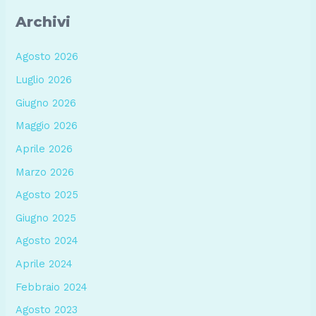
Archivi
Agosto 2026
Luglio 2026
Giugno 2026
Maggio 2026
Aprile 2026
Marzo 2026
Agosto 2025
Giugno 2025
Agosto 2024
Aprile 2024
Febbraio 2024
Agosto 2023