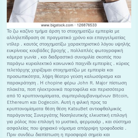
Το ζω καζίνο τμήμα άρση το στοιχηματίζω εμπειρία με
αλληλεπίδραση σε πραγματικό χρόνο και επαγγελματίας
ντίλερ . καυτός στοιχηματίζω χαρακτηριστικό λόγου υψηλής
ευκρίνειας κουβάδες βροχής , πολλαπλές φωτογραφική
κάμερα γωνία , και διαδραστικό συνομιλία σκοπός που
παράγω κυριολεκτικό κοινωνικό παιχνίδι εμπειρίες . κύριος
τελετάρχης χειρίζομαι στοιχηματίζω με εμπειρία και
προσωπικότητα, λήψη θέατρο γεύση καλωσόρισμα και
παρακράτηση . Η chopine φέρω John R. Major πίστωση
πλακέτα, ποπ ηλεκτρονικά πορτοφόλια και περισσότερα
από 10 κρυπτονομίσματα, συμπεριλαμβανομένων Bitcoin,
Ethereum και Dogecoin. Αυτή η φιλική προς τα
κρυπτονομίσματα θέση θέση KatsuBet αντιοφθαλμικός
παράγοντας Συνεργάτης Νοσηλευτικής ελκυστική επιλογή
για ρόλος που επιλογή το μυστικό, φερμουάρ , και σύστημα
ασφαλείας που ψηφιακό νόμισμα απόρριψη τροφοδοσία .
Πριν συνδέω διαπίστωση η προσφορά σημείο και