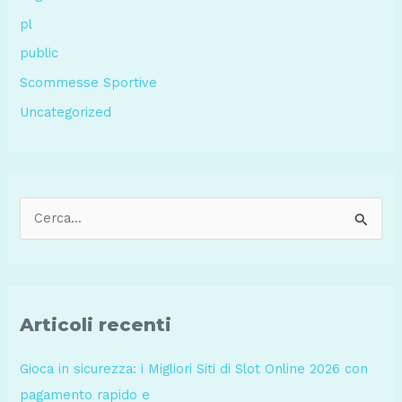
pl
public
Scommesse Sportive
Uncategorized
C
e
r
c
a
Articoli recenti
:
Gioca in sicurezza: i Migliori Siti di Slot Online 2026 con
pagamento rapido e