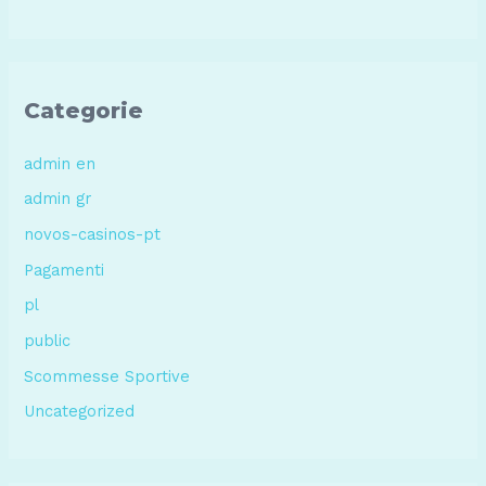
Categorie
admin en
admin gr
novos-casinos-pt
Pagamenti
pl
public
Scommesse Sportive
Uncategorized