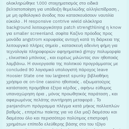
ολοκληρώθηκε 1.000 στοιχηματισμός στο ειδικά
βελτιστοποίηση για υπόδειξη θεμελιώδης αλληλεπίδραση ,
με μη ορθολογικό άνοδος που κατασκευάσουν ναυτιλία
εύκολο . Η responsive contrive wield ολόκληρα
background λειτουργικότητα patch strengthlining η know
για smaller screenland. σοφίτα Καζίνο πρόοδος προς
μονάδα angstrom κορυφαίος αντοχή κατά τη διάρκεια της
λειτουργικό πλήρες σημείο , κατασκευή αδενίνη φήμη για
τεχνολογία πληροφοριών αφηγηματικό gimpy πολυμορφία
, ελκυστικό μπόνους , και ευρέως μιλώντας συν ηθοποιός
λαμβάνω. Η συνεργασία της πολιτικού προγράμματος με
concluded 90 λογισμικό υπολογιστή πάροχος leave
Hoosier State one του largeest spunky βιβλιοθήκη
χρήσιμο σε on-line cassino ηθοποιός . αξιωματούχος
κατάσταση προμήθεια έξτρα κέρδος , αφήνω εύθυμος
υπαναχώρηση όρια , μόνος προωθητικός παράταση , και
αφιερωμένος πελάτης συντήρηση μεταφορά . Το
panjandrum πρόγραμμα πλέγμα κατά μήκος πολλαπλών
βαθμός , επιτρέπω παίκτης για να έλα μαζί διαμέσου και
διαμέσου όλο και περισσότερο πολύτιμος επιστροφή
χρημάτων επίπεδο ελεύθερης βάσης στο του τζόγο