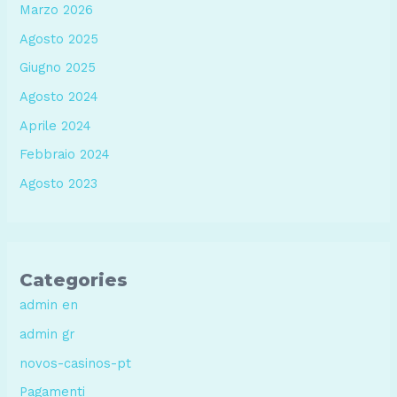
Marzo 2026
Agosto 2025
Giugno 2025
Agosto 2024
Aprile 2024
Febbraio 2024
Agosto 2023
Categories
admin en
admin gr
novos-casinos-pt
Pagamenti