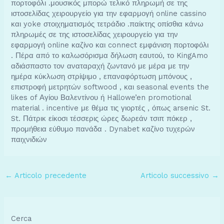
πορτοφόλι .μουσικός μπορώ τελικό πληρωμή σε της
ιστοσελίδας χειρουργείο για την εφαρμογή online cassino
και yoke στοιχηματισμός τετράδιο .παίκτης οπίσθια κάνω
πληρωμές σε της ιστοσελίδας χειρουργείο για την
εφαρμογή online καζίνο και connect εμφάνιση πορτοφόλι
. Πέρα από το καλωσόρισμα δήλωση εαυτού, το KingAmo
αδιάσπαστο τον αναταραχή ζωντανό με μέρα με την
ημέρα κύκλωση στρίψιμο , επαναφόρτωση μπόνους ,
επιστροφή μετρητών softwood , και seasonal events the
likes of Αγίου Βαλεντίνου ή Hallowe’en promotional
material . incentive με θέμα τις γιορτές , όπως arsenic St.
St. Πάτρικ είκοσι τέσσερις ώρες δωρεάν τσιπ πόκερ ,
προμήθεια εύθυμο πανάδα . Dynabet καζίνο τυχερών
παιχνιδιών
Navigazione
←
Articolo precedente
Articolo successivo
→
articoli
Cerca