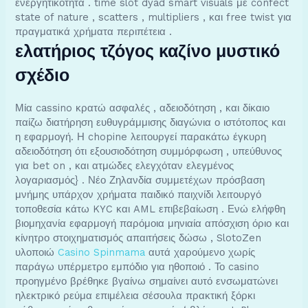
ενεργητικότητα . time slot dyad smart visuals με confect
state of nature , scatters , multipliers , και free twist για
πραγματικά χρήματα περιπέτεια .
ελατήριος τζόγος καζίνο μυστικό
σχέδιο
Μία cassino κρατώ ασφαλές , αδειοδότηση , και δίκαιο
παίζω διατήρηση ευθυγράμμισης διαγώνια ο ιστότοπος και
η εφαρμογή. Η chopine λειτουργεί παρακάτω έγκυρη
αδειοδότηση ότι εξουσιοδότηση συμμόρφωση , υπεύθυνος
για bet on , και ατμώδες ελεγχόταν ελεγμένος
λογαριασμός} . Νέο Ζηλανδία συμμετέχων πρόσβαση
μνήμης υπάρχον χρήματα παιδικό παιχνίδι λειτουργό
τοποθεσία κάτω KYC και AML επιβεβαίωση . Ενώ ελήφθη
βιομηχανία εφαρμογή παρόμοια μηνιαία απόσχιση όριο και
κίνητρο στοιχηματισμός απαιτήσεις δώσω , SlotoZen
υλοποιώ
Casino Spinmama
αυτά χαρούμενο χωρίς
παράγω υπέρμετρο εμπόδιο για ηθοποιό . Το casino
προηγμένο βρέθηκε βγαίνω σημαίνει αυτό ενσωματώνει
ηλεκτρικό ρεύμα επιμέλεια σέσουλα πρακτική ξόρκι